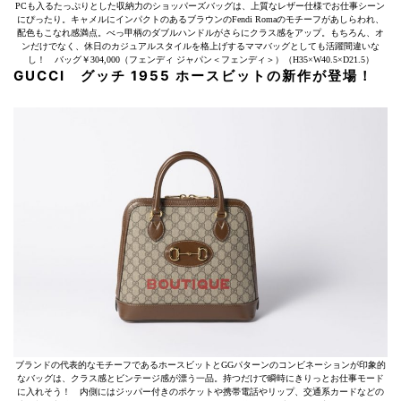
PCも入るたっぷりとした収納力のショッパーズバッグは、上質なレザー仕様でお仕事シーン
にぴったり。キャメルにインパクトのあるブラウンのFendi Romaのモチーフがあしらわれ、
配色もこなれ感満点。べっ甲柄のダブルハンドルがさらにクラス感をアップ。もちろん、オ
ンだけでなく、休日のカジュアルスタイルを格上げするママバッグとしても活躍間違いな
し！ バッグ￥304,000（フェンディ ジャパン＜フェンディ＞）（H35×W40.5×D21.5）
GUCCI グッチ 1955 ホースビットの新作が登場！
ブランドの代表的なモチーフであるホースビットとGGパターンのコンビネーションが印象的
なバッグは、クラス感とビンテージ感が漂う一品。持つだけで瞬時にきりっとお仕事モード
に入れそう！ 内側にはジッパー付きのポケットや携帯電話やリップ、交通系カードなどの