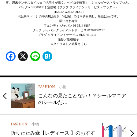
事、週末ランチスタイルまで汎用性が高く、ヘビロテ確実！ ショルダーストラップつき。
バッグ￥312,000※予定価格（プラダ クライアントサービス＜プラダ＞）
（H20.5×W28.5×D12.5）
※記事内（ ）の中のHは高さ、Wは幅、Dはマチを表し、単位はcmです。
問い合わせ先
フェンディ ジャパン 03-3514-6187
グッチ ジャパン クライアントサービス 0120-99-2177
プラダ クライアントサービス 0120-45-1913
撮影／坂根綾子
スタイリスト／城長さくら
Facebook
X
Line
Hatena
FASHION
小物
こんなの見たことない！？シールマニア
のシールだ…
FASHION
小物
折りたたみ傘【レディース 】のおすす