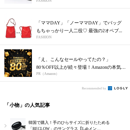
FASHION
「ママDAY」「ノーママDAY」でバッグ
もちゃっかり一人二役♡ 最強の2オペブ...
FASHION
「え、こんなセールやってたの？」
80％OFF以上が続々登場！Amazonの本気
PR（Amazon）
が...
Recommended by
「小物」の人気記事
韓国で購入！手のひらサイズに折りたためる
「RECLOW」のサングラス【Labメン…