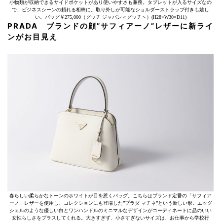
小物類が収納できるサイドポケットがあり使いやすさも兼務。タブレットが入るサイズなの
で、ビジネスシーンの頼れる相棒に。取り外しが可能なショルダーストラップ付きも嬉し
い。バッグ￥275,000（グッチ ジャパン＜グッチ＞）(H28×W30×D11)
PRADA ブランドの顔”サフィアーノ”レザーに新ライ
ンがお目見え
春らしい柔らかなトーンのホワイトが目を惹くバッグ。こちらはブランド定番の「サフィア
ーノ」レザーを使用し、コレクションにも登場した”プラダ マチネ”という新しい形。エッグ
シェルのような優しい白とワンハンドルのミニマルなデザインがコーディネートに品のいい
女性らしさをプラスしてくれる。大きすぎず、小さすぎないサイズは、お仕事から学校行