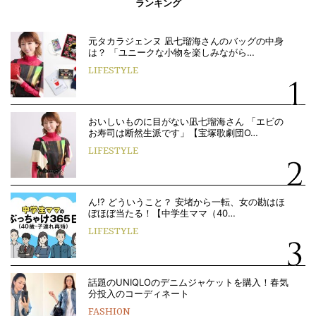
ランキング
元タカラジェンヌ 凪七瑠海さんのバッグの中身
は？ 「ユニークな小物を楽しみながら…
LIFESTYLE
おいしいものに目がない凪七瑠海さん 「エビの
お寿司は断然生派です」【宝塚歌劇団O…
LIFESTYLE
ん!? どういうこと？ 安堵から一転、女の勘はほ
ぼほぼ当たる！【中学生ママ（40…
LIFESTYLE
話題のUNIQLOのデニムジャケットを購入！春気
分投入のコーディネート
FASHION