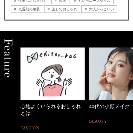
仕事もおしゃれも
韓国
セレモニースタイル
気温別の服装
楽しておしゃれ
大人かっこいい
しゃれ
40代の小顔メイク
優木まおみさん「
割。」
BEAUTY
LIFESTYLE