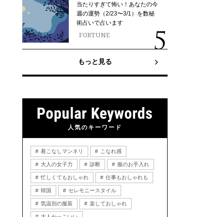
当たりすぎて怖い！あなたの今
週の運勢（2/23〜3/1）を数秘
術占いで占います
FORTUNE
もっと見る
人気のキーワード
着こなしマンネリ
こなれ感
大人の女子力
診断
服のお手入れ
忙しくてもおしゃれ
仕事もおしゃれも
韓国
セレモニースタイル
気温別の服装
楽しておしゃれ
大人かっこいい