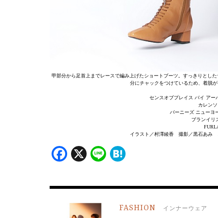
甲部分から足首上までレースで編み上げたショートブーツ。すっきりとした
分にチャックをつけているため、着脱が
センスオブプレイス バイ アーバン
カレンソロ
バーニーズ ニューヨーク
ブランイリス・
FURLA
イラスト／村澤綾香 撮影／黒石あみ 
Facebook
X
Line
Hatena
FASHION
インナーウェア