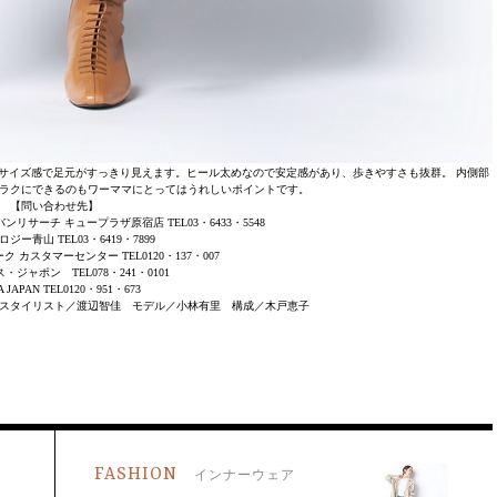
サイズ感で足元がすっきり見えます。ヒール太めなので安定感があり、歩きやすさも抜群。 内側部
ラクにできるのもワーママにとってはうれしいポイントです。
【問い合わせ先】
リサーチ キュープラザ原宿店 TEL03・6433・5548
ジー青山 TEL03・6419・7899
 カスタマーセンター TEL0120・137・007
ジャポン TEL078・241・0101
 JAPAN TEL0120・951・673
スタイリスト／渡辺智佳 モデル／小林有里 構成／木戸恵子
FASHION
インナーウェア