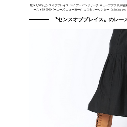
靴￥7,900(センスオブプレイス バイ アーバンリサーチ キューブプラザ原
ース￥39,000(バーニーズ ニューヨーク カスタマーセンター〈missing you
〝センスオブプレイス〟のレー