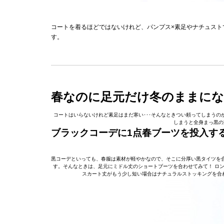
コートを着るほどではないけれど、パンプス×素足やナチュスト
す。
春なのに足元だけ冬のままに
コートはいらないけれど素足はまだ寒い･･･そんなときつい頼ってしまう
しまうと全身まっ黒の
ブラックコーデに1点春ブーツを投入す
黒コーデといっても、春服は素材が軽やかなので、そこに分厚い黒タイツを
す。そんなときは、足元にミドル丈のショートブーツを合わせてみて！ ロ
スカート丈がもう少し短い場合はナチュラルストッキングを合