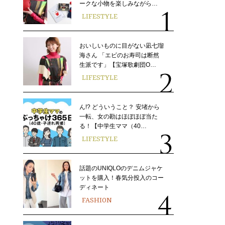
ークな小物を楽しみながら…
LIFESTYLE
おいしいものに目がない凪七瑠
海さん 「エビのお寿司は断然
生派です」【宝塚歌劇団O…
LIFESTYLE
ん!? どういうこと？ 安堵から
一転、女の勘はほぼほぼ当た
る！【中学生ママ（40…
LIFESTYLE
話題のUNIQLOのデニムジャケ
ットを購入！春気分投入のコー
ディネート
FASHION