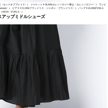
宿店〈センスオブプレイス〉) ジャケット￥38,000(カレンソロジー青山〈カレンソロジー〉) ワンピ
 already〉) ピアス￥22,000(ブランイリス・ジャポン〈ブランイリス〉) バッグ￥45,000(FURLA
JAPAN〈FURLA〉)
スアップミドルシューズ