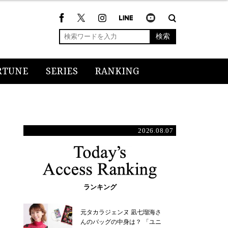
検索
RTUNE
SERIES
RANKING
2026.08.07
ランキング
元タカラジェンヌ 凪七瑠海さ
んのバッグの中身は？ 「ユニ