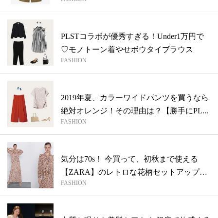
件
PLSTコラボが優秀すぎる！Under1万円で
♡モノトーン着やせボウタイブラウス
FASHION
2019年夏、カラーワイドパンツを買うなら
絶対オレンジ！その理由は？【勝手にPL...
FASHION
気分は70s！ 今買って、初秋まで使える
【ZARA】のレトロな花柄セットアップ
FASHION
が...