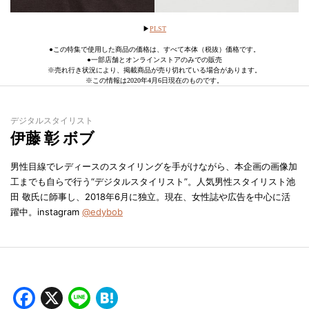
▶︎
PLST
●この特集で使用した商品の価格は、すべて本体（税抜）価格です。
●一部店舗とオンラインストアのみでの販売
※売れ行き状況により、掲載商品が売り切れている場合があります。
※この情報は2020年4月6日現在のものです。
デジタルスタイリスト
伊藤 彰 ボブ
男性目線でレディースのスタイリングを手がけながら、本企画の画像加
工までも自らで行う“デジタルスタイリスト”。人気男性スタイリスト池
田 敬氏に師事し、2018年6月に独立。現在、女性誌や広告を中心に活
躍中。instagram
@edybob
Facebook
X
Line
Hatena