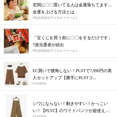
玄関に〇〇置いてる人は金運落ちてます…
金運を上げる方法とは
PR(合同会社デジタルファーム )
「宝くじを買う前に〇〇をするだけです」
7億当選者が続出
PR(合同会社デジタルファーム )
EC買いで後悔しない！PLSTで7,990円の美
人セットアップ【勝手にPLSTコ...
FASHION
シワにならない！動きやすい！かっこい
い！【PLST】のワイドパンツが超使える
FASHION