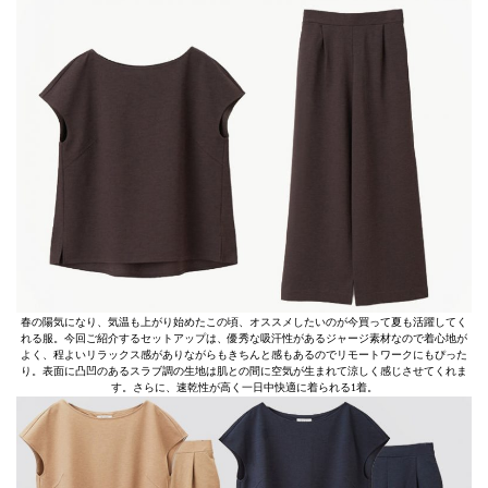
春の陽気になり、気温も上がり始めたこの頃、オススメしたいのが今買って夏も活躍してく
れる服。今回ご紹介するセットアップは、優秀な吸汗性があるジャージ素材なので着心地が
よく、程よいリラックス感がありながらもきちんと感もあるのでリモートワークにもぴった
り。表面に凸凹のあるスラブ調の生地は肌との間に空気が生まれて涼しく感じさせてくれま
す。さらに、速乾性が高く一日中快適に着られる1着。