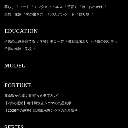
暮らし
フード
エンタメ
ヘルス
子育て
旅・お出かけ
/
/
/
/
/
/
夫婦・家族
私の生き方
100人アンケート
贈り物
/
/
/
/
EDUCATION
子供の五感を育てる
学校行事コーデ
教育現場より
子供の習い事
/
/
/
/
子供の進路・学校
/
MODEL
FORTUNE
運命数から導く週間“女の数字占い”
【2月の運勢】琉球風水志シウマの九星気学
【2026年の運勢】琉球風水志シウマの九星気学
SERIES