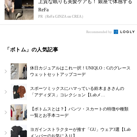
上質な眠りも美髪ケアも！ 銀座で体感する
ReFa
PR（ReFa GINZA on CREA）
Recommended by
「ボトム」の人気記事
休日カジュアルはこれ一択！UNIQLO：Cのグレース
ウェットセットアップコーデ
スポーツミックスにハマっている鈴木まきさんの
「アディダス」コレクション【Labメ…
【ボトムスとは？】パンツ・スカートの特徴や種類
一覧とお手本コーデ
ヨガインストラクターが推す「GU」ウェア3選【Lab
メンバーのお気に入り】