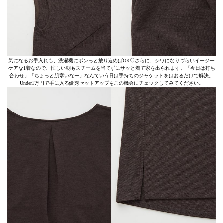
気になるお手入れも、洗濯機にポンっと放り込めばOK♡さらに、シワになりづらいイージー
ケアな1着なので、忙しい朝もスチームを当てずにサッと着て家を出られます。「今日は打ち
合わせ」「ちょっと肌寒いなー」なんていう日は手持ちのジャケットをはおるだけで解決。
Under1万円で手に入る優秀セットアップをこの機会にチェックしてみてください。