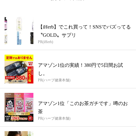
【iHerb】でこれ買って！SNSでバズってる
〝GOLD〟サプリ
PR(iHerb)
アマゾン1位の実績！380円で5日間お試
し。
PR(ハーブ健康本舗)
アマゾン1位「このお茶ガチです」噂のお
茶
PR(ハーブ健康本舗)