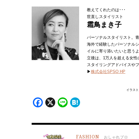
教えてくれたのは･･･
世直しスタイリスト
霜鳥まき子
パーソナルスタイリスト。青
海外で経験したパーソナル
イルに寄り添いたいと思う
立後は、1万人を超える女性
スタイリングアドバイスや
▶
株式会社SPSO HP
イラスト
Facebook
X
Line
Hatena
FASHION
おしゃれプロ