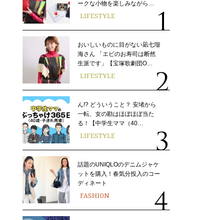
ークな小物を楽しみながら…
LIFESTYLE
おいしいものに目がない凪七瑠
海さん 「エビのお寿司は断然
生派です」【宝塚歌劇団O…
LIFESTYLE
ん!? どういうこと？ 安堵から
一転、女の勘はほぼほぼ当た
る！【中学生ママ（40…
LIFESTYLE
話題のUNIQLOのデニムジャケ
ットを購入！春気分投入のコー
ディネート
FASHION