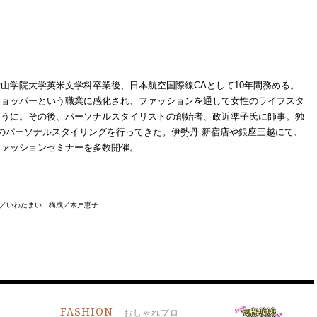
山学院大学英米文学科卒業後、日本航空国際線CAとして10年間務める。
ショッパーという職業に感化され、ファッションを通して女性のライフスタ
ように。その後、パーソナルスタイリストの創始者、政近準子氏に師事。独
のパーソナルスタイリングを行ってきた。伊勢丹 新宿店や銀座三越にて、
ファッションセミナーを多数開催。
／いわたまい 構成／木戸恵子
FASHION
おしゃれプロ