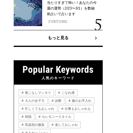
当たりすぎて怖い！あなたの今
週の運勢（2/23〜3/1）を数秘
術占いで占います
FORTUNE
もっと見る
人気のキーワード
着こなしマンネリ
こなれ感
大人の女子力
診断
服のお手入れ
忙しくてもおしゃれ
仕事もおしゃれも
韓国
セレモニースタイル
気温別の服装
楽しておしゃれ
大人かっこいい