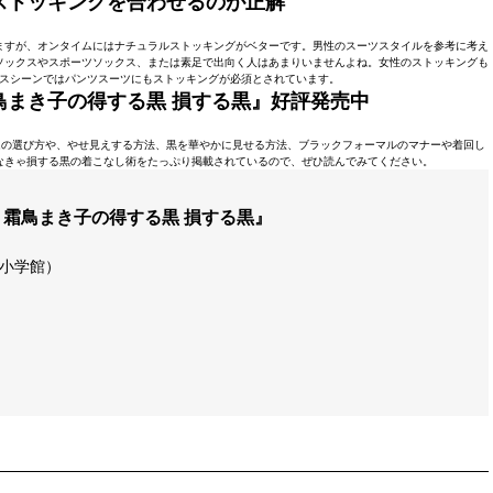
ストッキングを合わせるのが正解
ますが、オンタイムにはナチュラルストッキングがベターです。男性のスーツスタイルを参考に考え
ソックスやスポーツソックス、または素足で出向く人はあまりいませんよね。女性のストッキングも
スシーンではパンツスーツにもストッキングが必須とされています。
鳥まき子の得する黒 損する黒』
好評発売中
ムの選び方や、やせ見えする方法、黒を華やかに見せる方法、ブラックフォーマルのマナーや着回し
なきゃ損する黒の着こなし術をたっぷり掲載されているので、ぜひ読んでみてください。
霜鳥まき子の得する黒 損する黒』
（小学館）