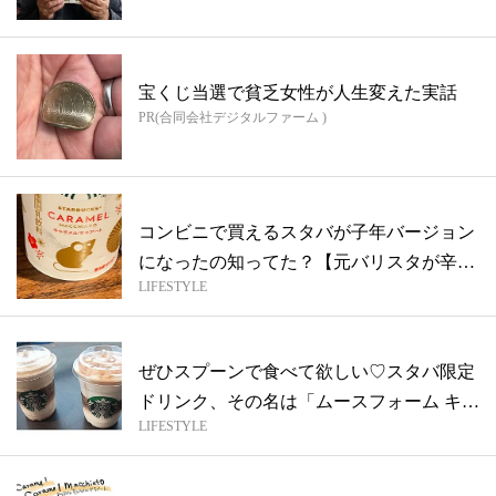
宝くじ当選で貧乏女性が人生変えた実話
PR(合同会社デジタルファーム )
コンビニで買えるスタバが子年バージョン
になったの知ってた？【元バリスタが辛口
LIFESTYLE
で本...
ぜひスプーンで食べて欲しい♡スタバ限定
ドリンク、その名は「ムースフォーム キャ
LIFESTYLE
ラ...