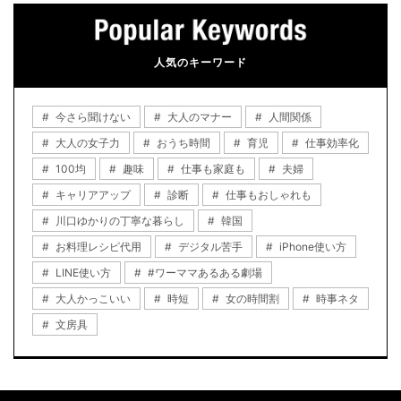
人気のキーワード
今さら聞けない
大人のマナー
人間関係
大人の女子力
おうち時間
育児
仕事効率化
100均
趣味
仕事も家庭も
夫婦
キャリアアップ
診断
仕事もおしゃれも
川口ゆかりの丁寧な暮らし
韓国
お料理レシピ代用
デジタル苦手
iPhone使い方
LINE使い方
#ワーママあるある劇場
大人かっこいい
時短
女の時間割
時事ネタ
文房具