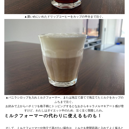
▲濃いめにいれたドリップコーヒーをカップの半分まで注ぐ。
▲バニラシロップを入れミルクフォーマー、または泡立て器てで泡立てたミルクをカップの
ふちまで注ぐ。
お好みで上からハチミツを格子柄にトッピングするとなおさらキャラメルマキアート感が増
すけど、わたしはダイエット中のため、泣く泣く我慢したわ。
ミルクフォーマーの代わりに使えるものも！
そして、ミルクフォーマーや泡立て器がない場合は、ミルクを密閉容器に入れてよく振ると