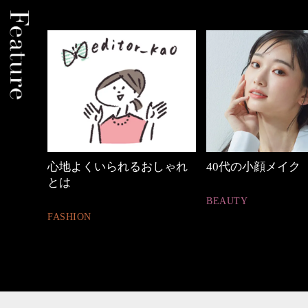
しゃれ
40代の小顔メイク
優木まおみさん「
割。」
BEAUTY
LIFESTYLE