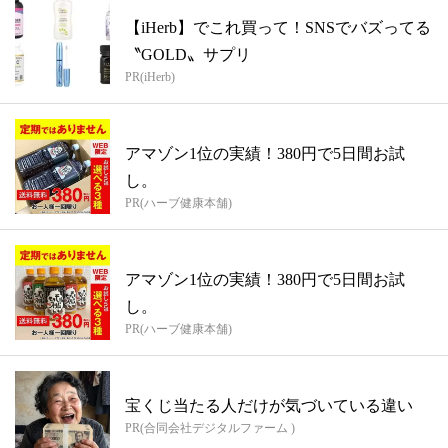
【iHerb】でこれ買って！SNSでバズってる
〝GOLD〟サプリ
PR(iHerb)
アマゾン1位の実績！380円で5日間お試
し。
PR(ハーブ健康本舗)
アマゾン1位の実績！380円で5日間お試
し。
PR(ハーブ健康本舗)
宝くじ当たる人だけが気づいている違い
PR(合同会社デジタルファーム )