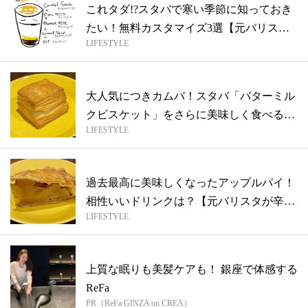
これタダ!?スタバで寒い季節に知っておき
たい！無料カスタマイズ3選【元バリスタ
LIFESTYLE
が...
大人気につきカムバ！スタバ「バターミル
クビスケット」をさらに美味しく食べる裏
LIFESTYLE
技【...
過去最高に美味しくなったアップルパイ！
相性いいドリンクは？【元バリスタが辛口
LIFESTYLE
で本...
上質な眠りも美髪ケアも！ 銀座で体感する
ReFa
PR（ReFa GINZA on CREA）