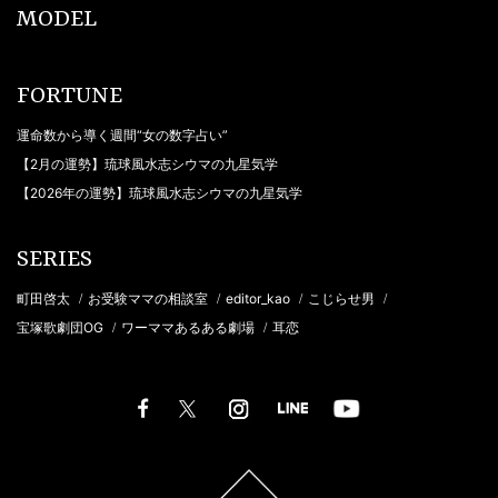
MODEL
FORTUNE
運命数から導く週間“女の数字占い”
【2月の運勢】琉球風水志シウマの九星気学
【2026年の運勢】琉球風水志シウマの九星気学
SERIES
町田啓太
お受験ママの相談室
editor_kao
こじらせ男
/
/
/
/
宝塚歌劇団OG
ワーママあるある劇場
耳恋
/
/