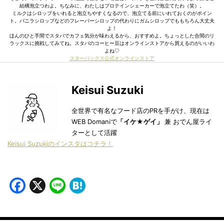
結構泡立つわよ。ちなみに、わたしはプロテインシェーカーで泡立てたわ（笑）。
ミルクはシロップをいれると泡立ちやすくなるので、泡立てる前にいれておくのがポイン
ト。バニラシロップなどのフレーバーシロップの代わりにガムシロップでももちろん大丈夫
よ！
ほんのひと手間でスタバでカフェ気分が味わえるから、おすすめよ。ちょっとした合間のリ
ラックスに挑戦してみてね。スタバのコーヒー豆はオンラインストアから買えるのがいいわ
よね♡
スターバックス公式オンラインストア
Keisui Suzuki
全世界で有名なフード店のPRを手がけ、現在は
WEB Domaniで
「イケ★ゲイ」
兼 おでん屋ライ
ターとして活躍
Keisui Suzukiのインスタはコチラ！
Facebook
X
Line
Hatena