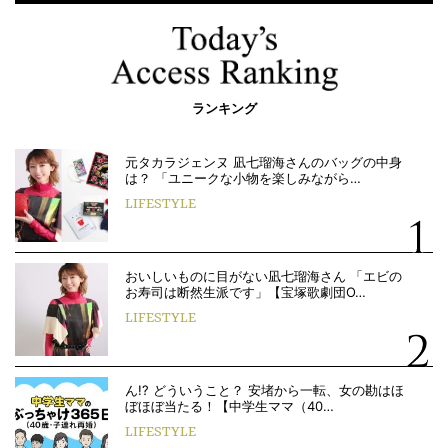
ランキング
元タカラジェンヌ 凪七瑠海さんのバッグの中身
は？ 「ユニークな小物を楽しみながら…
LIFESTYLE
おいしいものに目がない凪七瑠海さん 「エビの
お寿司は断然生派です」【宝塚歌劇団O…
LIFESTYLE
ん!? どういうこと？ 安堵から一転、女の勘はほ
ぼほぼ当たる！【中学生ママ（40…
LIFESTYLE