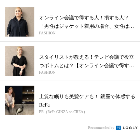
オンライン会議で得する人！損する人!?
「男性はジャケット着用の場合、女性は何
FASHION
を着...
スタイリストが教える！テレビ会議で役立
つボトムとは？【オンライン会議で得する
FASHION
人 ...
上質な眠りも美髪ケアも！ 銀座で体感する
ReFa
PR（ReFa GINZA on CREA）
Recommended by