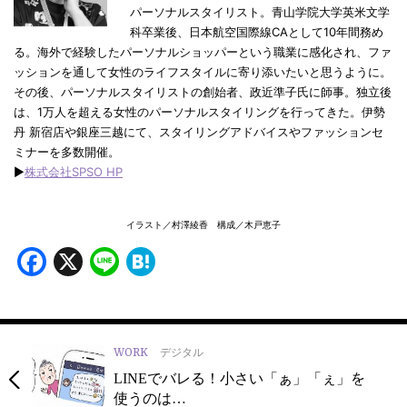
パーソナルスタイリスト。青山学院大学英米文学
科卒業後、日本航空国際線CAとして10年間務め
る。海外で経験したパーソナルショッパーという職業に感化され、ファ
ッションを通して女性のライフスタイルに寄り添いたいと思うように。
その後、パーソナルスタイリストの創始者、政近準子氏に師事。独立後
は、1万人を超える女性のパーソナルスタイリングを行ってきた。伊勢
丹 新宿店や銀座三越にて、スタイリングアドバイスやファッションセ
ミナーを多数開催。
▶
株式会社SPSO HP
イラスト／村澤綾香 構成／木戸恵子
Facebook
X
Line
Hatena
WORK
デジタル
LINEでバレる！小さい「ぁ」「ぇ」を
使うのは…