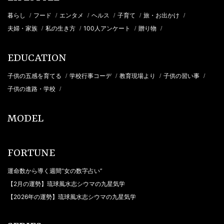
暮らし
フード
エンタメ
ヘルス
子育て
旅・お出かけ
/
/
/
/
/
/
夫婦・家族
私の生き方
100人アンケート
贈り物
/
/
/
/
EDUCATION
子供の五感を育てる
学校行事コーデ
教育現場より
子供の習い事
/
/
/
/
子供の進路・学校
/
MODEL
FORTUNE
運命数から導く週間“女の数字占い”
【2月の運勢】琉球風水志シウマの九星気学
【2026年の運勢】琉球風水志シウマの九星気学