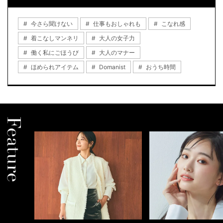
今さら聞けない
仕事もおしゃれも
こなれ感
着こなしマンネリ
大人の女子力
働く私にごほうび
大人のマナー
ほめられアイテム
Domanist
おうち時間