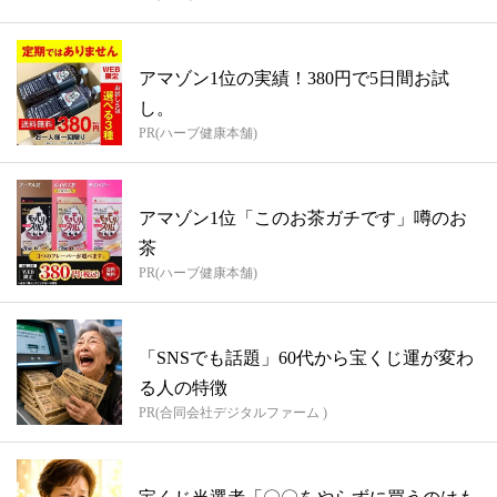
アマゾン1位の実績！380円で5日間お試
し。
PR(ハーブ健康本舗)
アマゾン1位「このお茶ガチです」噂のお
茶
PR(ハーブ健康本舗)
「SNSでも話題」60代から宝くじ運が変わ
る人の特徴
PR(合同会社デジタルファーム )