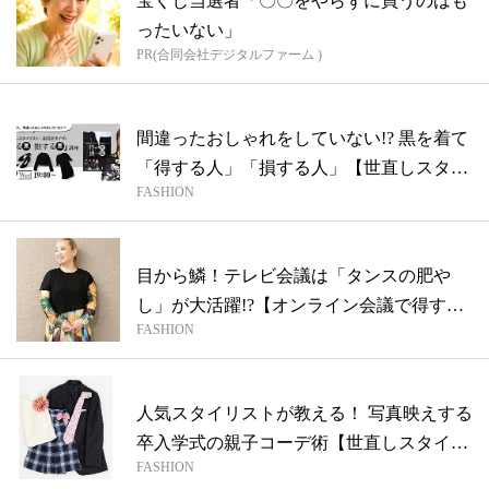
宝くじ当選者「〇〇をやらずに買うのはも
ったいない」
PR(合同会社デジタルファーム )
間違ったおしゃれをしていない!? 黒を着て
「得する人」「損する人」【世直しスタ
FASHION
イ...
目から鱗！テレビ会議は「タンスの肥や
し」が大活躍!?【オンライン会議で得する
FASHION
人 ...
人気スタイリストが教える！ 写真映えする
卒入学式の親子コーデ術【世直しスタイリ
FASHION
ス...