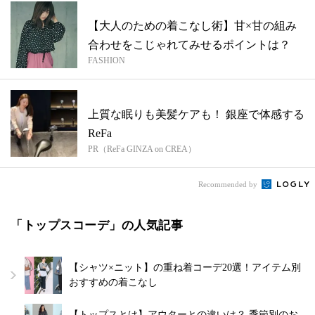
【大人のための着こなし術】甘×甘の組み
合わせをこじゃれてみせるポイントは？
FASHION
上質な眠りも美髪ケアも！ 銀座で体感する
ReFa
PR（ReFa GINZA on CREA）
Recommended by
「トップスコーデ」の人気記事
【シャツ×ニット】の重ね着コーデ20選！アイテム別
おすすめの着こなし
【トップスとは】アウターとの違いは？ 季節別のお