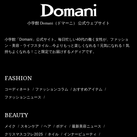
小学館 Domani（ドマーニ） 公式ウェブサイト
小学館「Domani」公式サイト。毎日忙しい40代の働く女性が、ファッショ
ン・美容・ライフスタイル…今よりもっと楽しくなれる！元気になれる！気
持ちよくなれる！こと限定でお届けするメディアです。
FASHION
コーディネート
ファッションコラム
おすすめアイテム
/
/
/
ファッションニュース
/
BEAUTY
メイク
スキンケア
ヘア
ボディ
最新美容ニュース
/
/
/
/
/
クリスマスコフレ2025
ネイル
インナービューティ
/
/
/