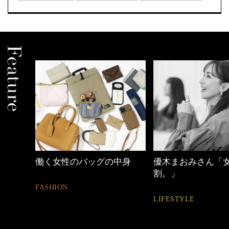
中身
優木まおみさん「女の時間
【ワーママのきれ
割。」
ュアル通勤】
LIFESTYLE
FASHION