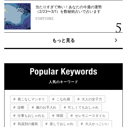
当たりすぎて怖い！あなたの今週の運勢
（2/23〜3/1）を数秘術占いで占います
FORTUNE
もっと見る
人気のキーワード
着こなしマンネリ
こなれ感
大人の女子力
診断
服のお手入れ
忙しくてもおしゃれ
仕事もおしゃれも
韓国
セレモニースタイル
気温別の服装
楽しておしゃれ
大人かっこいい