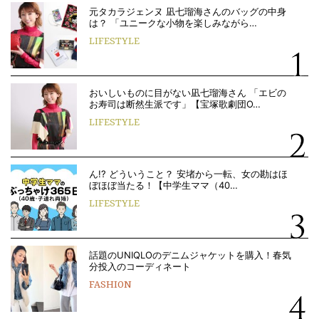
元タカラジェンヌ 凪七瑠海さんのバッグの中身
は？ 「ユニークな小物を楽しみながら…
LIFESTYLE
おいしいものに目がない凪七瑠海さん 「エビの
お寿司は断然生派です」【宝塚歌劇団O…
LIFESTYLE
ん!? どういうこと？ 安堵から一転、女の勘はほ
ぼほぼ当たる！【中学生ママ（40…
LIFESTYLE
話題のUNIQLOのデニムジャケットを購入！春気
分投入のコーディネート
FASHION