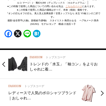
ルコ マージ〉)・ 靴¥24,000（デュプレックス 〈カルチェグラム〉)
●この特集で使用した商品についての問い合わせ先は、
こちらのページ
にあります。
●この特集で使用した商品の価格はすべて、本体（税抜）価格です。
『オンの日もオフの日も、美人見え効果抜群！甘黒トップスなら 水玉 VS袖コンの二択で
す』
撮影/金谷章平(人物)、坂根綾子(静物) スタイリスト/角田かおる ヘア&メーク/美舟
(SIGNO) モデル/ヨンア 構成/小池百々子
Facebook
X
Line
Hatena
FASHION
トップスコーデ
トレンドの「水玉」「袖コン」をよりお
しゃれに着…
FASHION
トップスコーデ
レディースで人気のポロシャツブランド
｜おしゃれ…