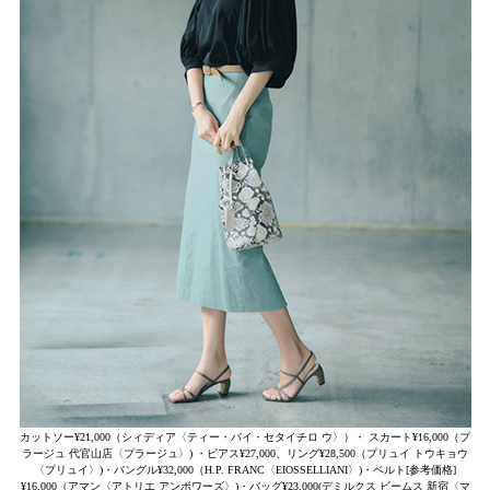
カットソー¥21,000（シィディア〈ティー・バイ・セタイチロ ウ〉）・ スカート¥16,000（プ
ラージュ 代官山店〈プラージュ〉) ・ピアス¥27,000、リング¥28,500（プリュイ トウキョウ
〈プリュイ〉)・バングル¥32,000（H.P. FRANC〈EIOSSELLIANI〉)・ベルト[参考価格]
¥16,000（アマン〈アトリエ アンボワーズ〉)・バッグ¥23,000(デミルクス ビームス 新宿〈マ