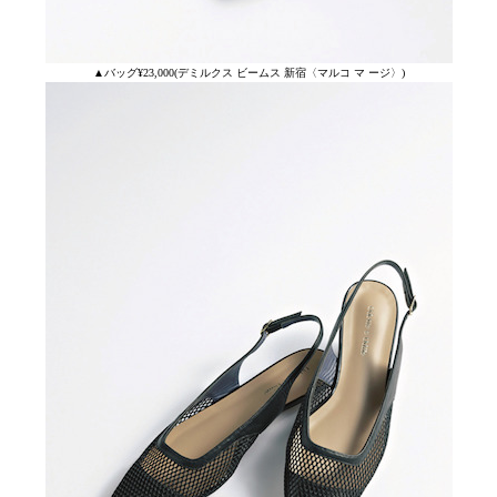
▲バッグ¥23,000(デミルクス ビームス 新宿〈マルコ マ ージ〉)