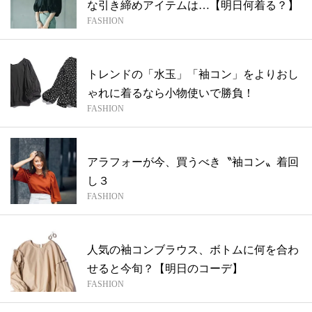
な引き締めアイテムは…【明日何着る？】
FASHION
トレンドの「水玉」「袖コン」をよりおし
ゃれに着るなら小物使いで勝負！
FASHION
アラフォーが今、買うべき〝袖コン〟着回
し３
FASHION
人気の袖コンブラウス、ボトムに何を合わ
せると今旬？【明日のコーデ】
FASHION