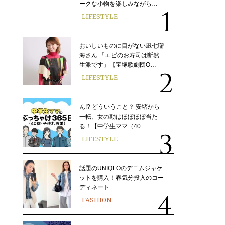
ークな小物を楽しみながら…
LIFESTYLE
おいしいものに目がない凪七瑠
海さん 「エビのお寿司は断然
生派です」【宝塚歌劇団O…
LIFESTYLE
ん!? どういうこと？ 安堵から
一転、女の勘はほぼほぼ当た
る！【中学生ママ（40…
LIFESTYLE
話題のUNIQLOのデニムジャケ
ットを購入！春気分投入のコー
ディネート
FASHION