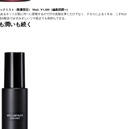
クミスト（数量限定） 90mL ￥1,800（編集部調べ）
のあるネットが肌に均一に密着するので汗や皮脂を弾くだけでなく、テカりによるくすみ、こすれか
成分配合でみずみずしいツヤ肌までも長持ちできる。
も潤いも続く