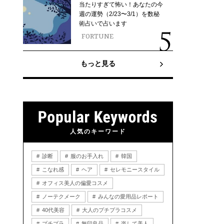
当たりすぎて怖い！あなたの今
週の運勢（2/23〜3/1）を数秘
術占いで占います
FORTUNE
もっと見る
人気のキーワード
診断
服のお手入れ
韓国
こなれ感
ヘア
セレモニースタイル
オフィス美人の偏愛コスメ
ノーテクメーク
みんなの愛用品レポート
40代美容
大人のプチプラコスメ
プチプラ
無印良品
楽して美人