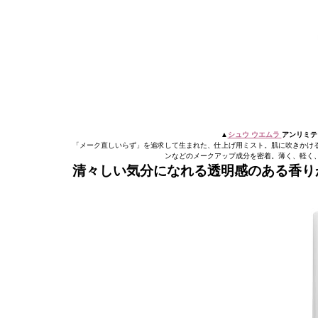
▲
シュウ ウエムラ
アンリミテッ
「メーク直しいらず」を追求して生まれた、仕上げ用ミスト。肌に吹きかけ
ンなどのメークアップ成分を密着。薄く、軽く
清々しい気分になれる透明感のある香り