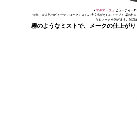
▲
マキアージュ
ビューティーロッ
毎年、大人気のビューティロックミストの清涼感がさらにアップ！ 柔軟性
らもメークを防ぎます。保湿
霧のようなミストで、メークの仕上がり