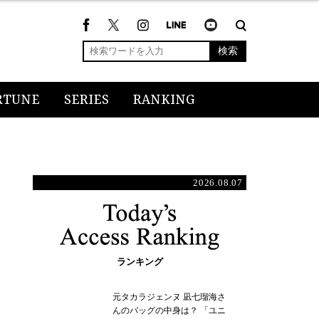
検索
RTUNE
SERIES
RANKING
2026.08.07
ランキング
元タカラジェンヌ 凪七瑠海さ
んのバッグの中身は？ 「ユニ