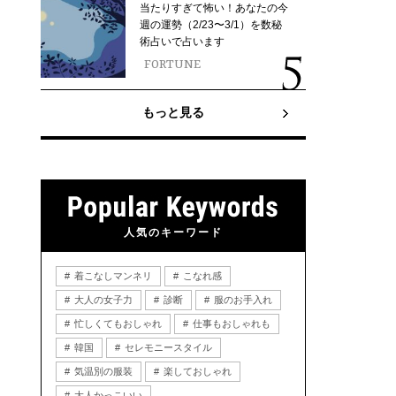
当たりすぎて怖い！あなたの今
週の運勢（2/23〜3/1）を数秘
術占いで占います
FORTUNE
もっと見る
人気のキーワード
着こなしマンネリ
こなれ感
大人の女子力
診断
服のお手入れ
忙しくてもおしゃれ
仕事もおしゃれも
韓国
セレモニースタイル
気温別の服装
楽しておしゃれ
大人かっこいい