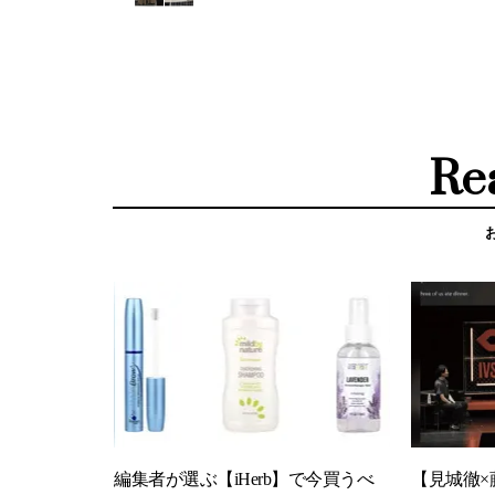
Re
編集者が選ぶ【iHerb】で今買うべ
【見城徹×