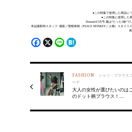
●この特集で使用した商品に
●この特集に使用した
Domani4/5月号 服は”たった5
本誌撮影時スタッフ: 撮影／曽根将樹（PEACE MONKEY／人物）スタイリスト
再
Facebook
X
Line
Hatena
FASHION
シャツ・ブラウス
ーデ
大人の女性が選びたいのは
のドット柄ブラウス！…