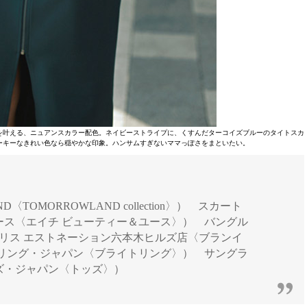
を叶える、ニュアンスカラー配色。ネイビーストライプに、くすんだターコイズブルーのタイトスカ
ーキーなきれい色なら穏やかな印象。ハンサムすぎないママっぽさをまといたい。
D〈TOMORROWLAND collection〉） スカート
＆ユース〈エイチ ビューティー＆ユース〉） バングル
ブランイリス エストネーション六本木ヒルズ店〈ブランイ
イトリング・ジャパン〈ブライトリング〉） サングラ
（トッズ・ジャパン〈トッズ〉）