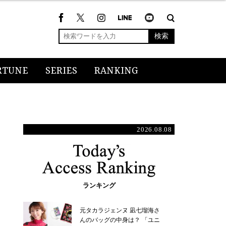
検索
RTUNE
SERIES
RANKING
2026.08.08
ランキング
元タカラジェンヌ 凪七瑠海さ
んのバッグの中身は？ 「ユニ