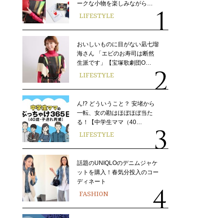
ークな小物を楽しみながら…
LIFESTYLE
おいしいものに目がない凪七瑠
海さん 「エビのお寿司は断然
生派です」【宝塚歌劇団O…
LIFESTYLE
ん!? どういうこと？ 安堵から
一転、女の勘はほぼほぼ当た
る！【中学生ママ（40…
LIFESTYLE
話題のUNIQLOのデニムジャケ
ットを購入！春気分投入のコー
ディネート
FASHION