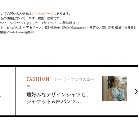
ついての問い合わせ先は
こちらのページ
にあります。
商品の価格はすべて、本体（税抜）価格です。
枚”でいいんです♡やってきました！4大ワー/ママの新学期 より
／石毛のりえ ヘア＆メーク／森野友香子（Perle Management）モデル／望月芹名 構成／旧井菜月
構成／WebDomani編集部
FASHION
コ
シャツ・ブラウスコー
デ
こ
通好みなデザインシャツも、
ジャケット＆白パンツ…