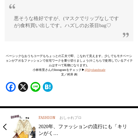
悪そうな格好ですが、(マスクでリップなしです
が)食料買い出しです。ハズしのお茶目bag♡
ベーシックなおうちコーデもちょっとの工夫で即、こなれて見えます。少しでもモチベーシ
ョンがアガるファッションで在宅ワークを乗り切りましょう(※こちらで使用しているアイテ
ムはすべて私物になります)。
小林有里さんのInstagramをチェック▶︎
@lilyshandmade
文／村井 絢
Facebook
X
Line
Hatena
FASHION
おしゃれプロ
2020年、ファッションの流行にも「キリ
ンがく…