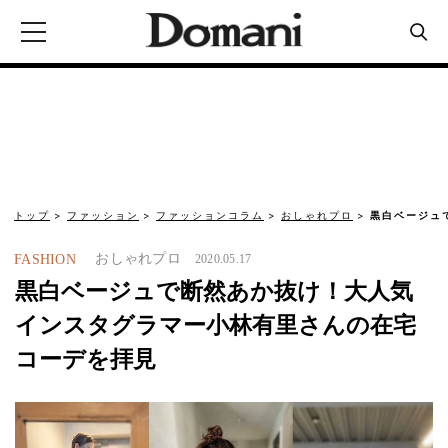
トップ
ファッション
ファッションコラム
おしゃれプロ
黒白ベージュ
おしゃれプロ
FASHION
2020.05.17
黒白ベージュで断然あか抜け！大人気
インスタグラマー小林有里さんの在宅
コーデを拝見