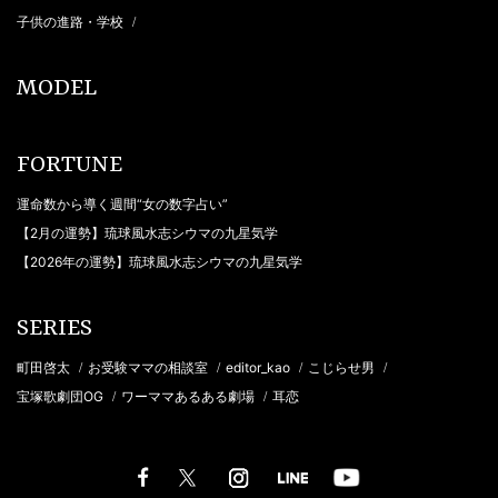
子供の進路・学校
/
MODEL
FORTUNE
運命数から導く週間“女の数字占い”
【2月の運勢】琉球風水志シウマの九星気学
【2026年の運勢】琉球風水志シウマの九星気学
SERIES
町田啓太
お受験ママの相談室
editor_kao
こじらせ男
/
/
/
/
宝塚歌劇団OG
ワーママあるある劇場
耳恋
/
/