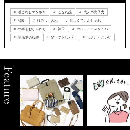
着こなしマンネリ
こなれ感
大人の女子力
診断
服のお手入れ
忙しくてもおしゃれ
仕事もおしゃれも
韓国
セレモニースタイル
気温別の服装
楽しておしゃれ
大人かっこいい