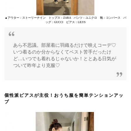
▲アウター：ストーリーナイン トップス：ZARA パンツ：ユニクロ 靴：コンバース バ
ッグ：GUCCI ピアス：LILYS
あら不思議。部屋着に羽織るだけで映えコーデ♡
いつ着るのか分からなくてベスト苦手だったけ
ど…いつでも着れるじゃないか！ととある日気が
ついて昨年より克服♡
個性派ピアスが主役！おうち服を簡単テンションアッ
プ