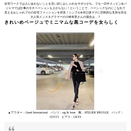
在宅ワークでは人に会わないことを言い訳におしゃれをサボりがち。でも一日中スッピン&パ
ジャマでは仕事のモチベーションも上がらない！ということで、ベーシックなのにこなれて
見えるおしゃれプロの在宅ファッションを拝見！シンプル&辛口派ママに圧倒的な支持を誇る
大人気インスタグラマーの小林有里さんの場合は…？
きれいめベージュでミニマムな黒コーデを女らしく
▲アウター：Greed International パンツ：rag & bone 靴：ATELIER BRUGGE バッグ：
GUCCI ピアス：LILYS