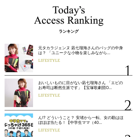
ランキング
元タカラジェンヌ 凪七瑠海さんのバッグの中身
は？ 「ユニークな小物を楽しみながら…
LIFESTYLE
おいしいものに目がない凪七瑠海さん 「エビの
お寿司は断然生派です」【宝塚歌劇団O…
LIFESTYLE
ん!? どういうこと？ 安堵から一転、女の勘はほ
ぼほぼ当たる！【中学生ママ（40…
LIFESTYLE