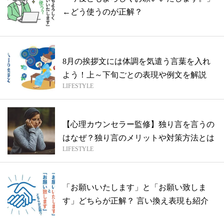
←どう使うのが正解？
8月の挨拶文には体調を気遣う言葉を入れ
よう！上～下旬ごとの表現や例文を解説
LIFESTYLE
【心理カウンセラー監修】独り言を言うの
はなぜ？独り言のメリットや対策方法とは
LIFESTYLE
「お願いいたします」と「お願い致しま
す」どちらが正解？ 言い換え表現も紹介