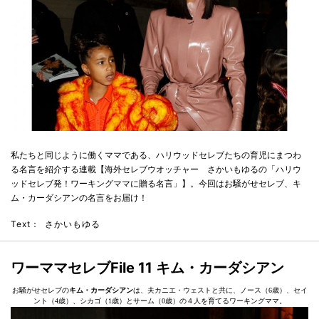
私たちと同じように働くママである、ハリウッドセレブたちの育児にまつわ
る名言を紹介する連載【海外セレブウオッチャー さかいもゆるの「ハリウ
ッドセレブ発！ワーキングママに贈る名言」】。今回はお騒がせセレブ、キ
ム・カーダシアンの名言をお届け！
Text：
さかいもゆる
ワーママセレブ
File
11
キム・カーダシアン
お騒がせセレブの
キム・カーダシアン
は、夫カニエ・ウェストと共に、ノース（6歳）、セイ
ント（4歳）、シカゴ（1歳）とサーム（0歳）の４人を育てるワーキングママ。