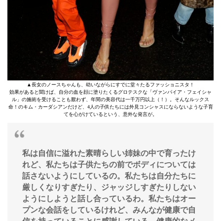
▲長女のノースちゃんも、幼いながらにすでに堂々たるファッショニスタ！
効果があると聞けば、自分の血を顔に塗りたくるグロテスクな「ヴァンパイア・フェイシャ
ル」の施術を受けることも厭わず、年間の美容代は一千万円以上（！）。そんなルックス
命！のキム・カーダシアンだけど、4人の子供たちには外見コンシャスにならないような子育
てを心がけているという、意外な発言が。
私は自信に溢れた素晴らしい姉妹の中で育ったけ
れど、私たちは子供たちの前でボディについては
話さないようにしているの。
私たちは自分たちに
厳しくなりすぎたり、ジャッジしすぎたりしない
ようにしようと話し合っているわ。私たちはオー
プンな会話をしているけれど、みんなが健康で自