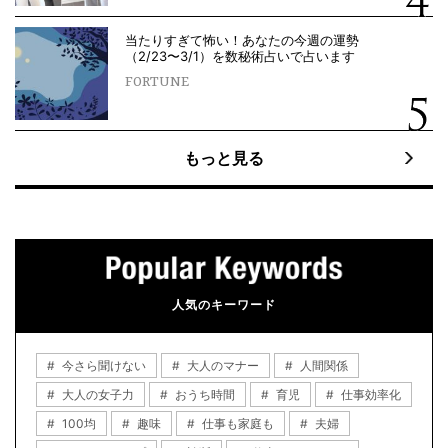
当たりすぎて怖い！あなたの今週の運勢
（2/23〜3/1）を数秘術占いで占います
FORTUNE
もっと見る
人気のキーワード
今さら聞けない
大人のマナー
人間関係
大人の女子力
おうち時間
育児
仕事効率化
100均
趣味
仕事も家庭も
夫婦