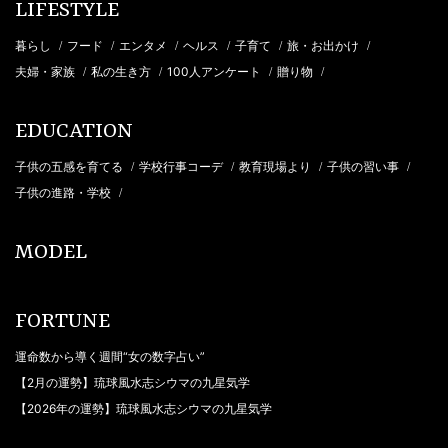
LIFESTYLE
暮らし
フード
エンタメ
ヘルス
子育て
旅・お出かけ
/
/
/
/
/
/
夫婦・家族
私の生き方
100人アンケート
贈り物
/
/
/
/
EDUCATION
子供の五感を育てる
学校行事コーデ
教育現場より
子供の習い事
/
/
/
/
子供の進路・学校
/
MODEL
FORTUNE
運命数から導く週間“女の数字占い”
【2月の運勢】琉球風水志シウマの九星気学
【2026年の運勢】琉球風水志シウマの九星気学