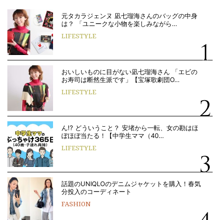
元タカラジェンヌ 凪七瑠海さんのバッグの中身
は？ 「ユニークな小物を楽しみながら…
LIFESTYLE
おいしいものに目がない凪七瑠海さん 「エビの
お寿司は断然生派です」【宝塚歌劇団O…
LIFESTYLE
ん!? どういうこと？ 安堵から一転、女の勘はほ
ぼほぼ当たる！【中学生ママ（40…
LIFESTYLE
話題のUNIQLOのデニムジャケットを購入！春気
分投入のコーディネート
FASHION