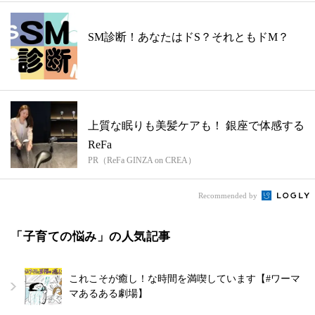
SM診断！あなたはドS？それともドM？
上質な眠りも美髪ケアも！ 銀座で体感する
ReFa
PR（ReFa GINZA on CREA）
Recommended by
「子育ての悩み」の人気記事
これこそが癒し！な時間を満喫しています【#ワーマ
マあるある劇場】