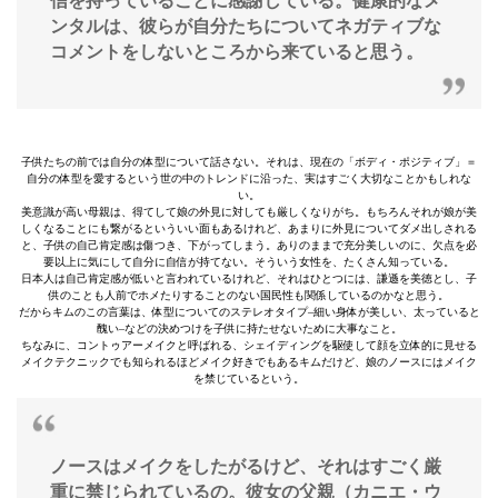
信を持っていることに感謝している。健康的なメ
ンタルは、彼らが自分たちについてネガティブな
コメントをしないところから来ていると思う。
子供たちの前では自分の体型について話さない。それは、現在の「ボディ・ポジティブ」＝
自分の体型を愛するという世の中のトレンドに沿った、実はすごく大切なことかもしれな
い。
美意識が高い母親は、得てして娘の外見に対しても厳しくなりがち。もちろんそれが娘が美
しくなることにも繋がるといういい面もあるけれど、あまりに外見についてダメ出しされる
と、子供の自己肯定感は傷つき、下がってしまう。ありのままで充分美しいのに、欠点を必
要以上に気にして自分に自信が持てない。そういう女性を、たくさん知っている。
日本人は自己肯定感が低いと言われているけれど、それはひとつには、謙遜を美徳とし、子
供のことも人前でホメたりすることのない国民性も関係しているのかなと思う。
だからキムのこの言葉は、体型についてのステレオタイプ–細い身体が美しい、太っていると
醜い–などの決めつけを子供に持たせないために大事なこと。
ちなみに、コントゥアーメイクと呼ばれる、シェイディングを駆使して顔を立体的に見せる
メイクテクニックでも知られるほどメイク好きでもあるキムだけど、娘のノースにはメイク
を禁じているという。
ノースはメイクをしたがるけど、それはすごく厳
重に禁じられているの。彼女の父親（カニエ・ウ