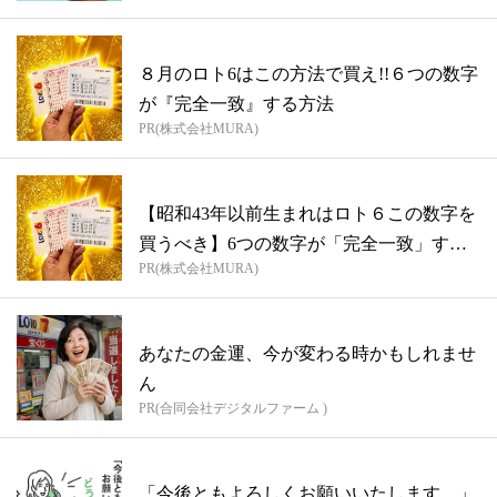
８月のロト6はこの方法で買え!!６つの数字
が『完全一致』する方法
PR(株式会社MURA)
【昭和43年以前生まれはロト６この数字を
買うべき】6つの数字が「完全一致」する
PR(株式会社MURA)
方...
あなたの金運、今が変わる時かもしれませ
ん
PR(合同会社デジタルファーム )
「今後ともよろしくお願いいたします。」