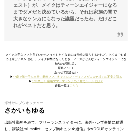
ェスト）が、メイクはティーンエイジャーになる
までダメだと決めているから。それは家族の間で
大きなケンカにもなった議題だったわ。だけどこ
れがベストだと思う。
メイク上手なママを見ていたらメイクしたくなるのは当然な気もするけれど、あくまでも娘
には厳しいキム（笑）。メイク解禁になったとき、ノースがどんなティーンエイジャーにな
るのかが楽しみ。
写真／AFLO
あわせて読みたい
▶︎
47歳で第一子を出産。新米ママ、キャメロン・ディアスがコロナ禍での不安を語る
▶︎
SNS禁止！ 厳格ママ、マドンナの子育てルールとは？
連載一覧は
こちら
海外セレブウオッチャー
さかいもゆる
出版社勤務を経て、フリーランスライターに。海外セレブ事情に精通
し、講談社mi-mollet「セレブ胸キュン☆通信」やVOGUEオンライン