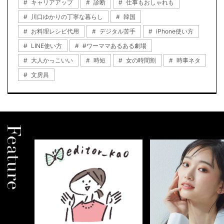
キャリアアップ
診断
仕事もおしゃれも
川口ゆかりの丁寧な暮らし
韓国
お料理レシピ代用
デジタル苦手
iPhone使い方
LINE使い方
#ワーママあるある劇場
大人かっこいい
時短
女の時間割
時事ネタ
文房具