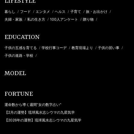
LIFESTYLE
暮らし
フード
エンタメ
ヘルス
子育て
旅・お出かけ
/
/
/
/
/
/
夫婦・家族
私の生き方
100人アンケート
贈り物
/
/
/
/
EDUCATION
子供の五感を育てる
学校行事コーデ
教育現場より
子供の習い事
/
/
/
/
子供の進路・学校
/
MODEL
FORTUNE
運命数から導く週間“女の数字占い”
【2月の運勢】琉球風水志シウマの九星気学
【2026年の運勢】琉球風水志シウマの九星気学