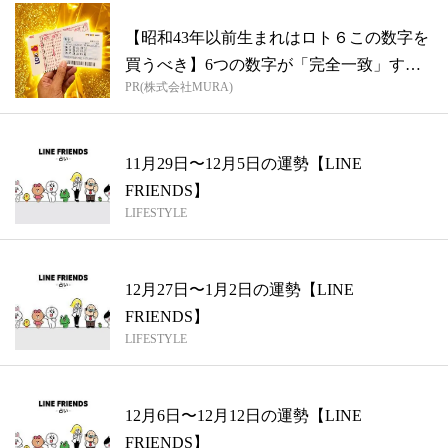
【昭和43年以前生まれはロト６この数字を
買うべき】6つの数字が「完全一致」する
PR(株式会社MURA)
方...
11月29日〜12月5日の運勢【LINE
FRIENDS】
LIFESTYLE
12月27日〜1月2日の運勢【LINE
FRIENDS】
LIFESTYLE
12月6日〜12月12日の運勢【LINE
FRIENDS】