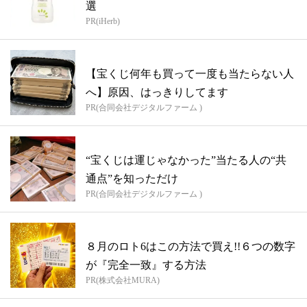
選
PR(iHerb)
【宝くじ何年も買って一度も当たらない人
へ】原因、はっきりしてます
PR(合同会社デジタルファーム )
“宝くじは運じゃなかった”当たる人の“共
通点”を知っただけ
PR(合同会社デジタルファーム )
８月のロト6はこの方法で買え!!６つの数字
が『完全一致』する方法
PR(株式会社MURA)