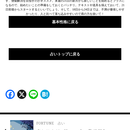
す、便秘解消を目指すのがオススメ。来週の21日の新月から新しいことを始めるとプラスに
なるので、始めたいことの準備をしておくとバッチリ。テキストや道具を揃えておいて、21
日前後からスタートするといいでしょう。そして、18日から24日までは、不満が爆発しやす
かったり、人と比べて落ち込みやすいので肩の力を抜いて！
基本性格に戻る
占いトップに戻る
Facebook
X
Line
Hatena
FORTUNE
占い