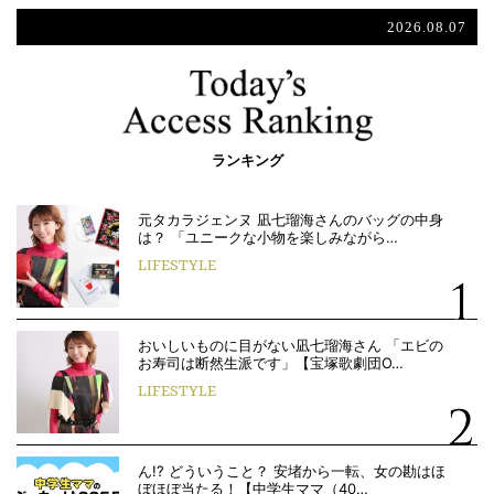
2026.08.07
ランキング
元タカラジェンヌ 凪七瑠海さんのバッグの中身
は？ 「ユニークな小物を楽しみながら…
LIFESTYLE
おいしいものに目がない凪七瑠海さん 「エビの
お寿司は断然生派です」【宝塚歌劇団O…
LIFESTYLE
ん!? どういうこと？ 安堵から一転、女の勘はほ
ぼほぼ当たる！【中学生ママ（40…