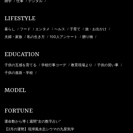
雑学
仕事
デジタル
/
/
/
LIFESTYLE
暮らし
フード
エンタメ
ヘルス
子育て
旅・お出かけ
/
/
/
/
/
/
夫婦・家族
私の生き方
100人アンケート
贈り物
/
/
/
/
EDUCATION
子供の五感を育てる
学校行事コーデ
教育現場より
子供の習い事
/
/
/
/
子供の進路・学校
/
MODEL
FORTUNE
運命数から導く週間“女の数字占い”
【2月の運勢】琉球風水志シウマの九星気学