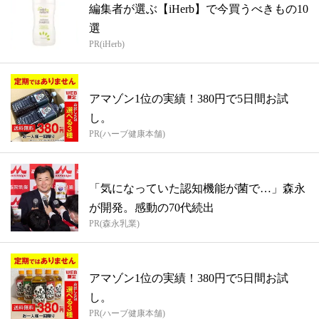
編集者が選ぶ【iHerb】で今買うべきもの10
選
PR(iHerb)
アマゾン1位の実績！380円で5日間お試
し。
PR(ハーブ健康本舗)
「気になっていた認知機能が菌で…」森永
が開発。感動の70代続出
PR(森永乳業)
アマゾン1位の実績！380円で5日間お試
し。
PR(ハーブ健康本舗)