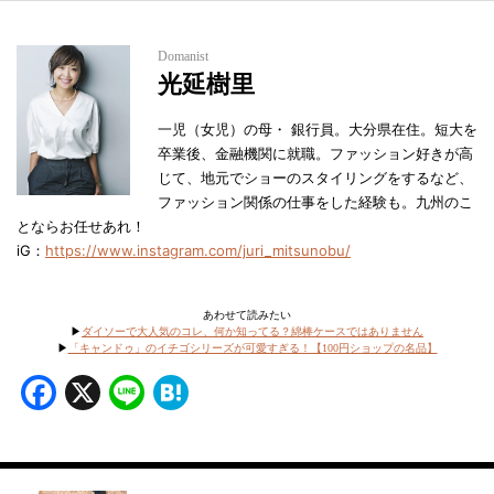
Domanist
光延樹里
一児（女児）の母・ 銀行員。大分県在住。短大を
卒業後、金融機関に就職。ファッション好きが高
じて、地元でショーのスタイリングをするなど、
ファッション関係の仕事をした経験も。九州のこ
とならお任せあれ！
iG：
https://www.instagram.com/juri_mitsunobu/
あわせて読みたい
▶︎
ダイソーで大人気のコレ、何か知ってる？綿棒ケースではありません
▶︎
「キャンドゥ」のイチゴシリーズが可愛すぎる！【100円ショップの名品】
Facebook
X
Line
Hatena