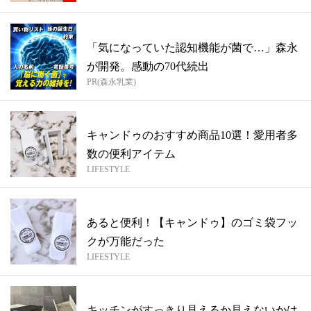
「気になっていた認知機能が菌で…」森永
が開発。感動の70代続出
PR(森永乳業)
キャンドゥのおすすめ商品10選！愛用者多
数の便利アイテム
LIFESTYLE
あると便利！【キャンドゥ】のゴミ袋フッ
クが万能だった
LIFESTYLE
キッチンがすっきり見えるか見えないかは