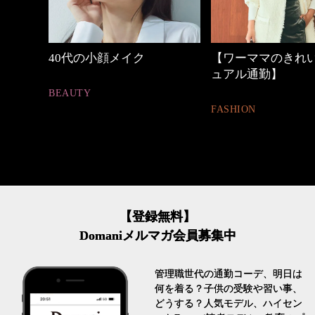
【ワーママのきれいめカジ
優木まおみさん「
ュアル通勤】
割。」
FASHION
LIFESTYLE
【登録無料】
Domaniメルマガ会員募集中
管理職世代の通勤コーデ、明日は
何を着る？子供の受験や習い事、
どうする？人気モデル、ハイセン