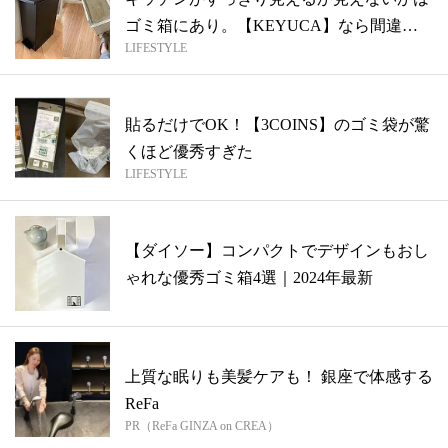
ゴミ箱にあり。【KEYUCA】なら間違い
LIFESTYLE
な...
貼るだけでOK！【3COINS】のゴミ袋が驚
くほど優秀すぎた
LIFESTYLE
【ダイソー】コンパクトでデザインもおし
ゃれな優秀ゴミ箱4選｜2024年最新
上質な眠りも美髪ケアも！ 銀座で体感する
ReFa
PR（ReFa GINZA on CREA）