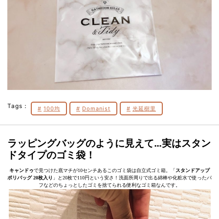
Tags：
100均
Domanist
光延樹里
ラッピングバッグのように見えて…実はスタン
ドタイプのゴミ袋！
キャンドゥ
で見つけた底マチが10センチあるこのゴミ袋は自立式ゴミ箱。「
スタンドアップ
ポリバッグ 20枚入り
」と20枚で110円という安さ！洗面所周りで出る綿棒や化粧水で使ったパ
フなどのちょっとしたゴミを捨てられる便利なゴミ箱なんです。