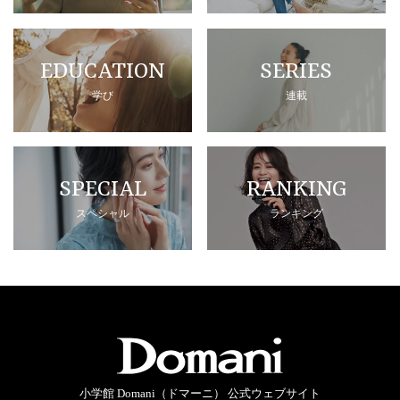
EDUCATION
SERIES
学び
連載
SPECIAL
RANKING
スペシャル
ランキング
小学館 Domani（ドマーニ） 公式ウェブサイト