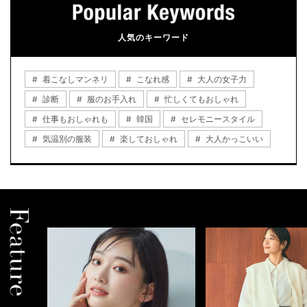
人気のキーワード
着こなしマンネリ
こなれ感
大人の女子力
診断
服のお手入れ
忙しくてもおしゃれ
仕事もおしゃれも
韓国
セレモニースタイル
気温別の服装
楽しておしゃれ
大人かっこいい