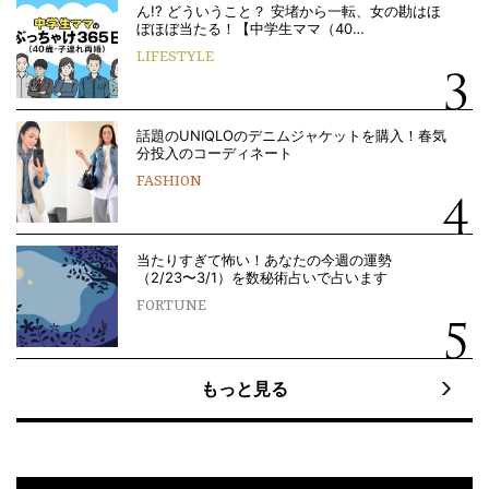
ん!? どういうこと？ 安堵から一転、女の勘はほ
ぼほぼ当たる！【中学生ママ（40…
LIFESTYLE
話題のUNIQLOのデニムジャケットを購入！春気
分投入のコーディネート
FASHION
当たりすぎて怖い！あなたの今週の運勢
（2/23〜3/1）を数秘術占いで占います
FORTUNE
もっと見る