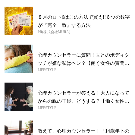
８月のロト6はこの方法で買え!!６つの数字
が『完全一致』する方法
PR(株式会社MURA)
心理カウンセラーに質問！夫とのボディタ
ッチが嫌な私はヘン？【働く女性の質問
LIFESTYLE
箱】
心理カウンセラーが答える！大人になって
からの親の干渉、どうする？【働く女性の
LIFESTYLE
質問...
教えて、心理カウンセラー！「14歳年下の