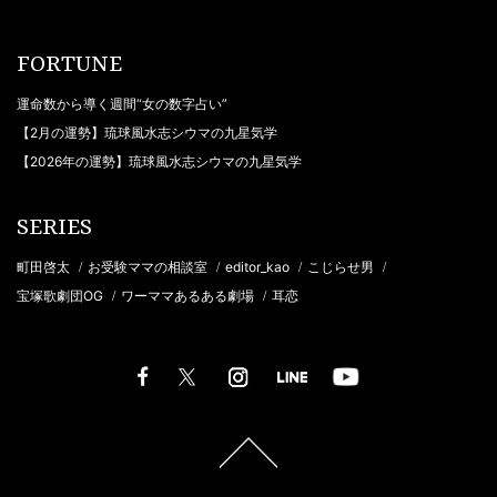
FORTUNE
運命数から導く週間“女の数字占い”
【2月の運勢】琉球風水志シウマの九星気学
【2026年の運勢】琉球風水志シウマの九星気学
SERIES
町田啓太
お受験ママの相談室
editor_kao
こじらせ男
/
/
/
/
宝塚歌劇団OG
ワーママあるある劇場
耳恋
/
/