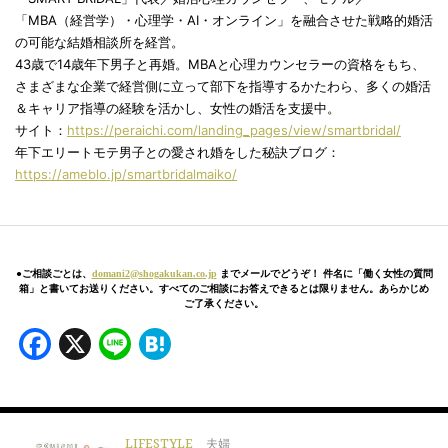
「MBA（経営学）・心理学・AI・オンライン」を融合させた戦略的婚活
の可能な結婚相談所を経営。
43歳で14歳年下男子と再婚。MBAと心理カウンセラーの資格をもち、
さまざまな企業で経営側に立って部下を指導するかたわら、多くの婚活
＆キャリア指導の経験を活かし、女性の婚活を支援中。
サイト：
https://peraichi.com/landing_pages/view/smartbridal/
年下エリートモテ男子との愛され婚をした秘訣ブログ：
https://ameblo.jp/smartbridalmaiko/
●ご相談ごとは、
domani2@shogakukan.co.jp
までメールでどうぞ！ 件名に「働く女性の質問
箱」と書いてお送りください。すべてのご相談にお答えできるとは限りません。あらかじめ
ご了承ください。
Facebook
X
Line
Hatena
LIFESTYLE
夫婦