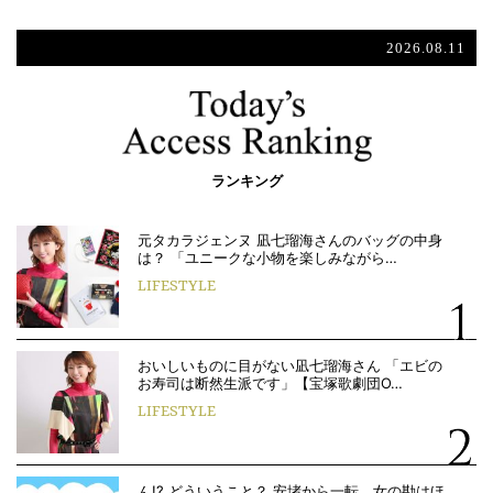
2026.08.11
ランキング
元タカラジェンヌ 凪七瑠海さんのバッグの中身
は？ 「ユニークな小物を楽しみながら…
LIFESTYLE
おいしいものに目がない凪七瑠海さん 「エビの
お寿司は断然生派です」【宝塚歌劇団O…
LIFESTYLE
ん!? どういうこと？ 安堵から一転、女の勘はほ