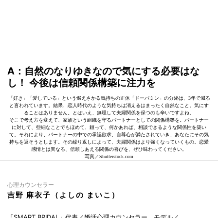
A：自然のなりゆきなので気にする必要はな
し！ 今後は信頼関係構築に注力を
「好き」「愛している」という燃えさかる気持ちの正体「ドーパミン」の分泌は、3年で減る
と言われています。結果、恋人時代のような気持ちは消えるはまったく自然なこと。気にす
ることはありません。とはいえ、無理して夫婦関係を保つのも辛いですよね。
そこで考え方を変えて、家族という組織を守るパートナーとしての関係構築を。パートナー
に対して、些細なことでもほめて、頼って、何かあれば、相談できるような関係性を築い
て。それにより、パートナーの中での承認欲求、自尊心が満たされていき、あなたにその気
持ちを返そうとします。その繰り返しによって、夫婦関係はより強くなっていくもの。恋愛
感情とは異なる、信頼しあえる関係の喜びを、ぜひ味わってください。
写真／Shutterstock.com
心理カウンセラー
吉野 麻衣子（よしの まいこ）
「SMART BRIDAL」代表／婚活心理カウンセラー、モデル／