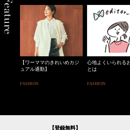
めカジ
心地よくいられるおしゃれ
40代の小顔メイク
とは
BEAUTY
FASHION
【登録無料】