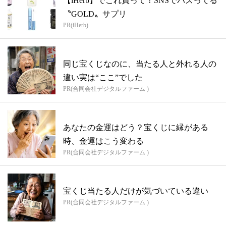
【iHerb】でこれ買って！SNSでバズってる
〝GOLD〟サプリ
PR(iHerb)
同じ宝くじなのに、当たる人と外れる人の
違い実は“ここ”でした
PR(合同会社デジタルファーム )
あなたの金運はどう？宝くじに縁がある
時、金運はこう変わる
PR(合同会社デジタルファーム )
宝くじ当たる人だけが気づいている違い
PR(合同会社デジタルファーム )