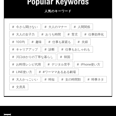
人気のキーワード
今さら聞けない
大人のマナー
人間関係
大人の女子力
おうち時間
育児
仕事効率化
100均
趣味
仕事も家庭も
夫婦
キャリアアップ
診断
仕事もおしゃれも
川口ゆかりの丁寧な暮らし
韓国
お料理レシピ代用
デジタル苦手
iPhone使い方
LINE使い方
#ワーママあるある劇場
大人かっこいい
時短
女の時間割
時事ネタ
文房具