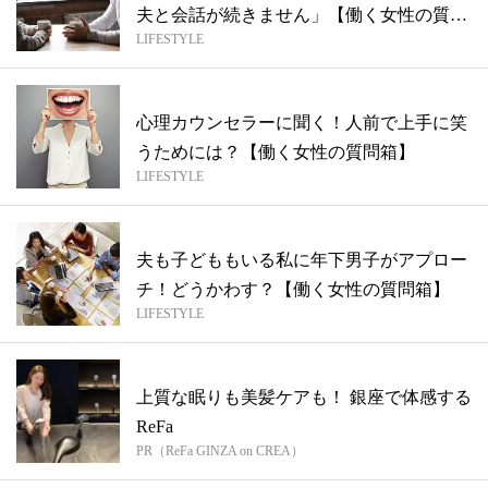
夫と会話が続きません」【働く女性の質問
LIFESTYLE
箱...
心理カウンセラーに聞く！人前で上手に笑
うためには？【働く女性の質問箱】
LIFESTYLE
夫も子どももいる私に年下男子がアプロー
チ！どうかわす？【働く女性の質問箱】
LIFESTYLE
上質な眠りも美髪ケアも！ 銀座で体感する
ReFa
PR（ReFa GINZA on CREA）