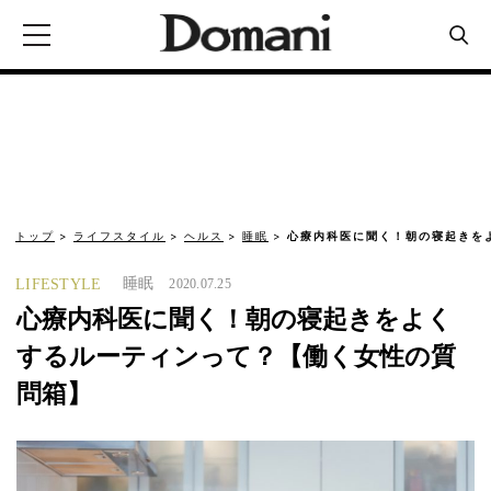
トップ
ライフスタイル
ヘルス
睡眠
心療内科医に聞く！朝の寝起きを
睡眠
LIFESTYLE
2020.07.25
心療内科医に聞く！朝の寝起きをよく
するルーティンって？【働く女性の質
問箱】