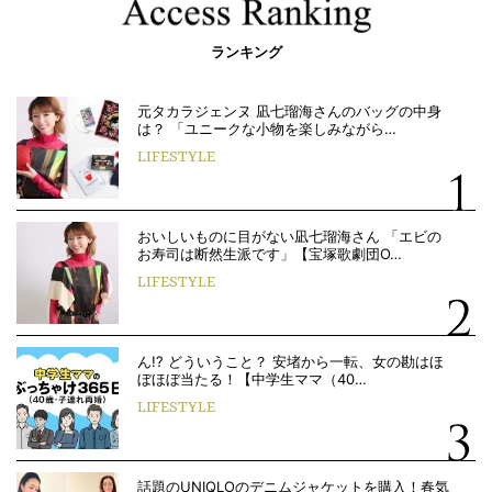
ランキング
元タカラジェンヌ 凪七瑠海さんのバッグの中身
は？ 「ユニークな小物を楽しみながら…
LIFESTYLE
おいしいものに目がない凪七瑠海さん 「エビの
お寿司は断然生派です」【宝塚歌劇団O…
LIFESTYLE
ん!? どういうこと？ 安堵から一転、女の勘はほ
ぼほぼ当たる！【中学生ママ（40…
LIFESTYLE
話題のUNIQLOのデニムジャケットを購入！春気