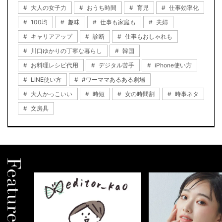
大人の女子力
おうち時間
育児
仕事効率化
100均
趣味
仕事も家庭も
夫婦
キャリアアップ
診断
仕事もおしゃれも
川口ゆかりの丁寧な暮らし
韓国
お料理レシピ代用
デジタル苦手
iPhone使い方
LINE使い方
#ワーママあるある劇場
大人かっこいい
時短
女の時間割
時事ネタ
文房具