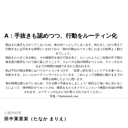
A：手抜きも認めつつ、行動をルーティン化
朝はまだ血圧も上がってこないため、体がぼーっとしてしまいます。何かをしっかり考えて
行動するには不向きな時間といわれており、朝の行動はルーチン化したほうが効率よく動け
るでしょう。
朝起きたらすぐ水を飲む、その後朝日を浴びて顔を洗う、といったようにご自身の中で朝の
身支度の順序をつけて繰り返し行うことで、スムーズな朝の時間がつくられ、スイッチが入
るまでの時間が短縮できるかと思われます。
私は平日の朝は朝食にはバリエーションをつけず、「起床→顔を洗う→シリアルを食べる→
化粧をする」といったルーティンワークにしています。これによって活動的に動けるまでの
時間も短縮したように思います。
朝の時間は限られているため、できる限り手抜きをしましょう! 朝日など強い光に当たるこ
とによって、体内時計がリセットされ、眠気をもたらすメラトニンという物質の分泌が抑制
されます。ルーティンのなかにぜひ取り入れてみてください。
写真／Shutterstock.com
心療内科医
田中茉里栄（たなか まりえ）