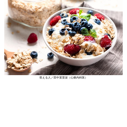
答える人／田中茉里栄（心療内科医）