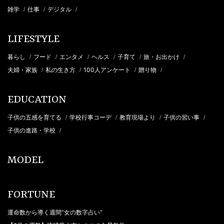
雑学
仕事
デジタル
/
/
/
LIFESTYLE
暮らし
フード
エンタメ
ヘルス
子育て
旅・お出かけ
/
/
/
/
/
/
夫婦・家族
私の生き方
100人アンケート
贈り物
/
/
/
/
EDUCATION
子供の五感を育てる
学校行事コーデ
教育現場より
子供の習い事
/
/
/
/
子供の進路・学校
/
MODEL
FORTUNE
運命数から導く週間“女の数字占い”