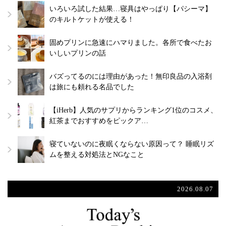
いろいろ試した結果…寝具はやっぱり【パシーマ】
のキルトケットが使える！
固めプリンに急速にハマりました。各所で食べたお
いしいプリンの話
バズってるのには理由があった！無印良品の入浴剤
は旅にも頼れる名品でした
【iHerb】人気のサプリからランキング1位のコスメ、
紅茶までおすすめをピックア…
寝ていないのに夜眠くならない原因って？ 睡眠リズ
ムを整える対処法とNGなこと
2026.08.07