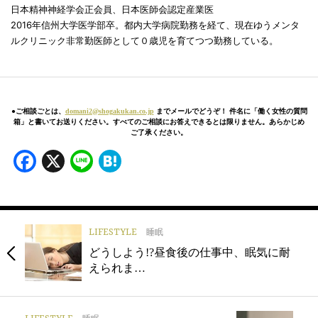
日本精神神経学会正会員、日本医師会認定産業医
2016年信州大学医学部卒。都内大学病院勤務を経て、現在ゆうメンタ
ルクリニック非常勤医師として０歳児を育てつつ勤務している。
●ご相談ごとは、
domani2@shogakukan.co.jp
までメールでどうぞ！ 件名に「働く女性の質問
箱」と書いてお送りください。すべてのご相談にお答えできるとは限りません。あらかじめ
ご了承ください。
Facebook
X
Line
Hatena
LIFESTYLE
睡眠
どうしよう!?昼食後の仕事中、眠気に耐
えられま…