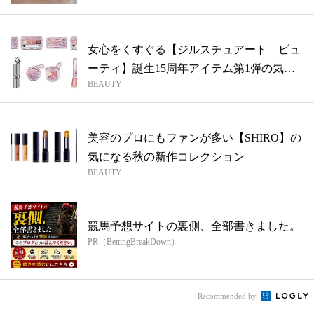
女心をくすぐる【ジルスチュアート ビュ
ーティ】誕生15周年アイテム第1弾の気に
BEAUTY
な...
美容のプロにもファンが多い【SHIRO】の
気になる秋の新作コレクション
BEAUTY
競馬予想サイトの裏側、全部書きました。
PR（BettingBreakDown）
Recommended by