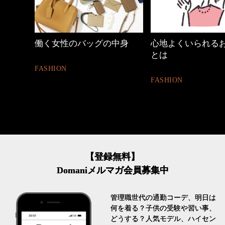
中身
心地よくいられるおしゃれ
40代の小顔メイク
とは
BEAUTY
FASHION
【登録無料】
Domaniメルマガ会員募集中
管理職世代の通勤コーデ、明日は
何を着る？子供の受験や習い事、
どうする？人気モデル、ハイセン