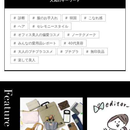
人気のキーワード
診断
服のお手入れ
韓国
こなれ感
ヘア
セレモニースタイル
オフィス美人の偏愛コスメ
ノーテクメーク
みんなの愛用品レポート
40代美容
大人のプチプラコスメ
プチプラ
無印良品
楽して美人