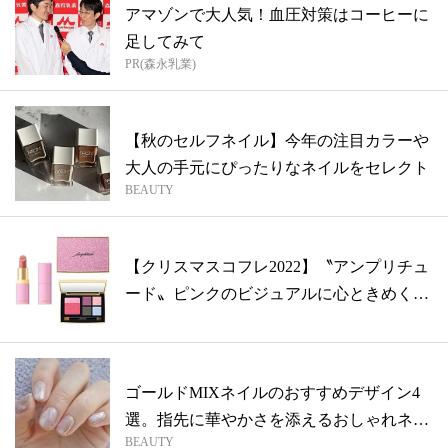
アマゾンで大人気！血圧対策はコーヒーに
足してみて
PR(森永乳業)
【秋のセルフネイル】今年の注目カラーや
大人の手元にぴったりなネイルをセレクト
BEAUTY
【クリスマスコフレ2022】〝アンプリチュ
ード〟ピンクのビジュアルに心ときめく
ス...
ゴールドMIXネイルのおすすめデザイン4
選。指先に華やかさを添えるおしゃれネイ
BEAUTY
ル