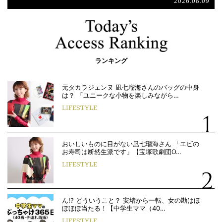
2026.08.09
ランキング
元タカラジェンヌ 凪七瑠海さんのバッグの中身
は？ 「ユニークな小物を楽しみながら…
LIFESTYLE
おいしいものに目がない凪七瑠海さん 「エビの
お寿司は断然生派です」【宝塚歌劇団O…
LIFESTYLE
ん!? どういうこと？ 安堵から一転、女の勘はほ
ぼほぼ当たる！【中学生ママ（40…
LIFESTYLE