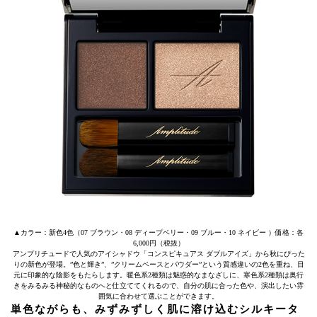
▲カラー：新色4色（07 ブラウン・08 ディープベリー・09 ブルー・10 ネイビー ）価格：各
6,000円（税抜）
アンプリチュードで人気のアイシャドウ「コンスピキュアス ダブルアイズ」から秋にぴった
りの新色が登場。”色と輝き”、”クリームベースとパウダー”という質感違いの2色を重ね、目
元に印象的な陰影をもたらします。暖色系2種類は魅惑的なまなざしに、寒色系2種類は奥行
きをみるみる神秘的なものへと仕立ててくれるので、自分の肌に合った色や、演出したい雰
囲気に合わせて選ぶことができます。
単色ながらも、みずみずしく肌に溶け込むシルキータ