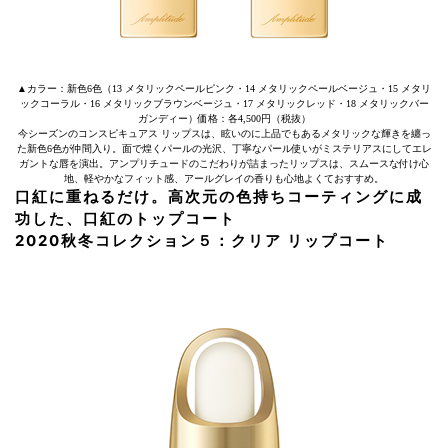
▲カラー：新色6色（13 メタリックペールピンク・14 メタリックペールベージュ・15 メタリ
ックコーラル・16 メタリックブラウンベージュ・17 メタリックレッド・18 メタリックバー
ガンディー）価格：各4,500円（税抜）
今シーズンのコンスピキュアス リップスは、眩いのに上品でもあるメタリックな輝きを纏っ
た新色6色が仲間入り。面で煌くパールの光沢、丁寧なパール使いがミステリアスにしてエレ
ガントな唇を演出。アンプリチュードのこだわりが詰まったリップスは、スムースな付け心
地、軽やかなフィット感、アールグレイの香りも心地よくておすすめ。
口紅に重ねるだけ。高次元の色持ちコーティングに成
功した、口紅のトップコート
2020秋冬コレクション５：クリア リップコート