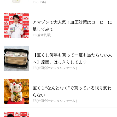
PR(iHerb)
アマゾンで大人気！血圧対策はコーヒーに
足してみて
PR(森永乳業)
【宝くじ何年も買って一度も当たらない人
へ】原因、はっきりしてます
PR(合同会社デジタルファーム )
宝くじ“なんとなく”で買っている限り変わ
らない
PR(合同会社デジタルファーム )