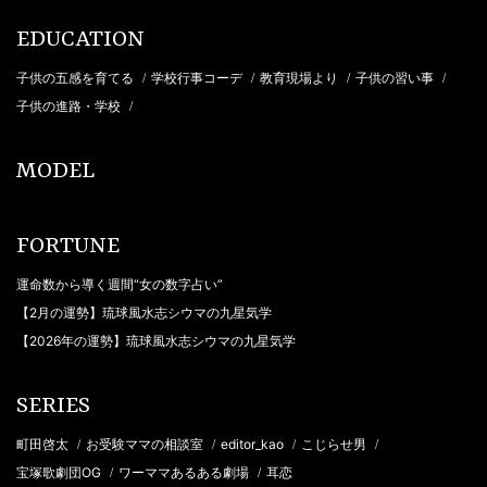
EDUCATION
子供の五感を育てる
学校行事コーデ
教育現場より
子供の習い事
/
/
/
/
子供の進路・学校
/
MODEL
FORTUNE
運命数から導く週間“女の数字占い”
【2月の運勢】琉球風水志シウマの九星気学
【2026年の運勢】琉球風水志シウマの九星気学
SERIES
町田啓太
お受験ママの相談室
editor_kao
こじらせ男
/
/
/
/
宝塚歌劇団OG
ワーママあるある劇場
耳恋
/
/