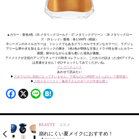
▲カラー：新色4色（26 メタリックゴールド・27 メタリックグリーン・28 メタリックロー
ズ・29 レッド）価格：各3,500円（税抜）
今シーズンのネイルカラーは、トレンドでもあるクラシカルでモダンなカラーに、ラグジュ
アリーな華やぎを加えるメタリックの輝き、1色1色が明快な主張とドラマ性を持ったカラー
展開。鮮やかながらも落ち着いた発色が素敵。
アイメイクが主役のアンプリチュードの秋冬コレクション。こだわりの詰まった全6アイテム
は見逃せません！ぜひチェックしてみてくださいね。
アンプリチュード
あわせて読みたい
▶︎
ズボラなのに美肌になってすいません。下地なのに24時間つけっぱなしで透明感！
▶︎
人気スタイリスト・亀恭子さんのポーチの中身公開！
Facebook
X
Line
Hatena
BEAUTY
コスメ
崩れにくい夏メイクにおすすめ！