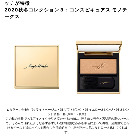
ッチが特徴
2020秋冬コレクション３：コンスピキュアス モノチ
ークス
▲カラー：全4色（01 ライトベージュ・02 ソフトピンク・03 イエローオレンジ・04 オレン
ジ）価格：各5,800円（税抜）
この秋の主役であるアイメイクを引き立たせるために、控えめな発色と透明度の高いパール
で、うるんで濡れたようなみずみずしい頬の自然な赤みを単色によって再現。皮膚温でとろ
けるペースト状のオイルを配合した湿式処方で、粉が均一に肌になじみ一体化してくれま
す。