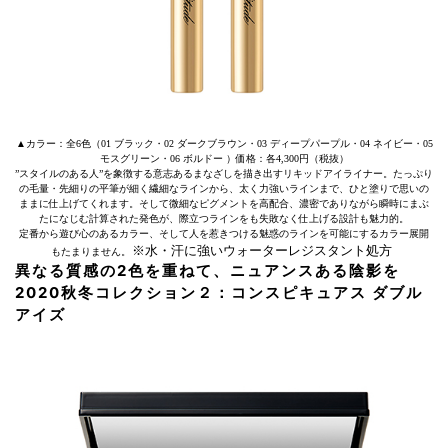
▲カラー：全6色（01 ブラック・02 ダークブラウン・03 ディープパープル・04 ネイビー・05
モスグリーン・06 ボルドー ）価格：各4,300円（税抜）
”スタイルのある人”を象徴する意志あるまなざしを描き出すリキッドアイライナー。たっぷり
の毛量・先細りの平筆が細く繊細なラインから、太く力強いラインまで、ひと塗りで思いの
ままに仕上げてくれます。そして微細なピグメントを高配合、濃密でありながら瞬時にまぶ
たになじむ計算された発色が、際立つラインをも失敗なく仕上げる設計も魅力的。
定番から遊び心のあるカラー、そして人を惹きつける魅惑のラインを可能にするカラー展開
※水・汗に強いウォーターレジスタント処方
もたまりません。
異なる質感の2色を重ねて、ニュアンスある陰影を
2020秋冬コレクション２：コンスピキュアス ダブル
アイズ