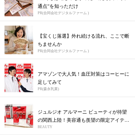
通点”を知っただけ
PR(合同会社デジタルファーム )
【宝くじ落選】外れ続ける流れ、ここで断
ちませんか
PR(合同会社デジタルファーム )
アマゾンで大人気！血圧対策はコーヒーに
足してみて
PR(森永乳業)
ジュルジオ アルマーニ ビューティが待望
の関西上陸！美容通も羨望の限定アイテ
BEAUTY
ム...