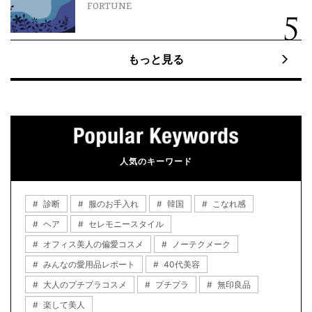
FORTUNE
もっと見る
人気のキーワード
診断
服のお手入れ
韓国
こなれ感
ヘア
セレモニースタイル
オフィス美人の偏愛コスメ
ノーテクメーク
みんなの愛用品レポート
40代美容
大人のプチプラコスメ
プチプラ
無印良品
楽して美人