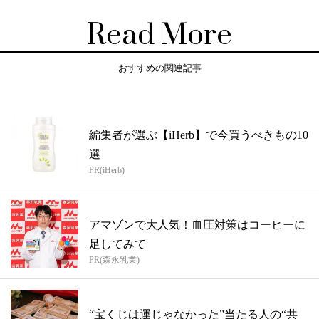
Read More
おすすめの関連記事
編集者が選ぶ【iHerb】で今買うべきもの10
選
PR(iHerb)
アマゾンで大人気！血圧対策はコーヒーに
足してみて
PR(森永乳業)
“宝くじは運じゃなかった”当たる人の“共