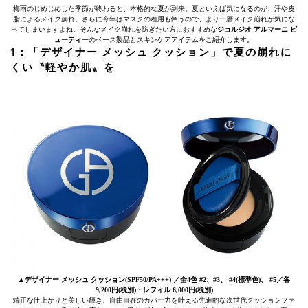
梅雨のじめじめした季節が終わると、本格的な夏が到来。夏といえば気になるのが、汗や皮
脂によるメイク崩れ。さらに今年はマスクの着用も伴うので、より一層メイク崩れが気にな
ってしまいますよね。そんなメイク崩れを防ぎたい方におすすめな
ジョルジオ アルマーニ ビ
ューティー
のベース製品とスキンケアアイテムをご紹介します。
1：「デザイナー メッシュ クッション」で夏の崩れに
くい〝軽やか肌〟を
▲デザイナー メッシュ クッション(SPF50/PA+++) ／全4色 #2、#3、 #4(標準色)、 #5／各
9,200円(税別)・レフィル 6,000円(税別)
端正な仕上がりと美しい輝き、自由自在のカバー力を叶える先進的な次世代クッションファ