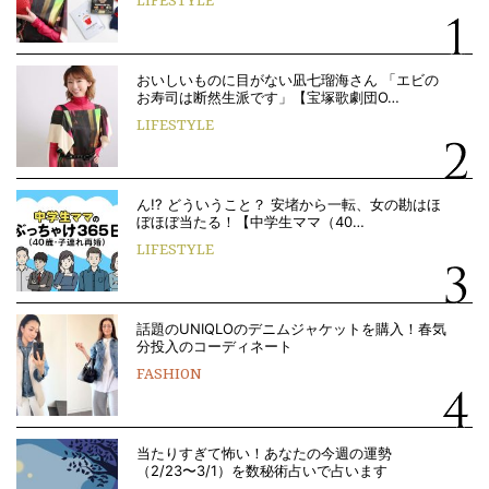
LIFESTYLE
おいしいものに目がない凪七瑠海さん 「エビの
お寿司は断然生派です」【宝塚歌劇団O…
LIFESTYLE
ん!? どういうこと？ 安堵から一転、女の勘はほ
ぼほぼ当たる！【中学生ママ（40…
LIFESTYLE
話題のUNIQLOのデニムジャケットを購入！春気
分投入のコーディネート
FASHION
当たりすぎて怖い！あなたの今週の運勢
（2/23〜3/1）を数秘術占いで占います