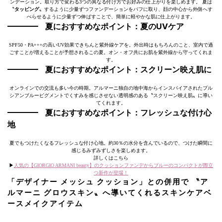
ンデーション。取り方で変わる3つの異なる付け方でお好みの仕上がりを楽しめます。 夏は
〝
タッピング
〟するように少量ずつファンデーションをパフに取り、顔の中心から外側へす
べらせるように少量ずつ伸ばすことで、簡単に軽やかな肌に仕上がります。
夏におすすめなポイント：夏のUVケア
SPF50・PA+++の高いUV効果できちんと紫外線ケアを。外出時はもちろんのこと、室内で過
ごすことが増えることが予想されるこの夏。オン・オフ共にお肌を紫外線から守ってくれま
す。
夏におすすめなポイント：スクリーン映え肌に
オンラインでの交流も多い今の時期。アルマーニ独自の地中海からインスパイアされたプル
シアンブルーピグメントでくすみを感じさせない透明感のある〝スクリーン映え肌〟に導い
てくれます。
夏におすすめなポイント：フレッシュな付け心
地
夏でもつけたくなるフレッシュな付け心地。約30％の水分を含んでいるので、つけた瞬間に
感じるみずみずしさを楽しめます。
詳しくはこちら
▶︎
人気の【GIORGIO ARMANI beauty】のクッションファンデからブルーのコンパクトが際立
つ新作が登場！
「デザイナー メッシュ クッション」との併用で 〝ア
ルマーニ グロウスキン〟へ導いてくれるスキンケアベ
ースメイクアイテム