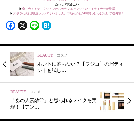
あわせて読みたい
▶︎
全10色！アディクションからカラフルでマットなアイライナーが登場
▶︎
ズボラなのに美肌になってすいません。下地なのに24時間つけっぱなしで透明感！
Facebook
X
Line
Hatena
BEAUTY
コスメ
ホントに落ちない？【フジコ】の眉ティ
ントを試し…
BEAUTY
コスメ
「あの人素敵♡」と思われるメイクを実
現！【アン…