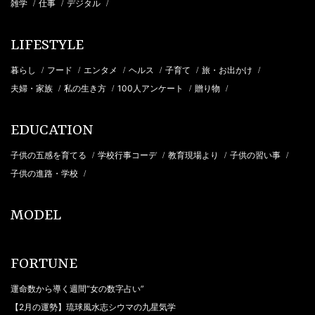
雑学
仕事
デジタル
/
/
/
LIFESTYLE
暮らし
フード
エンタメ
ヘルス
子育て
旅・お出かけ
/
/
/
/
/
/
夫婦・家族
私の生き方
100人アンケート
贈り物
/
/
/
/
EDUCATION
子供の五感を育てる
学校行事コーデ
教育現場より
子供の習い事
/
/
/
/
子供の進路・学校
/
MODEL
FORTUNE
運命数から導く週間“女の数字占い”
【2月の運勢】琉球風水志シウマの九星気学