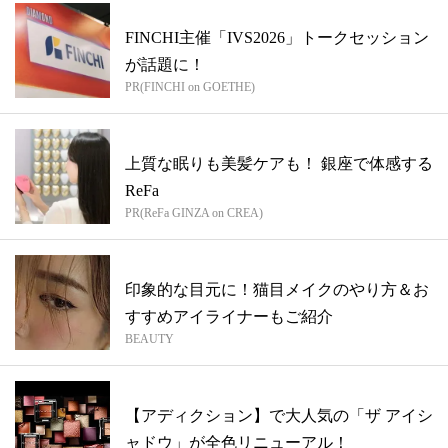
FINCHI主催「IVS2026」トークセッション
が話題に！
PR(FINCHI on GOETHE)
上質な眠りも美髪ケアも！ 銀座で体感する
ReFa
PR(ReFa GINZA on CREA)
印象的な目元に！猫目メイクのやり方＆お
すすめアイライナーもご紹介
BEAUTY
【アディクション】で大人気の「ザ アイシ
ャドウ」が全色リニューアル！