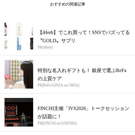
おすすめの関連記事
【iHerb】でこれ買って！SNSでバズってる
〝GOLD〟サプリ
PR(iHerb)
特別な名入れギフトも！ 銀座で選ぶReFa
の上質ケア
PR(ReFa GINZA on CREA)
FINCHI主催「IVS2026」トークセッション
が話題に！
PR(FINCHI on GOETHE)