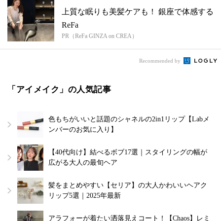
上質な眠りも美髪ケアも！ 銀座で体感する
ReFa
PR（ReFa GINZA on CREA）
Recommended by
「アイメイク」の人気記事
色もちがいいと話題のシャネルの2in1リップ【Labメ
ンバーのお気に入り】
【40代向け】結べるボブ17選｜スタイリングの幅が
広がる大人の最旬ヘア
髪をまとめやすい【セリア】の大人かわいいヘアク
リップ5選｜2025年最新
アラフォーが着たい洒落見えコート！【Chaos】レミ