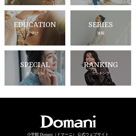
EDUCATION
SERIES
学び
連載
SPECIAL
RANKING
スペシャル
ランキング
小学館 Domani（ドマーニ） 公式ウェブサイト