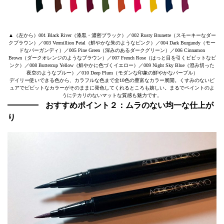
▲（左から）001 Black River（漆黒・濃密ブラック）／002 Rusty Brunette（スモーキーなダー
クブラウン）／003 Vermillion Petal（鮮やかな朱のようなピンク）／004 Dark Burgundy（モー
ドなバーガンディ）／005 Pine Green（深みのあるダークグリーン）／006 Cinnamon
Brown（ダークオレンジのようなブラウン）／007 French Rose（はっと目を引くビビットなピ
ンク）／008 Buttercup Yellow（鮮やかに色づくイエロー）／009 Night Sky Blue（澄み切った
夜空のようなブルー）／010 Deep Plum（モダンな印象の鮮やかなパープル）
デイリー使いできる色から、カラフルな色まで全10色の豊富なカラー展開。くすみのないピ
ュアでビビットなカラーがそのままに発色してくれるところも嬉しい。まるでペイントのよ
うにテカリのないマットな質感も魅力です。
おすすめポイント２：ムラのない均一な仕上が
り