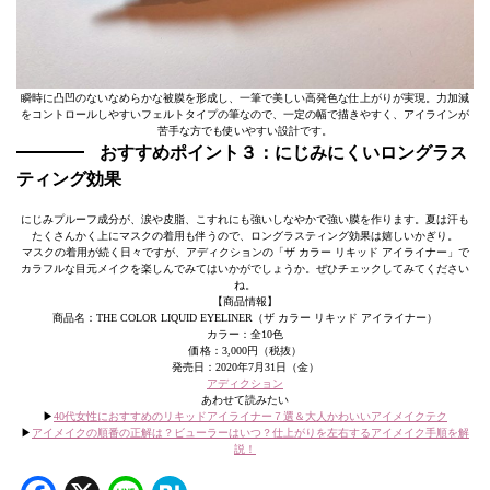
瞬時に凸凹のないなめらかな被膜を形成し、一筆で美しい高発色な仕上がりが実現。力加減
をコントロールしやすいフェルトタイプの筆なので、一定の幅で描きやすく、アイラインが
苦手な方でも使いやすい設計です。
おすすめポイント３：にじみにくいロングラス
ティング効果
にじみプルーフ成分が、涙や皮脂、こすれにも強いしなやかで強い膜を作ります。夏は汗も
たくさんかく上にマスクの着用も伴うので、ロングラスティング効果は嬉しいかぎり。
マスクの着用が続く日々ですが、アディクションの「ザ カラー リキッド アイライナー」で
カラフルな目元メイクを楽しんでみてはいかがでしょうか。ぜひチェックしてみてください
ね。
【商品情報】
商品名：THE COLOR LIQUID EYELINER（ザ カラー リキッド アイライナー）
カラー：全10色
価格：3,000円（税抜）
発売日：2020年7月31日（金）
アディクション
あわせて読みたい
▶︎
40代女性におすすめのリキッドアイライナー７選＆大人かわいいアイメイクテク
▶︎
アイメイクの順番の正解は？ビューラーはいつ？仕上がりを左右するアイメイク手順を解
説！