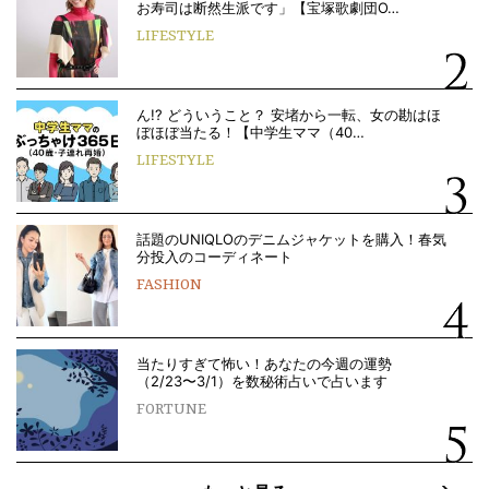
お寿司は断然生派です」【宝塚歌劇団O…
LIFESTYLE
ん!? どういうこと？ 安堵から一転、女の勘はほ
ぼほぼ当たる！【中学生ママ（40…
LIFESTYLE
話題のUNIQLOのデニムジャケットを購入！春気
分投入のコーディネート
FASHION
当たりすぎて怖い！あなたの今週の運勢
（2/23〜3/1）を数秘術占いで占います
FORTUNE