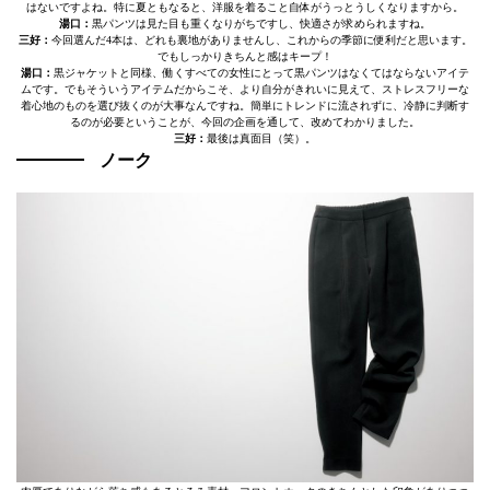
はないですよね。特に夏ともなると、洋服を着ること自体がうっとうしくなりますから。
湯口：
黒パンツは見た目も重くなりがちですし、快適さが求められますね。
三好：
今回選んだ4本は、どれも裏地がありませんし、これからの季節に便利だと思います。
でもしっかりきちんと感はキープ！
湯口：
黒ジャケットと同様、働くすべての女性にとって黒パンツはなくてはならないアイテ
ムです。でもそういうアイテムだからこそ、より自分がきれいに見えて、ストレスフリーな
着心地のものを選び抜くのが大事なんですね。簡単にトレンドに流されずに、冷静に判断す
るのが必要ということが、今回の企画を通して、改めてわかりました。
三好：
最後は真面目（笑）。
ノーク