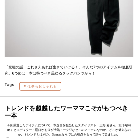
「究極の話、これさえあれば生きていける！」そんな7つのアイテムを徹底研
究。6つめは一本は持つべき黒ゆるタックパンツから！
Tags：
仕事もおしゃれも
トレンドを超越したワーママこそがもつべき
一本
今回厳選したアイテムについて、本企画を担当したスタイリスト・三好 彩さん（以下敬称
略）とエディター・湯口かおりが情熱トーク♡なぜこのアイテムなのか、どこが魅力なの
か。トレンドとは別の、Domaniならではの視点をもって語ってみました。