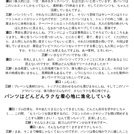
湯口：
個人的には、一生「黒ゆるタックパンツ」をはけばいいと思っています。黒パンツは
このシルエットしかもってないし、素材違いで3本あります。そしてどのパンツも、ちゃんと
活躍しているんですよ。
三好：
パンツだって、それなりに流行はありますし、そういう意味では今シーズンはストレ
ートシルエットがトレンドなのですが、このタックパンツはもう、トレンドの向こう側。お
腹まわりに余裕がある、テーパードシルエットの九分丈というのは、大人の女性の体がいち
ばんきれいに見えるし、なおかつきちんと感もキープしてくれる。最強です。
湯口：
季節も選びませんしね。ブランドによっては定番商品としてそろえているところもあ
りますし、体に合うパンツが見つかったら、とにかく着て、着て、着まくって、くたびれた
ら、また同じものを買い直すくらいでもいいと思う。それだけ信頼度が高いです。今回は登
場していませんが、最近はワンピースにパンツをレイヤードする着こなしも人気じゃないで
すか。そういったときにも使えるんですよね。あー便利。エモいわー。
三好：
いきなりアツいですね（笑）。
湯口：
ハッ、失礼しました！ あの、このパンツってブランドごとに大きく差があるように
思えないのですが、実際はどんな視点でリースされましたか？
三好：
ある程度しっかりした生地感でありつつ、落ち感がよいものにしました。そのほうが
体の肉感を拾いませんし、美脚効果もあるんです。シワになりにくい点も、しゃがむ動作の
多いワーママにはうれしいですよね。
湯口：
ふむふむ。
三好：
プレーンな素材だから、トップスに合わせるものも選びませんしね。そしてこの“ノー
ク”のパンツは、後ろ側がゴムなので、さらにラクな着心地ですよ。
パンツはどんどんラクな着心地に進化している
湯口：
ゴム仕様も、今やあたりまえになってきましたね。どんどん自分を甘やかしちゃ
う…。この間、「もうパンツを脱ぎ着するのに、フロントのホックやジップを開け閉めする
ことすら面倒くさい！」なんて思っちゃって、反省しました。
三好：
そんなときには、総ゴムのデザインがおすすめです〜。
湯口：
あら、そんなものまで！ますますラクしちゃう。
三好：
まあ、そこまで極端じゃなくてもいいのですが、パンツは着心地がラクに越したこと