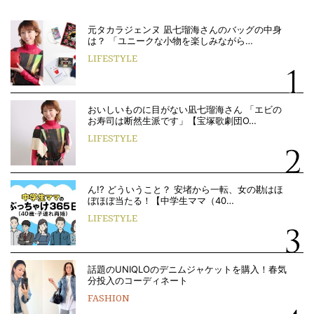
元タカラジェンヌ 凪七瑠海さんのバッグの中身
は？ 「ユニークな小物を楽しみながら…
LIFESTYLE
おいしいものに目がない凪七瑠海さん 「エビの
お寿司は断然生派です」【宝塚歌劇団O…
LIFESTYLE
ん!? どういうこと？ 安堵から一転、女の勘はほ
ぼほぼ当たる！【中学生ママ（40…
LIFESTYLE
話題のUNIQLOのデニムジャケットを購入！春気
分投入のコーディネート
FASHION