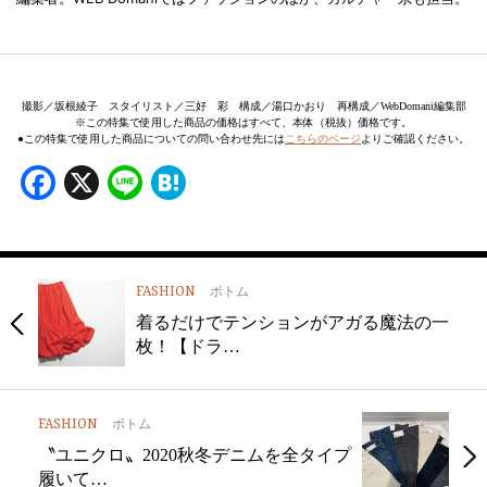
撮影／坂根綾子 スタイリスト／三好 彩 構成／湯口かおり 再構成／WebDomani編集部
※この特集で使用した商品の価格はすべて、本体（税抜）価格です。
●この特集で使用した商品についての問い合わせ先には
こちらのページ
よりご確認ください。
Facebook
X
Line
Hatena
FASHION
ボトム
着るだけでテンションがアガる魔法の一
枚！【ドラ…
FASHION
ボトム
〝ユニクロ〟2020秋冬デニムを全タイプ
履いて…