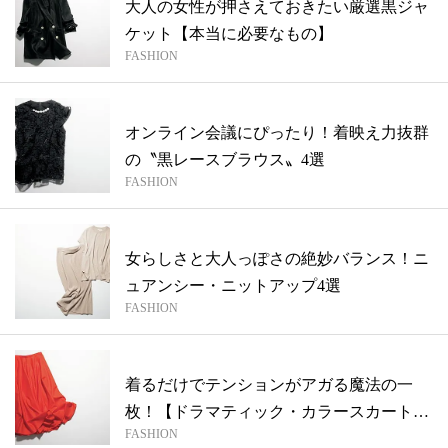
大人の女性が押さえておきたい厳選黒ジャ
ケット【本当に必要なもの】
FASHION
オンライン会議にぴったり！着映え力抜群
の〝黒レースブラウス〟4選
FASHION
女らしさと大人っぽさの絶妙バランス！ニ
ュアンシー・ニットアップ4選
FASHION
着るだけでテンションがアガる魔法の一
枚！【ドラマティック・カラースカート】
FASHION
4選