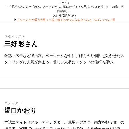
ヤー）」
・「子どもといると汚れることもあるから、気にせずはける黒パンツは必須です（38歳・病
院勤務）」
あわせて読みたい
▶︎
クリーンさが最も大事！一枚で着てもサマになるきちんと〝白Tシャツ〟4選
スタイリスト
三好 彩さん
雑誌・広告などで活躍。ベーシックな中に、ほんのり個性を効かせたス
タイリングに人気が集まる。優しい人柄にスタッフの信頼も厚い。
エディター
湯口かおり
本誌エディトリアル・ディレクター。現場とデスク、両方を担う唯一の
編集者。WEB Domaniではファッションのほか、カルチャー系も担当。