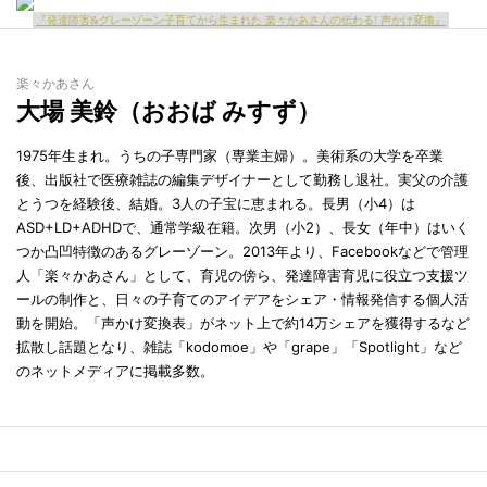
『発達障害&グレーゾーン子育てから生まれた 楽々かあさんの伝わる! 声かけ変換』
楽々かあさん
大場 美鈴（おおば みすず）
1975年生まれ。うちの子専門家（専業主婦）。美術系の大学を卒業
後、出版社で医療雑誌の編集デザイナーとして勤務し退社。実父の介護
とうつを経験後、結婚。3人の子宝に恵まれる。長男（小4）は
ASD+LD+ADHDで、通常学級在籍。次男（小2）、長女（年中）はいく
つか凸凹特徴のあるグレーゾーン。2013年より、Facebookなどで管理
人「楽々かあさん」として、育児の傍ら、発達障害育児に役立つ支援ツ
ールの制作と、日々の子育てのアイデアをシェア・情報発信する個人活
動を開始。「声かけ変換表」がネット上で約14万シェアを獲得するなど
拡散し話題となり、雑誌「kodomoe」や「grape」「Spotlight」など
のネットメディアに掲載多数。