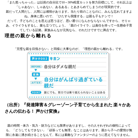
「また怒っちゃった」は以前の自分比で10～30%程度カットを努力目標にして、それ以上は
「しゃあない、しゃあない、あるある」とあきらめてしまうのが現実的です。
親だって人間だし、人間には感情があります。当たり前のことなのに、みんな忘れてますよ
ね。身体に悪いので、「ひたすら我慢する」は親も子もナシで！
だって、子どものことを思えば思うほど、思い通りになんかならないんですから、そりゃ
あ、イライラもするし、腹も立つでしょう。「親のイライラ」は責任を持って一生懸命子育
てしている証拠。家族みんなが元気なら、それだけですでに満点です。
理想の親から離れる
「完璧な親を目指さない」と同様に大事なのが、「理想の親から離れる」です。
（出所）『発達障害＆グレーゾーン子育てから生まれた 楽々かあ
さんの伝わる！ 声かけ変換』
親の時間・体力・気力・財力などにも限界がありますし、その人それぞれの個性によって
も、「どうしてもできない」「頑張っても無理」なことはあります。親から子への愛情が無
限に永遠に湧き続けることなんて、私には素敵なファンタジーのように思えてなりません。