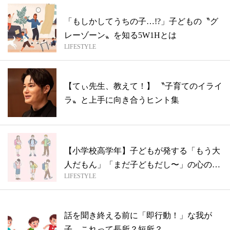
「もしかしてうちの子…!?」子どもの〝グ
レーゾーン〟を知る5W1Hとは
LIFESTYLE
【てぃ先生、教えて！】 〝子育てのイライ
ラ〟と上手に向き合うヒント集
【小学校高学年】子どもが発する「もう大
人だもん」「まだ子どもだし〜」の心の中
LIFESTYLE
は？
話を聞き終える前に「即行動！」な我が
子。これって長所？短所？