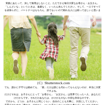
実践にあたって、決して無理はしないこと。ただでさえ毎日大変なお母さん・お父さん。
「しんどいな」というときは、遠慮なく、いったん休んでください。そして、一人ですべて
を頑張らずに、パートナーはもちろん、誰でもいいので頼れる人には頼ってほしいと思いま
す。
（C）Shutterstock.com
でも、誰かに子守りは頼めても、「親」だけは誰にも代わってもらえないのが、本当に大変
ですよね。
だけどそれは、お子さんにとって「お母さん」「お父さん」は世界でたった一人、あなただ
けだからです。それだけあなたは、かけがえのない大切な存在なのです。
ですから、どうか、お子さんと同じくらい、自分のことも大事に、大切にしてください。
子育てのための「声かけ」ですから、ついお子さんのことばかり考えてしまいがちですが、