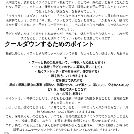
人間誰でも、疲れるとイライラします（私もです）。ましてや、親の思いどおりになんかな
らない子育て中。さらには、仕事やきょうだい育児、障害のある子の子育てなどをワンオペ
で担うしかない状況なら、なおさらでしょう。
「イライラしてはダメ」ではなくて、「そんなときはどうすればいいか」に目を向けるのが
現実的でしょう。まずは「今、私、イラッときているな」と自覚し、「かあちゃん、疲れて
るから寝てくるね」と、子どもに一言声かけして、その場をさらっと離れ、少々休むのがい
いでしょう。
子どもが追いかけてくるかもしれませんが、それでも、休むと言ったら休むべし。これが習
慣になると、子どもも次第に「そういうもの」と理解してくれます。
クールダウンするためのポイント
昼寝以外にも、イラッときた時にクールダウンできる、ちょっとした小技はいろいろありま
す。
・ フーッと長めに息を吐いて、一呼吸（ため息とも言う）
・ トイレ休憩（子どものかわいい写真を置いておく）
・ 軽くストレッチ（首や肩を回す、伸びをする）
・ 顔を洗う、ハミガキをする
・ 窓を開けて換気する
・ 単純で単調な動きの家事（皿洗い、洗濯たたみ、コゲ落とし、草むしり、空き缶つぶしな
ど）を、無心で淡々とこなす
・ 水・お茶を1杯飲む
ポイントは、一時的に少しだけ、子どもと心理的・物理的に距離を取ることと、感覚的な刺
激を自分に与えること。
いよいよ思い詰めてしまうと、「子育てしていると、一日中まったく気が休まらない」「片
時も休めない」なんて気がしてきますよね。
でも、深呼吸くらいのことなら、いつでも、自分の意志とタイミングでできる気がしません
か。冷静に見渡してみたら、お茶を1杯飲む時間くらい、見つかるはずです。
コロナ禍でいつも以上にお子さんと接する時間が長くなる夏休み。「声かけ変換」が毎日の
親子コミュニケーションを少しでもラクにするヒントになれば、うれしいです。