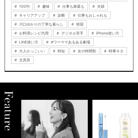
100均
趣味
仕事も家庭も
夫婦
キャリアアップ
診断
仕事もおしゃれも
川口ゆかりの丁寧な暮らし
韓国
お料理レシピ代用
デジタル苦手
iPhone使い方
LINE使い方
#ワーママあるある劇場
大人かっこいい
時短
女の時間割
時事ネタ
文房具