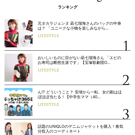
ランキング
元タカラジェンヌ 凪七瑠海さんのバッグの中身
は？ 「ユニークな小物を楽しみながら…
LIFESTYLE
おいしいものに目がない凪七瑠海さん 「エビの
お寿司は断然生派です」【宝塚歌劇団O…
LIFESTYLE
ん!? どういうこと？ 安堵から一転、女の勘はほ
ぼほぼ当たる！【中学生ママ（40…
LIFESTYLE
話題のUNIQLOのデニムジャケットを購入！春気
分投入のコーディネート