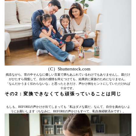
（C）Shutterstock.com
残念ながら、世の中そんなに優しい言葉で満ちあふれているわけでもありませんし、親だけ
がひたすら我慢して、自分の感情を抑えつけても、結果的に家族のためになりません。
「なんだかうまく伝わらないな」と思ったときだけ、声かけ例をヒントにしていただければ
十分です。
その2：変換できなくても頑張っていることは同じ
もしも、BEFOREの声かけが出てしまっても「私はダメな親だ」なんて、自分を責めないよ
うにお願いします（ちなみに、BEFOREの声かけもすべて、私自身経験済みです）。