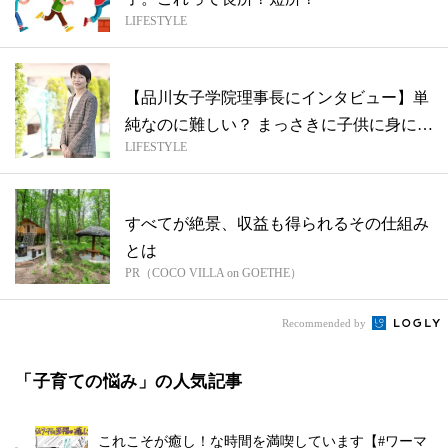
LIFESTYLE
【品川女子学院理事長にインタビュー】単
純なのに難しい？ まっさきに子供に身につ
LIFESTYLE
け...
すべてが絶景、収益も得られるその仕組み
とは
PR（COCO VILLA on GOETHE）
Recommended by
「子育ての悩み」の人気記事
これこそが癒し！な時間を満喫しています【#ワーマ