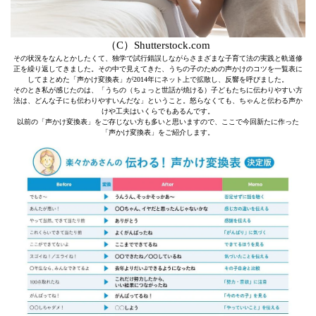
（C）Shutterstock.com
その状況をなんとかしたくて、独学で試行錯誤しながらさまざまな子育て法の実践と軌道修
正を繰り返してきました。その中で見えてきた、うちの子のための声かけのコツを一覧表に
してまとめた「声かけ変換表」が2014年にネット上で拡散し、反響を呼びました。
そのとき私が感じたのは、「うちの（ちょっと世話が焼ける）子どもたちに伝わりやすい方
法は、どんな子にも伝わりやすいんだな」ということ。怒らなくても、ちゃんと伝わる声か
けや工夫はいくらでもあるんです。
以前の「声かけ変換表」をご存じない方も多いと思いますので、ここで今回新たに作った
「声かけ変換表」をご紹介します。