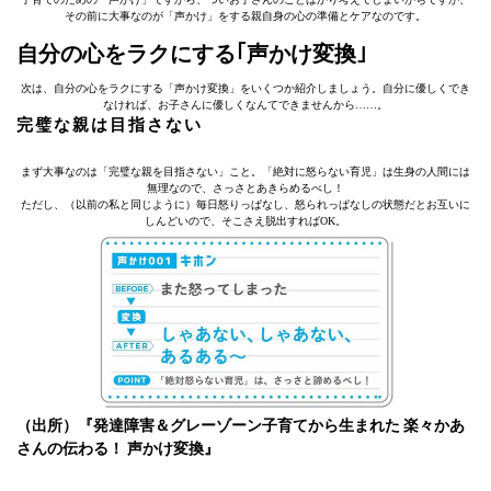
その前に大事なのが「声かけ」をする親自身の心の準備とケアなのです。
自分の心をラクにする｢声かけ変換｣
次は、自分の心をラクにする「声かけ変換」をいくつか紹介しましょう。自分に優しくでき
なければ、お子さんに優しくなんてできませんから……。
完璧な親は目指さない
まず大事なのは「完璧な親を目指さない」こと。「絶対に怒らない育児」は生身の人間には
無理なので、さっさとあきらめるべし！
ただし、（以前の私と同じように）毎日怒りっぱなし、怒られっぱなしの状態だとお互いに
しんどいので、そこさえ脱出すればOK。
（出所）『発達障害＆グレーゾーン子育てから生まれた 楽々かあ
さんの伝わる！ 声かけ変換』