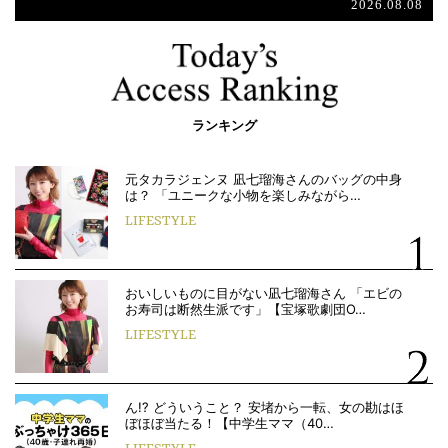
2026.08.08
ランキング
元タカラジェンヌ 凪七瑠海さんのバッグの中身
は？ 「ユニークな小物を楽しみながら…
LIFESTYLE
おいしいものに目がない凪七瑠海さん 「エビの
お寿司は断然生派です」【宝塚歌劇団O…
LIFESTYLE
ん!? どういうこと？ 安堵から一転、女の勘はほ
ぼほぼ当たる！【中学生ママ（40…