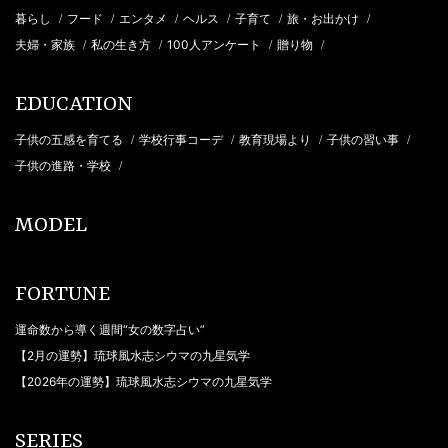
暮らし
フード
エンタメ
ヘルス
子育て
旅・お出かけ
/
/
/
/
/
/
夫婦・家族
私の生き方
100人アンケート
贈り物
/
/
/
/
EDUCATION
子供の五感を育てる
学校行事コーデ
教育現場より
子供の習い事
/
/
/
/
子供の進路・学校
/
MODEL
FORTUNE
運命数から導く週間“女の数字占い”
【2月の運勢】琉球風水志シウマの九星気学
【2026年の運勢】琉球風水志シウマの九星気学
SERIES