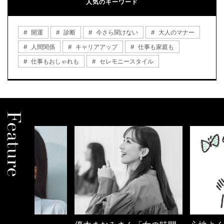
人気のキーワード
開運
診断
今さら聞けない
大人のマナー
人間関係
キャリアアップ
仕事も家庭も
仕事もおしゃれも
セレモニースタイル