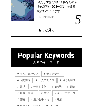
当たりすぎて怖い！あなたの今
週の運勢（2/23〜3/1）を数秘
術占いで占います
FORTUNE
もっと見る
人気のキーワード
今さら聞けない
大人のマナー
人間関係
大人の女子力
おうち時間
育児
仕事効率化
100均
趣味
仕事も家庭も
夫婦
キャリアアップ
診断
服のお手入れ
教育
仕事もおしゃれも
LINE使い方