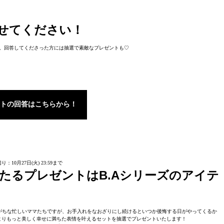
せてください！
。回答してくださった方には抽選で素敵なプレゼントも♡
トの回答はこちらから！
り：10月27日(火) 23:59まで
たるプレゼントはB.Aシリーズのアイテ
がちな忙しいママたちですが、お手入れをなおざりにし続けるといつか後悔する日がやってくるか
よりもっと美しく幸せに満ちた表情を叶えるセットを抽選でプレゼントいたします！