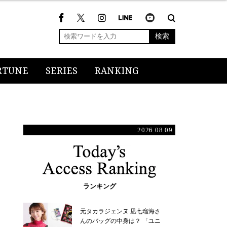
検索
RTUNE
SERIES
RANKING
2026.08.09
ランキング
元タカラジェンヌ 凪七瑠海さ
んのバッグの中身は？ 「ユニ