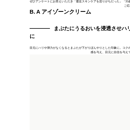
ぜひアンケートにお答えいただき「最近スキンケアを怠りがちだった」「35
ご応
B. A アイゾーンクリーム
まぶたにうるおいを浸透させハ
に
目元にハリや弾力がなくなるとまぶたが下がりぼんやりとした印象に。コク
感を与え、目元に自信を与えてくれ