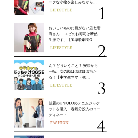
ークな小物を楽しみながら…
LIFESTYLE
おいしいものに目がない凪七瑠
海さん 「エビのお寿司は断然
生派です」【宝塚歌劇団O…
LIFESTYLE
ん!? どういうこと？ 安堵から
一転、女の勘はほぼほぼ当た
る！【中学生ママ（40…
LIFESTYLE
話題のUNIQLOのデニムジャケ
ットを購入！春気分投入のコー
ディネート
FASHION