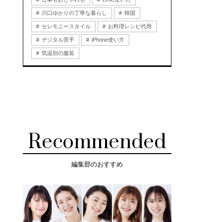
川口ゆかりの丁寧な暮らし
韓国
セレモニースタイル
お料理レシピ代用
デジタル苦手
iPhone使い方
気温別の服装
Recommended
編集部のおすすめ