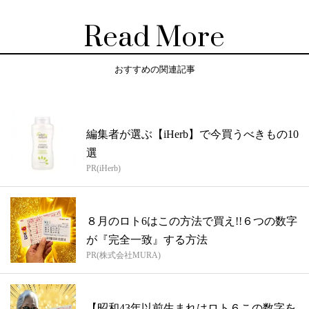
Read More
おすすめの関連記事
編集者が選ぶ【iHerb】で今買うべきもの10
選
PR(iHerb)
８月のロト6はこの方法で買え!!６つの数字
が『完全一致』する方法
PR(株式会社MURA)
【昭和43年以前生まれはロト６この数字を