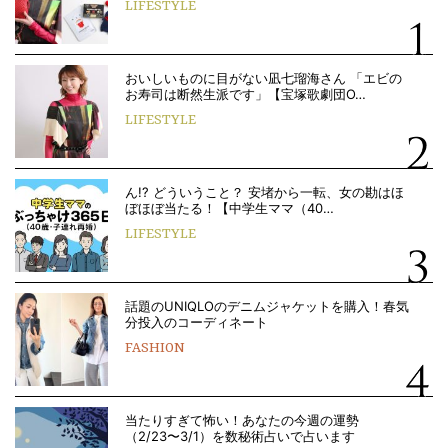
LIFESTYLE
おいしいものに目がない凪七瑠海さん 「エビの
お寿司は断然生派です」【宝塚歌劇団O…
LIFESTYLE
ん!? どういうこと？ 安堵から一転、女の勘はほ
ぼほぼ当たる！【中学生ママ（40…
LIFESTYLE
話題のUNIQLOのデニムジャケットを購入！春気
分投入のコーディネート
FASHION
当たりすぎて怖い！あなたの今週の運勢
（2/23〜3/1）を数秘術占いで占います