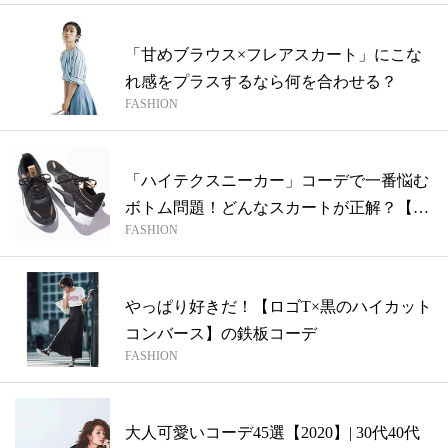
「甘めブラウス×フレアスカート」にこな
れ感をプラスするなら何を合わせる？
FASHION
「ハイテクスニーカー」コーデで一番悩む
ボトム問題！どんなスカートが正解？【ハ
FASHION
イテ...
やっぱり好きだ！【ロゴT×黒のハイカット
コンバース】の鉄板コーデ
FASHION
大人可愛いコーデ45選【2020】| 30代40代