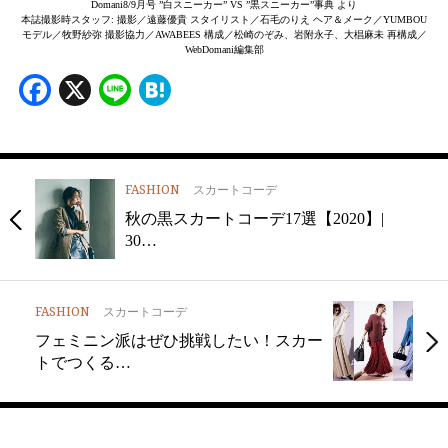
Domani8/9月号 ”白スニーカー” VS ”黒スニーカー”事典 より
本誌撮影時スタッフ: 撮影／遠藤優貴 スタイリスト／石毛のりえ ヘア＆メーク／YUMBOU
モデル／牧野紗弥 撮影協力／AWABEES 構成／松崎のぞみ、岩附永子、大椙麻未 再構成／
WebDomani編集部
Facebook
X
Line
Hatena
FASHION
スカートコーデ
秋の黒スカートコーデ17選【2020】|
30…
FASHION
スカートコーデ
フェミニン派はぜひ挑戦したい！スカー
トでつくる…