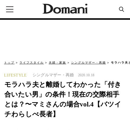
トップ
ライフスタイル
夫婦・家族
シングルマザー・再婚
モラハラ夫
シングルマザー・再婚
LIFESTYLE
2020.10.18
モラハラ夫と離婚してわかった「付き
合いたい男」の条件！現在の交際相手
とは？〜マミさんの場合vol.4【バツイ
チわらしべ長者】