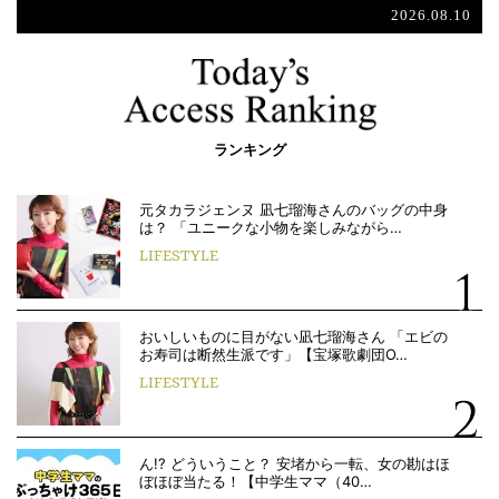
2026.08.10
ランキング
元タカラジェンヌ 凪七瑠海さんのバッグの中身
は？ 「ユニークな小物を楽しみながら…
LIFESTYLE
おいしいものに目がない凪七瑠海さん 「エビの
お寿司は断然生派です」【宝塚歌劇団O…
LIFESTYLE
ん!? どういうこと？ 安堵から一転、女の勘はほ
ぼほぼ当たる！【中学生ママ（40…