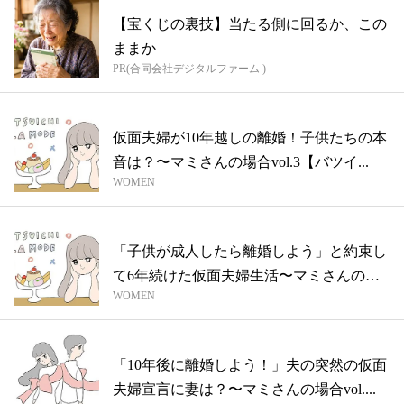
【宝くじの裏技】当たる側に回るか、この
ままか
PR(合同会社デジタルファーム )
仮面夫婦が10年越しの離婚！子供たちの本
音は？〜マミさんの場合vol.3【バツイ...
WOMEN
「子供が成人したら離婚しよう」と約束し
て6年続けた仮面夫婦生活〜マミさんの場
WOMEN
合v...
「10年後に離婚しよう！」夫の突然の仮面
夫婦宣言に妻は？〜マミさんの場合vol....