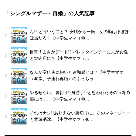
「シングルマザー・再婚」の人気記事
ん!? どういうこと？ 安堵から一転、女の勘はほぼほ
ぼ当たる！【中学生ママ（40…
目撃!! まさかデート!? バレンタインデーに夫が女性
と焼肉店に？【中学生ママ（…
なんか変!? 夫に抱いた違和感とは？【中学生ママ
（40歳、子連れ再婚）のぶっちゃ…
やるせない。裏切り!?身勝手!?と思われたその行為の
裏には…。【中学生ママ（40…
それはナシ!!ありえない裏切りに、あのマネージャー
も意気消沈。【中学生ママ（40…