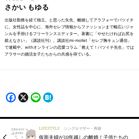
さかい もゆる
出版社勤務を経て独立。と思った矢先、離婚してアラフォーでバツイチ
に。女性誌を中心に、海外セレブ情報からファッションまで幅広いジャ
ンルを手掛けるフリーランスエディター。著書に「やせたければお尻を
鍛えなさい」（講談社刊）。講談社mi-mollet「セレブ胸キュン通信」
で連載中。withオンラインの恋愛コラム「教えて！バツイチ先生」では
アラサーの婚活女子たちからの共感を得ている。
Facebook
X
Line
Hatena
LIFESTYLE
シングルマザー・再婚
仮面夫婦が10年越しの離婚！子供たちの