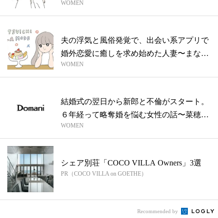
WOMEN
夫の浮気と風俗発覚で、出会い系アプリで
婚外恋愛に癒しを求め始めた人妻〜まなか
WOMEN
さん...
結婚式の翌日から新郎と不倫がスタート。
６年経って略奪婚を悩む女性の話〜菜穂さ
WOMEN
んの...
シェア別荘「COCO VILLA Owners」3選
PR（COCO VILLA on GOETHE）
Recommended by