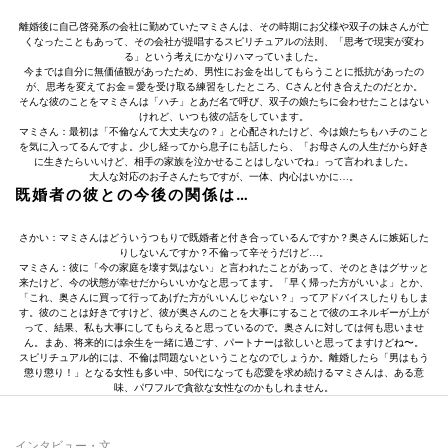
離婚後に自己啓発系の会社に勤めていたマミさんは、その時期にお父様や双子の妹さんが亡
くなったこともあって、その会社が提唱するスピリチュアルの法則、「思考で現実が変わ
る」という考えにかなりハマっていました。
今までは自分に無価値観があったため、男性にお金を出してもらうことに抵抗があったの
が、思考を変えてお金＝愛を受け取る練習をしたところ、Cさんと付き合えたのだとか。
そんな彼のことをマミさんは「ハチ」とあだ名で呼び、双子の娘たちに会わせたことはない
けれど、いつも彼の話をしています。
マミさん：最初は「不倫なんて大丈夫なの？」と心配されたけど、今は娘たちもハチのこと
を気に入ってるんですよ。少し経ってから息子にも話したら、「お母さんの人生だから好き
に生きたらいいけど、相手の家族を泣かせることはしないでね」って言われました。
大人な対応のお子さんたちですが、一体、内心はいかに…。
既婚者の彼との今後の関係は…
さかい：マミさんはどういうつもりで既婚者と付き合っているんですか？奥さんに嫉妬した
りしないんですか？不倫って辛そうだけど…。
マミさん：彼に「今の家庭を壊す気はない」と言われたことがあって、そのときはグサッと
来たけど、今の状態が幸せだからいいかなと思ってます。「早く帰った方がいいよ」とか、
「これ、奥さんに買って行ってあげた方がいいんじゃない？」ってアドバイスしたりもしま
す。彼のことは好きですけど、彼が奥さんのことを大事にすることで彼のエネルギーが上が
って、結果、私も大事にしてもらえると思っているので。奥さんに対しては何も思いませ
ん。まあ、将来的には余生を一緒に過ごす、パートナーは欲しいと思ってますけどね〜。
スピリチュアル的には、不倫は問題ないということなのでしょうか。離婚したら「男はもう
懲り懲り！」となる女性も多い中、50代になっても恋愛を求め続けるマミさんは、ある意
味、パワフルで貪欲な女性なのかもしれません。
インタビュー・文