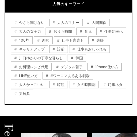
人気のキーワード
今さら聞けない
大人のマナー
人間関係
大人の女子力
おうち時間
育児
仕事効率化
100均
趣味
仕事も家庭も
夫婦
キャリアアップ
診断
仕事もおしゃれも
川口ゆかりの丁寧な暮らし
韓国
お料理レシピ代用
デジタル苦手
iPhone使い方
LINE使い方
#ワーママあるある劇場
大人かっこいい
時短
女の時間割
時事ネタ
文房具