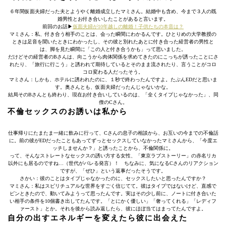
６年間仮面夫婦だった夫とようやく離婚成立したマミさん。結婚中も含め、今まで３人の既
婚男性とお付き合いしたことがあると言います。
前回のお話▶︎
仮面夫婦が10年越しの離婚！子供たちの本音は？
マミさん：私、付き合う相手のことは、会った瞬間にわかるんです。ひとりめの大学教授の
ときは足音を聞いたときにわかったし、その彼と別れたあとに付き合った経営者の男性と
は、脚を見た瞬間に「この人と付き合うかも」って思いました。
だけどその経営者のBさんは、向こうから肉体関係を求めてきたのにこっちが誘ったことにさ
れたり、「旅行に行こう」と誘われて期待しているとそのまま流されたり、言うことがコロ
コロ変わる人だったそう。
マミさん：しかも、ホテルに誘われたのに、１秒で終わったんですよ。たぶんEDだと思いま
す。奥さんとも、仮面夫婦だったんじゃないかな。
結局そのBさんとも終わり、現在お付き合いしているのは、「全くタイプじゃなかった」、同
僚のCさん。
不倫セックスのお誘いは私から
仕事帰りにたまたま一緒に飲みに行って、Cさんの息子の相談から、お互いの今までの不倫話
に。前の彼がEDだったこともあってずっとセックスしていなかったマミさんから、「今度エ
ッチしませんか？」と誘ったことから、不倫関係に。
って、そんなストレートなセックスの誘い方する女性、「東京ラブストーリー」の赤名リカ
以外にも居るのですね…（世代がバレる発言）！ ちなみに、気になるCさんのリアクション
ですが、「ぜひ」という返事だったそうです。
さかい：彼のことはタイプじゃなかったのに、セックスしたいと思ったんですか？
マミさん：私はスピリチュアルな世界をすごく信じてて。彼はタイプではないけど、直感で
ピンときたので、動いてみようって思ったんです。実はその少し前に、ノートに付き合いた
い相手の条件を10個書き出してたんです。「とにかく優しい」「奢ってくれる」「レディフ
ァースト」とか。それを後から読み返したら、彼にほぼ当てはまってたんですよ。
自分の出すエネルギーを変えたら彼に出会えた