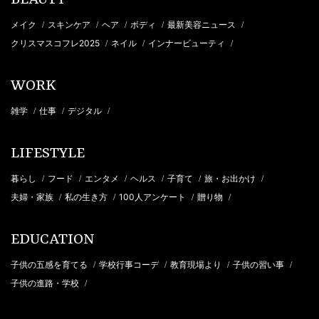
BEAUTY
メイク
スキンケア
ヘア
ボディ
最新美容ニュース
/
/
/
/
/
クリスマスコフレ2025
ネイル
インナービューティ
/
/
/
WORK
雑学
仕事
デジタル
/
/
/
LIFESTYLE
暮らし
フード
エンタメ
ヘルス
子育て
旅・お出かけ
/
/
/
/
/
/
夫婦・家族
私の生き方
100人アンケート
贈り物
/
/
/
/
EDUCATION
子供の五感を育てる
学校行事コーデ
教育現場より
子供の習い事
/
/
/
/
子供の進路・学校
/