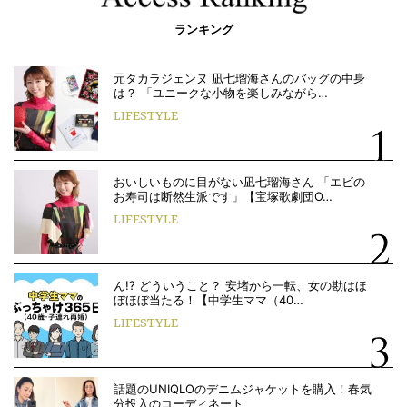
ランキング
元タカラジェンヌ 凪七瑠海さんのバッグの中身
は？ 「ユニークな小物を楽しみながら…
LIFESTYLE
おいしいものに目がない凪七瑠海さん 「エビの
お寿司は断然生派です」【宝塚歌劇団O…
LIFESTYLE
ん!? どういうこと？ 安堵から一転、女の勘はほ
ぼほぼ当たる！【中学生ママ（40…
LIFESTYLE
話題のUNIQLOのデニムジャケットを購入！春気
分投入のコーディネート