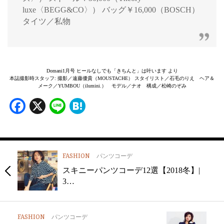
luxe〈BEGG&CO〉） バッグ￥16,000（BOSCH）
タイツ／私物
Domani1月号 ヒールなしでも「きちんと」は叶います より
本誌撮影時スタッフ: 撮影／遠藤優貴（MOUSTACHE） スタイリスト／石毛のりえ ヘア＆
メーク／YUMBOU（ilumini.） モデル／ナオ 構成／松崎のぞみ
Facebook
X
Line
Hatena
FASHION
パンツコーデ
スキニーパンツコーデ12選【2018冬】|
3…
FASHION
パンツコーデ