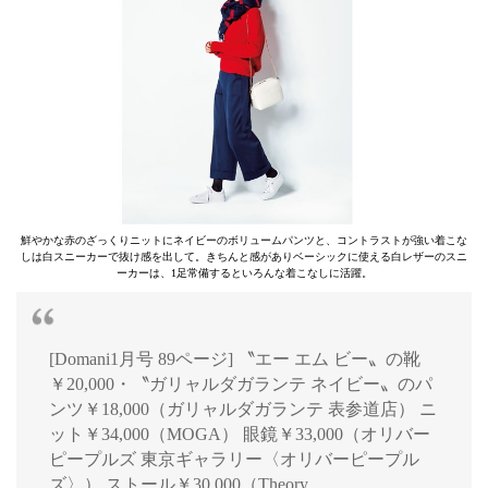
鮮やかな赤のざっくりニットにネイビーのボリュームパンツと、コントラストが強い着こな
しは白スニーカーで抜け感を出して。きちんと感がありベーシックに使える白レザーのスニ
ーカーは、1足常備するといろんな着こなしに活躍。
[Domani1月号 89ページ] 〝エー エム ビー〟の靴
￥20,000・〝ガリャルダガランテ ネイビー〟のパ
ンツ￥18,000（ガリャルダガランテ 表参道店） ニ
ット￥34,000（MOGA） 眼鏡￥33,000（オリバー
ピープルズ 東京ギャラリー〈オリバーピープル
ズ〉） ストール￥30,000（Theory