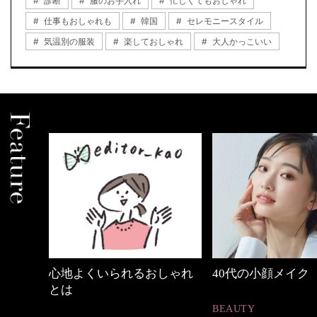
診断
服のお手入れ
忙しくてもおしゃれ
仕事もおしゃれも
韓国
セレモニースタイル
気温別の服装
楽しておしゃれ
大人かっこいい
中身
心地よくいられるおしゃれ
40代の小顔メイク
とは
BEAUTY