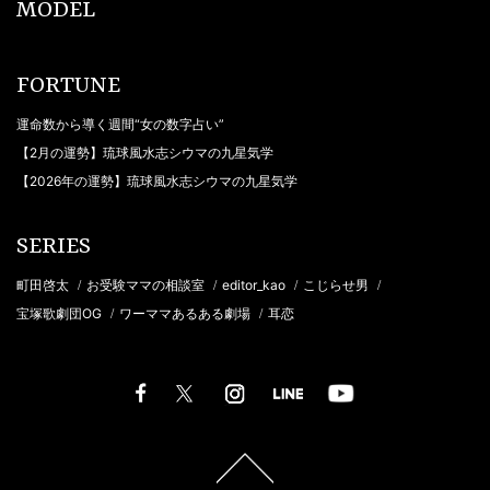
MODEL
FORTUNE
運命数から導く週間“女の数字占い”
【2月の運勢】琉球風水志シウマの九星気学
【2026年の運勢】琉球風水志シウマの九星気学
SERIES
町田啓太
お受験ママの相談室
editor_kao
こじらせ男
/
/
/
/
宝塚歌劇団OG
ワーママあるある劇場
耳恋
/
/