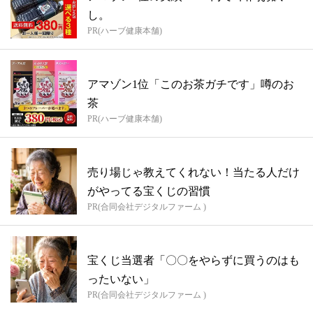
し。
PR(ハーブ健康本舗)
アマゾン1位「このお茶ガチです」噂のお
茶
PR(ハーブ健康本舗)
売り場じゃ教えてくれない！当たる人だけ
がやってる宝くじの習慣
PR(合同会社デジタルファーム )
宝くじ当選者「〇〇をやらずに買うのはも
ったいない」
PR(合同会社デジタルファーム )