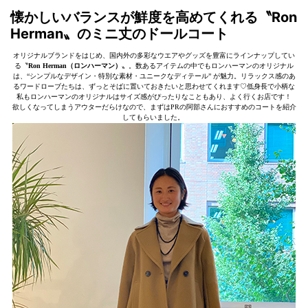
懐かしいバランスが鮮度を高めてくれる
〝Ron
Herman〟
のミニ丈のドールコート
オリジナルブランドをはじめ、国内外の多彩なウエアやグッズを豊富にラインナップしてい
る〝
Ron Herman（ロンハーマン）
〟。数あるアイテムの中でもロンハーマンのオリジナル
は、“シンプルなデザイン・特別な素材・ユニークなディテール” が魅力。リラックス感のあ
るワードローブたちは、ずっとそばに置いておきたいと思わせてくれます♡低身長で小柄な
私もロンハーマンのオリジナルはサイズ感がぴったりなこともあり、よく行くお店です！
欲しくなってしまうアウターだらけなので、まずはPRの阿部さんにおすすめのコートを紹介
してもらいました。