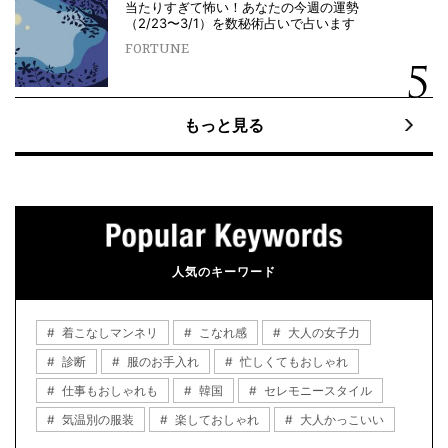
当たりすぎて怖い！あなたの今週の運勢
（2/23〜3/1）を数秘術占いで占います
FORTUNE
もっと見る
人気のキーワード
着こなしマンネリ
こなれ感
大人の女子力
診断
服のお手入れ
忙しくてもおしゃれ
仕事もおしゃれも
韓国
セレモニースタイル
気温別の服装
楽しておしゃれ
大人かっこいい