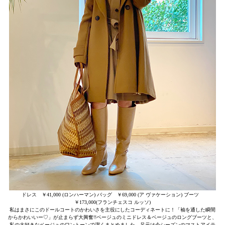
ドレス ￥41,000 (ロンハーマン) バッグ ￥69,000 (ア ヴァケーション) ブーツ
￥173,000(フランチェスコ ルッソ)
私はまさにこのドールコートのかわいさを主役にしたコーディネートに！「袖を通した瞬間
からかわいいー♡」が止まらず大興奮!!ベージュのミニドレス＆ベージュのロングブーツと、
私の大好きなベージュのワントーンで潔くまとめました。足元は今シーズンのマストアイテ