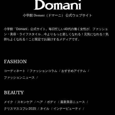
小学館 Domani（ドマーニ） 公式ウェブサイト
小学館「Domani」公式サイト。毎日忙しい40代の働く女性が、ファッショ
ン・美容・ライフスタイル…今よりもっと楽しくなれる！元気になれる！気
持ちよくなれる！こと限定でお届けするメディアです。
FASHION
コーディネート
ファッションコラム
おすすめアイテム
/
/
/
ファッションニュース
/
BEAUTY
メイク
スキンケア
ヘア
ボディ
最新美容ニュース
/
/
/
/
/
クリスマスコフレ2025
ネイル
インナービューティ
/
/
/