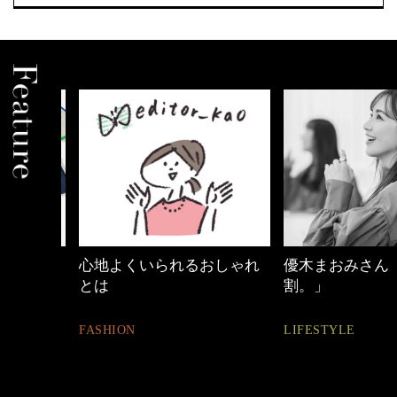
中身
心地よくいられるおしゃれ
優木まおみさん「
とは
割。」
FASHION
LIFESTYLE