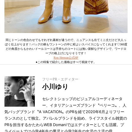
同じトーンの色合わせでもそれぞれ素材が違うので、ニュアンスも出てミニ丈だけど大人っ
ぽく仕上がります！バッグの柄もワントーンの中に程よいスパイスになってくれます♡360度
どの角度からもかわいドールコートは手持ちのコートには無い新鮮なデザインで、ワードロ
ーブの格上げになりそうです！
Ron Herman公式HP
●この特集で紹介した価格はすべて税抜です。
フリーPR・エディター
小川ゆり
セレクトショップのビジュアルコーディネータ
ー、イタリアシューズブランド〝ペリーコ〟、人
気バッグブランド〝A VACATION〟のPRを経て2020年6月よりフリー
ランスのとして独立。アパレルブランドを始め、ライフスタイル雑貨の
PRを担当するかたわらWEB Domaniではエディターとしても活躍。プ
ライベートでは小学4年生の男児と小学2年生の女児の２児の母。