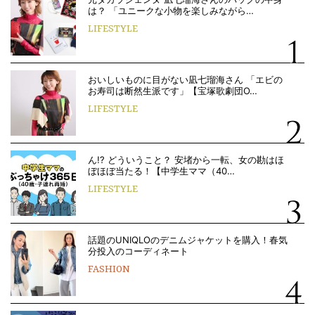
は？ 「ユニークな小物を楽しみながら…
LIFESTYLE
おいしいものに目がない凪七瑠海さん 「エビの
お寿司は断然生派です」【宝塚歌劇団O…
LIFESTYLE
ん!? どういうこと？ 安堵から一転、女の勘はほ
ぼほぼ当たる！【中学生ママ（40…
LIFESTYLE
話題のUNIQLOのデニムジャケットを購入！春気
分投入のコーディネート
FASHION