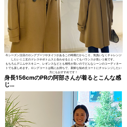
今シーズン注目のロングブーツやタイツがあるこの時期だからこそ、気負いなくチャレンジ
したいミニ丈のドレスやボトムスと合わせるととってもバランスが良い１枚です。
もちろんデニムやスキニー、レギンスなどとも相性が良いのでどんなシーンのコーディネー
トでも楽しめます。ロングコートは既にお持ちで、新鮮な短め丈コートにチャレンジしたい
方にもおすすめです！
身長156cmのPRの阿部
さんが着るとこんな感
じ…