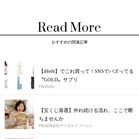
Read More
おすすめの関連記事
【iHerb】でこれ買って！SNSでバズってる
〝GOLD〟サプリ
PR(iHerb)
【宝くじ落選】外れ続ける流れ、ここで断
ちませんか
PR(合同会社デジタルファーム )