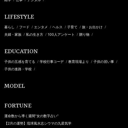
LIFESTYLE
暮らし
フード
エンタメ
ヘルス
子育て
旅・お出かけ
/
/
/
/
/
/
夫婦・家族
私の生き方
100人アンケート
贈り物
/
/
/
/
EDUCATION
子供の五感を育てる
学校行事コーデ
教育現場より
子供の習い事
/
/
/
/
子供の進路・学校
/
MODEL
FORTUNE
運命数から導く週間“女の数字占い”
【2月の運勢】琉球風水志シウマの九星気学