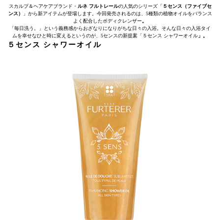
スカルプ＆ヘアケアブランド・
ルネ フルトレール
の人気のシリーズ「
５センス（ファイブセ
ンス）
」から新アイテムが登場します。今回発売されるのは、5種類の植物オイルをバランス
よく配合したボディクレンザー
。
「毎日洗う。」という義務感からおざなりになりがちな日々の入浴。そんな日々の入浴タイ
ムを幸せなひと時に変えるというのが、5センスの新提案「５センス シャワーオイル
」。
５センス シャワーオイル