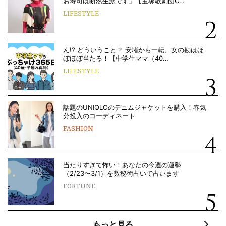
お寿司は断然生派です」【宝塚歌劇団O…
LIFESTYLE
ん!? どういうこと？ 安堵から一転、女の勘はほ
ぼほぼ当たる！【中学生ママ（40…
LIFESTYLE
話題のUNIQLOのデニムジャケットを購入！春気
分投入のコーディネート
FASHION
当たりすぎて怖い！あなたの今週の運勢
（2/23〜3/1）を数秘術占いで占います
FORTUNE
もっと見る