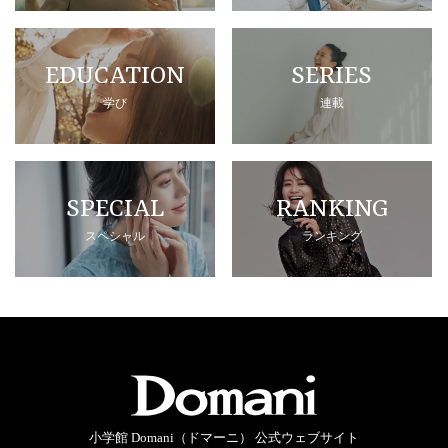
EDUCATION
SERIES
学び
連載
SPECIAL
RANKING
スペシャル
ランキング
小学館 Domani（ドマーニ） 公式ウェブサイト