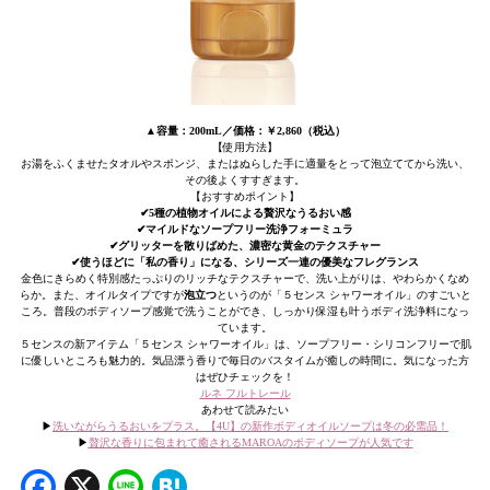
▲容量：200mL／価格：￥2,860（税込）
【使用方法】
お湯をふくませたタオルやスポンジ、またはぬらした手に適量をとって泡立ててから洗い、
その後よくすすぎます。
【おすすめポイント】
✔︎5種の植物オイルによる贅沢なうるおい感
✔︎マイルドなソープフリー洗浄フォーミュラ
✔︎グリッターを散りばめた、濃密な黄金のテクスチャー
✔︎使うほどに「私の香り」になる、シリーズ一連の優美なフレグランス
金色にきらめく特別感たっぷりのリッチなテクスチャーで、洗い上がりは、やわらかくなめ
らか。また、オイルタイプですが
泡立つ
というのが「５センス シャワーオイル」のすごいと
ころ。普段のボディソープ感覚で洗うことができ、しっかり保湿も叶うボディ洗浄料になっ
ています。
５センスの新アイテム「５センス シャワーオイル」は、ソープフリー・シリコンフリーで肌
に優しいところも魅力的。気品漂う香りで毎日のバスタイムが癒しの時間に。気になった方
はぜひチェックを！
ルネ フルトレール
あわせて読みたい
▶︎
洗いながらうるおいをプラス。【4U】の新作ボディオイルソープは冬の必需品！
▶︎
贅沢な香りに包まれて癒されるMAROAのボディソープが人気です
Facebook
X
Line
Hatena