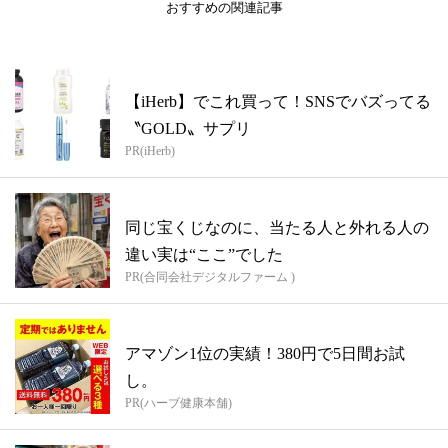
おすすめの関連記事
【iHerb】でこれ買って！SNSでバズってる
〝GOLD〟サプリ
PR(iHerb)
同じ宝くじなのに、当たる人と外れる人の
違い実は“ここ”でした
PR(合同会社デジタルファーム )
アマゾン1位の実績！380円で5日間お試
し。
PR(ハーブ健康本舗)