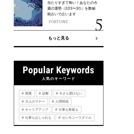
当たりすぎて怖い！あなたの今
週の運勢（2/23〜3/1）を数秘
術占いで占います
FORTUNE
もっと見る
人気のキーワード
開運
診断
今さら聞けない
大人のマナー
人間関係
キャリアアップ
仕事も家庭も
仕事もおしゃれも
セレモニースタイル