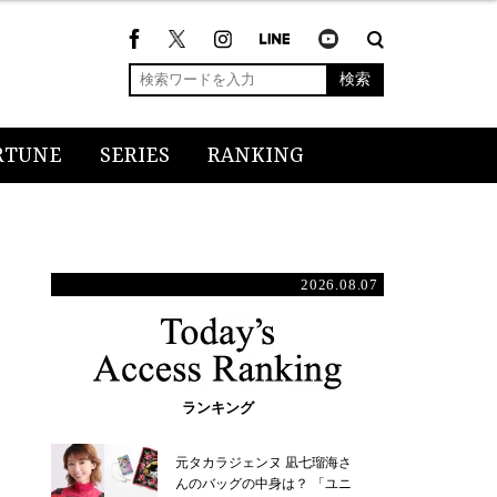
検索
RTUNE
SERIES
RANKING
2026.08.07
ランキング
元タカラジェンヌ 凪七瑠海さ
んのバッグの中身は？ 「ユニ