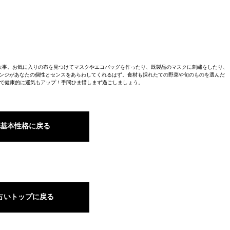
大事。お気に入りの布を見つけてマスクやエコバッグを作ったり、既製品のマスクに刺繍をしたり、
レンジがあなたの個性とセンスをあらわしてくれるはず。食材も採れたての野菜や旬のものを選んだ
で健康的に運気もアップ！手間ひま惜しまず過ごしましょう。
基本性格に戻る
占いトップに戻る