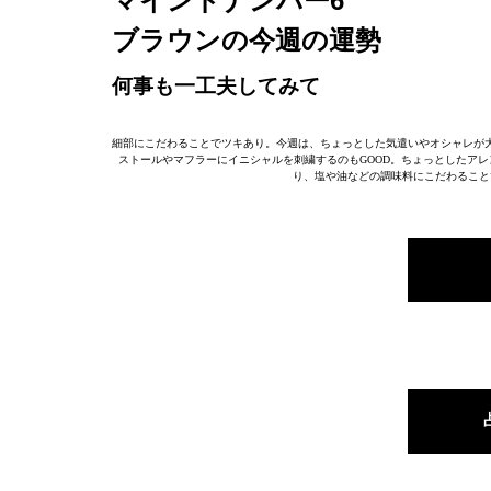
マインドナンバー6
ブラウンの今週の運勢
何事も一工夫してみて
細部にこだわることでツキあり。今週は、ちょっとした気遣いやオシャレが
ストールやマフラーにイニシャルを刺繍するのもGOOD。ちょっとしたア
り、塩や油などの調味料にこだわること