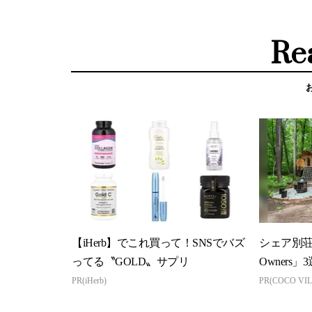
Re
【iHerb】でこれ買って！SNSでバズ
シェア別荘「
ってる〝GOLD〟サプリ
Owners」3
PR(iHerb)
PR(COCO VIL