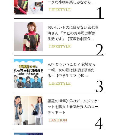
ークな小物を楽しみながら…
LIFESTYLE
おいしいものに目がない凪七瑠
海さん 「エビのお寿司は断然
生派です」【宝塚歌劇団O…
LIFESTYLE
ん!? どういうこと？ 安堵から
一転、女の勘はほぼほぼ当た
る！【中学生ママ（40…
LIFESTYLE
話題のUNIQLOのデニムジャケ
ットを購入！春気分投入のコー
ディネート
FASHION