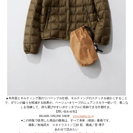
▲布帛面とキルティング面のリバーシブル仕様。キルティングのステッチを細かくすること
で、ダウンの偏りを軽減する効果が。ベージュ×オリーブのニュアンスカラー使いで、着こな
しを洗練して。持ち運びやすいポケッタブルに収納できる巾着付き。
【問い合わせ先】
BEAMS ONLINE SHOP
www.beams.co.jp
●この特集で使用した商品の価格は、すべて本体（税抜）価格です。
撮影／魚地武大 スタイリスト／三好 彩 構成／菅 博子
あわせて読みたい