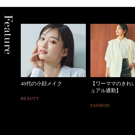
40代の小顔メイク
【ワーママのきれいめカジ
ュアル通勤】
BEAUTY
FASHION