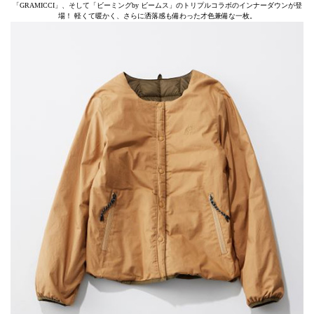
「GRAMICCI」、そして「ビーミングby ビームス」のトリプルコラボのインナーダウンが登
場！ 軽くて暖かく、さらに洒落感も備わった才色兼備な一枚。