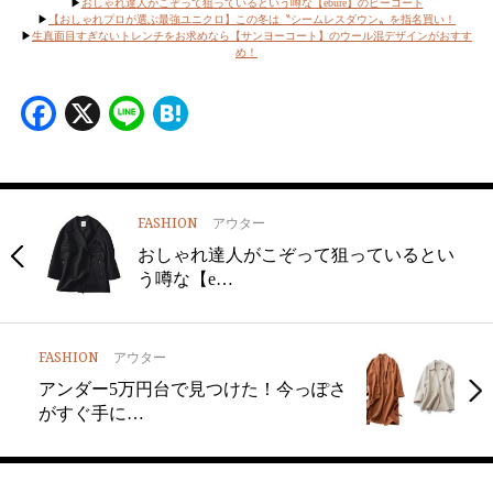
▶︎
おしゃれ達人がこぞって狙っているという噂な【ebure】のピーコート
▶︎
【おしゃれプロが選ぶ最強ユニクロ】この冬は〝シームレスダウン〟を指名買い！
▶︎
生真面目すぎないトレンチをお求めなら【サンヨーコート】のウール混デザインがおすす
め！
Facebook
X
Line
Hatena
FASHION
アウター
おしゃれ達人がこぞって狙っているとい
う噂な【e…
FASHION
アウター
アンダー5万円台で見つけた！今っぽさ
がすぐ手に…