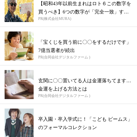
【昭和43年以前生まれはロト６この数字を
買うべき】6つの数字が「完全一致」する
PR(株式会社MURA)
方...
「宝くじを買う前に〇〇をするだけです」
7億当選者が続出
PR(合同会社デジタルファーム )
玄関に〇〇置いてる人は金運落ちてます…
金運を上げる方法とは
PR(合同会社デジタルファーム )
卒入園・卒入学式に！「こども ビームス」
のフォーマルコレクション