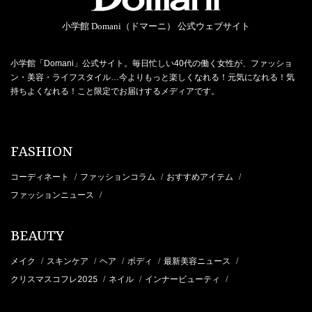
小学館 Domani（ドマーニ） 公式ウェブサイト
小学館「Domani」公式サイト。毎日忙しい40代の働く女性が、ファッショ
ン・美容・ライフスタイル…今よりもっと楽しくなれる！元気になれる！気
持ちよくなれる！こと限定でお届けするメディアです。
FASHION
コーディネート
ファッションコラム
おすすめアイテム
/
/
/
ファッションニュース
/
BEAUTY
メイク
スキンケア
ヘア
ボディ
最新美容ニュース
/
/
/
/
/
クリスマスコフレ2025
ネイル
インナービューティ
/
/
/