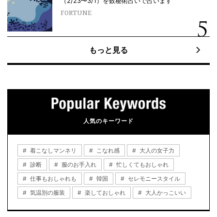
（2/23〜3/1）を数秘術占いで占います
FORTUNE
もっと見る
人気のキーワード
着こなしマンネリ
こなれ感
大人の女子力
診断
服のお手入れ
忙しくてもおしゃれ
仕事もおしゃれも
韓国
セレモニースタイル
気温別の服装
楽しておしゃれ
大人かっこいい