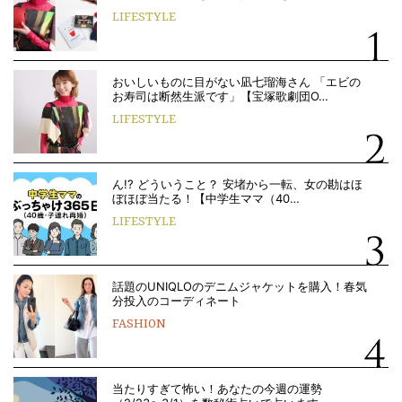
LIFESTYLE
おいしいものに目がない凪七瑠海さん 「エビの
お寿司は断然生派です」【宝塚歌劇団O…
LIFESTYLE
ん!? どういうこと？ 安堵から一転、女の勘はほ
ぼほぼ当たる！【中学生ママ（40…
LIFESTYLE
話題のUNIQLOのデニムジャケットを購入！春気
分投入のコーディネート
FASHION
当たりすぎて怖い！あなたの今週の運勢