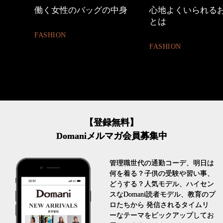
中身
心地よくいられるおしゃれ
優木まおみさん「
とは
割。」
FASHION
LIFESTYLE
【登録無料】
Domaniメルマガ会員募集中
管理職世代の通勤コーデ、明日は
何を着る？子供の受験や習い事、
どうする？人気モデル、ハイセン
スなDomani読者モデル、教育のプ
ロたちから 発信されるタイムリ
ーなテーマをピックアップしてお