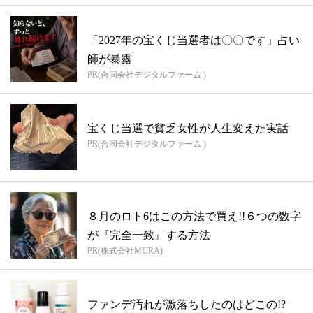
「2027年の宝くじ当選者は〇〇です」占い
師が暴露
PR(合同会社デジタルファーム )
宝くじ当選で貧乏女性が人生変えた実話
PR(合同会社デジタルファーム )
８月のロト6はこの方法で買え!!６つの数字
が『完全一致』する方法
PR(株式会社MURA)
ファンデ汚れが激落ちしたのはどこの!?