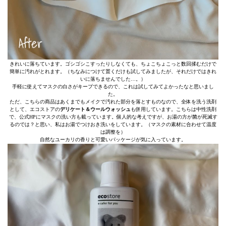
きれいに落ちています。ゴシゴシこすったりしなくても、ちょこちょこっと数回揉むだけで
簡単に汚れがとれます。（ちなみにつけて置くだけも試してみましたが、それだけではきれ
いに落ちませんでした…。）
手軽に使えてマスクの白さがキープできるので、これは試してみてよかったなと思いまし
た。
ただ、こちらの商品はあくまでもメイクで汚れた部分を落とすものなので、全体を洗う洗剤
として、エコストアの
デリケート＆ウールウォッシュ
も併用しています。こちらは中性洗剤
で、公式HPにマスクの洗い方も載っています。個人的な考えですが、お湯の方が菌が死滅す
るのでは？と思い、私はお湯でつけおき洗いをしています。（マスクの素材に合わせて温度
は調整を）
自然なユーカリの香りと可愛いパッケージが気に入っています。