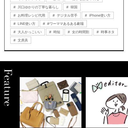
川口ゆかりの丁寧な暮らし
韓国
お料理レシピ代用
デジタル苦手
iPhone使い方
LINE使い方
#ワーママあるある劇場
大人かっこいい
時短
女の時間割
時事ネタ
文房具