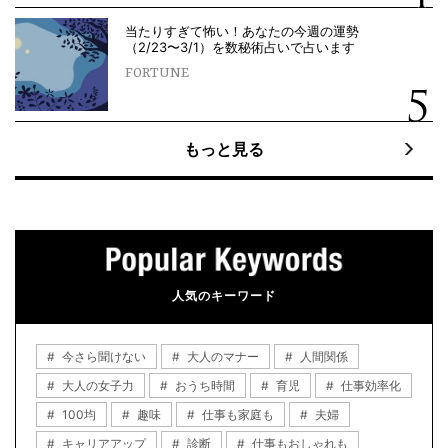
当たりすぎて怖い！あなたの今週の運勢
（2/23〜3/1）を数秘術占いで占います
FORTUNE
もっと見る
人気のキーワード
今さら聞けない
大人のマナー
人間関係
大人の女子力
おうち時間
育児
仕事効率化
100均
趣味
仕事も家庭も
夫婦
キャリアアップ
診断
仕事もおしゃれも