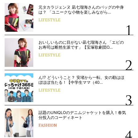
元タカラジェンヌ 凪七瑠海さんのバッグの中身
は？ 「ユニークな小物を楽しみながら…
LIFESTYLE
おいしいものに目がない凪七瑠海さん 「エビの
お寿司は断然生派です」【宝塚歌劇団O…
LIFESTYLE
ん!? どういうこと？ 安堵から一転、女の勘はほ
ぼほぼ当たる！【中学生ママ（40…
LIFESTYLE
話題のUNIQLOのデニムジャケットを購入！春気
分投入のコーディネート
FASHION