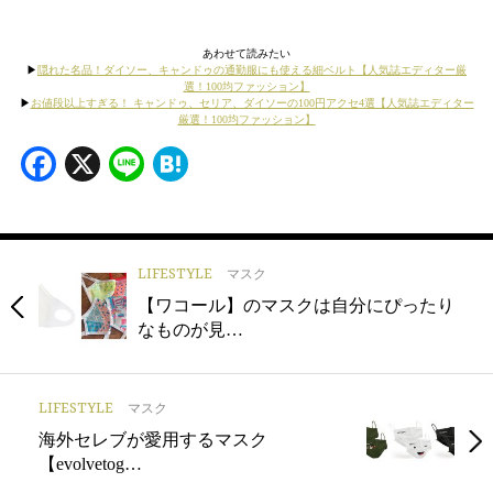
あわせて読みたい
▶︎
隠れた名品！ダイソー、キャンドゥの通勤服にも使える細ベルト【人気誌エディター厳
選！100均ファッション】
▶︎
お値段以上すぎる！ キャンドゥ、セリア、ダイソーの100円アクセ4選【人気誌エディター
厳選！100均ファッション】
Facebook
X
Line
Hatena
LIFESTYLE
マスク
【ワコール】のマスクは自分にぴったり
なものが見…
LIFESTYLE
マスク
海外セレブが愛用するマスク
【evolvetog…