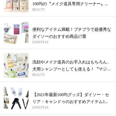
100均の〝メイク道具専用クリーナー〟...
BEAUTY
便利なアイテム満載！プチプラで超優秀な
ダイソーのおすすめ商品17選
LIFESTYLE
洗顔やメイク道具のお手入れはもちろん、
犬用シャンプーとしても使える！〝マジッ
BEAUTY
クソ...
【2021年最新100均グッズ】ダイソー・セ
リア・キャンドゥのおすすめアイテム1...
LIFESTYLE