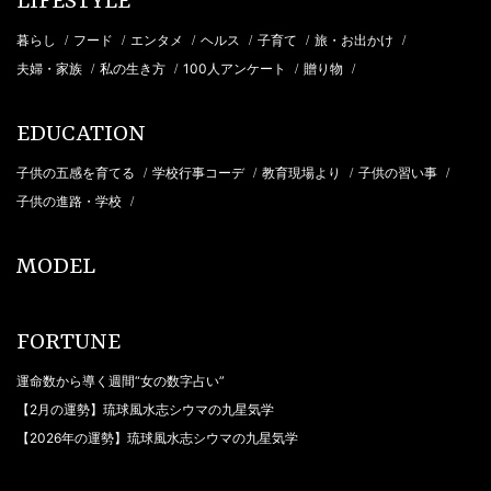
LIFESTYLE
暮らし
フード
エンタメ
ヘルス
子育て
旅・お出かけ
/
/
/
/
/
/
夫婦・家族
私の生き方
100人アンケート
贈り物
/
/
/
/
EDUCATION
子供の五感を育てる
学校行事コーデ
教育現場より
子供の習い事
/
/
/
/
子供の進路・学校
/
MODEL
FORTUNE
運命数から導く週間“女の数字占い”
【2月の運勢】琉球風水志シウマの九星気学
【2026年の運勢】琉球風水志シウマの九星気学