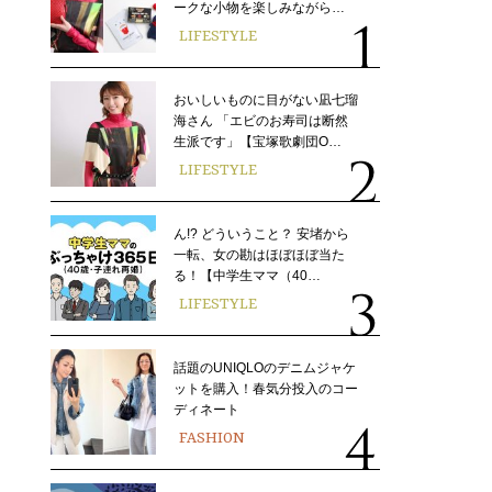
ークな小物を楽しみながら…
LIFESTYLE
おいしいものに目がない凪七瑠
海さん 「エビのお寿司は断然
生派です」【宝塚歌劇団O…
LIFESTYLE
ん!? どういうこと？ 安堵から
一転、女の勘はほぼほぼ当た
る！【中学生ママ（40…
LIFESTYLE
話題のUNIQLOのデニムジャケ
ットを購入！春気分投入のコー
ディネート
FASHION