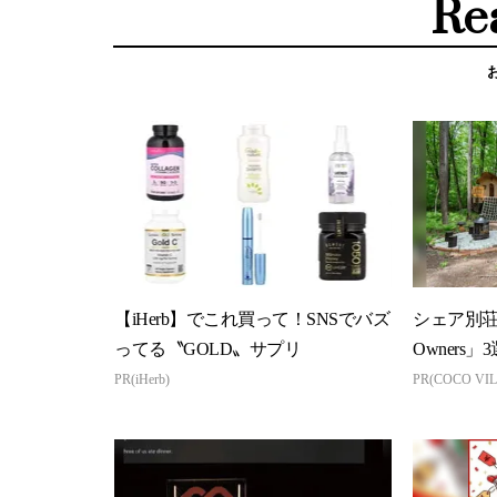
Re
【iHerb】でこれ買って！SNSでバズ
シェア別荘「
ってる〝GOLD〟サプリ
Owners」3
PR(iHerb)
PR(COCO VIL