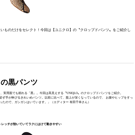
たいものだけをセレクト！今回は【ユニクロ】の〝クロップドパンツ〟をご紹介し
ロの黒パンツ
、実用面でも頼れる「黒」。今回は高見えする〝UNIQLO〟のクロップドパンツをご紹介。
ず手が伸びるきれいめパンツ。以前に比べて、股上が深くなっているので、 お腹やヒップをすっ
なったので、ガシガシはいています。」（エディター 有田千幸さん）
トレッチが効いていてラクにはけて動きやすい