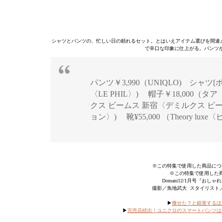
シャツとパンツの、忙しい日の頼れるセット。とはいえアイテム選びを間違える
で辛口な印象に仕上がる。パンツ
パンツ￥3,990（UNIQLO) シャツ[ホ
〈LE PHIL〉) 帽子￥18,000（
クス ビームス 新宿〈デミルクス ビ
ョン〉) 靴¥55,000 （Theory luxe
※この特集で使用した商品につ
※この特集で使用した
Domani12/1月号『
撮影／魚地武大 スタイリスト／難
▶︎
痩せた？と錯覚するほ
▶︎
完売店続出！ユニクロのスマートパンツは