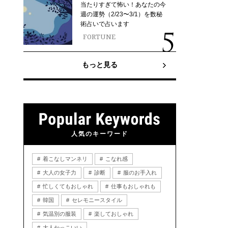
当たりすぎて怖い！あなたの今
週の運勢（2/23〜3/1）を数秘
術占いで占います
FORTUNE
もっと見る
人気のキーワード
着こなしマンネリ
こなれ感
大人の女子力
診断
服のお手入れ
忙しくてもおしゃれ
仕事もおしゃれも
韓国
セレモニースタイル
気温別の服装
楽しておしゃれ
大人かっこいい