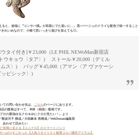
と、途端に〝コンサバ感〟が前面にでた装いに…。黒×ベージュのドライな配色で統一すること
がきれいめなので、小物で思いっきり遊びを加えても◎。
゙ウタイ付き]￥23,000（LE PHIL NEWoMan新宿店
タア トウキョウ〈タア〉) ストール￥20,000（デミル
ームス〉) バッグ￥45,000（アマン〈ア ヴァケーシ
〈ピッピシック〉)
いての問い合わせ先は、
こちら
のページにあります。
商品の価格はすべて、本体（税抜）価格です。
おしゃれプロの最強ゆるクロ＆ゆにクロが見たい！』より
波洋子 構成／大椙麻未 再構成／WebDomani編集部
あわせて読みたい
ど美脚に見える【ユニクロ】のスマートパンツ
やっぱりすごかった【人気スタイリスト厳選コスパ優良アイテム】