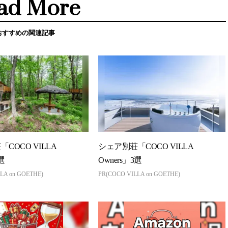
ad More
おすすめの関連記事
COCO VILLA
シェア別荘「COCO VILLA
選
Owners」3選
LA on GOETHE)
PR(COCO VILLA on GOETHE)