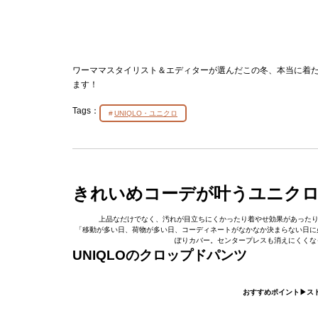
ワーママスタイリスト＆エディターが選んだこの冬、本当に着
ます！
Tags：
UNIQLO・ユニクロ
きれいめコーデが叶うユニク
上品なだけでなく、汚れが目立ちにくかったり着やせ効果があったり
「移動が多い日、荷物が多い日、コーディネートがなかなか決まらない日に必
ぽりカバー。センタープレスも消えにくく
UNIQLOのクロップドパンツ
おすすめポイント▶︎ス