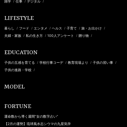
雑学
仕事
デジタル
/
/
/
LIFESTYLE
暮らし
フード
エンタメ
ヘルス
子育て
旅・お出かけ
/
/
/
/
/
/
夫婦・家族
私の生き方
100人アンケート
贈り物
/
/
/
/
EDUCATION
子供の五感を育てる
学校行事コーデ
教育現場より
子供の習い事
/
/
/
/
子供の進路・学校
/
MODEL
FORTUNE
運命数から導く週間“女の数字占い”
【2月の運勢】琉球風水志シウマの九星気学