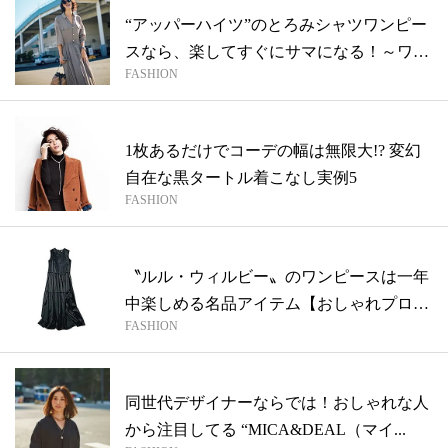
“アッパーハイツ”のとろみシャツワンピー
スなら、楽してすぐにサマになる！～ワー
FASHION
マ...
1枚あるだけでコーデの幅は無限大!? 変幻
自在な黒タートル着こなし実例5
FASHION
〝ルル・ウィルビー〟のワンピースは一年
中楽しめる名品アイテム【おしゃれプロ
FASHION
が...
同世代デザイナーならでは！おしゃれな人
から注目してる “MICA&DEAL（マイ...