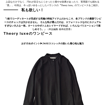
上品なだけでなく、汚れが目立ちにくかったり着やせ効果があったり、実用面でも頼れる
「黒」。今回は、今っぽいゆるっとしたバランスの〝Theory luxe〟のワンピースをご紹介。
私も欲しい！
「1枚でコーディネートが完成する究極の時短アイテムだからこそ、各ブランドの最新ワンピ
ースのチェックは欠かせません。 そんな私が選んだのは、エフォートレスなのにカジュアル
すぎない大人な一枚。タートルやボトムをレイヤードすれば、いろんなバリエーションで楽
しめそう。」
（本誌編集 福本絵里香）
Theory luxeのワンピース
おすすめポイント▶︎2WAYストレッチの効いた着心地も魅力