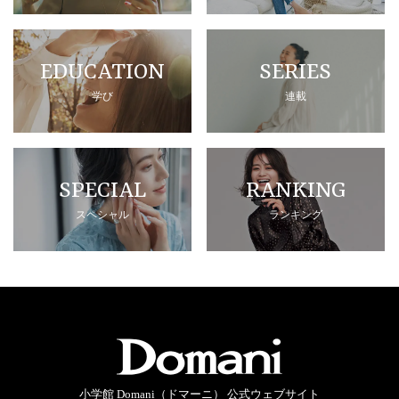
EDUCATION
SERIES
学び
連載
SPECIAL
RANKING
スペシャル
ランキング
小学館 Domani（ドマーニ） 公式ウェブサイト