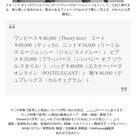
スキッパータイプのワンピースにダークグレーのタートルニットをインしてこなれた奥行き
を。落ち着いた色合わせも、動きがあるワンピースのおかげで重たく見えず、やわらかな雰
囲気に。
ワンピース￥46,000（Theory luxe) コート
￥69,000（ティッカ) ニット￥34,000（リーミル
ズ エージェンシー〈ジョン スメドレー〉) ピア
ス￥20,000（フラッパーズ〈シンパシー オブ ソウ
ル スタイル〉) バッグ￥48,000（エスケーパーズ
オンライン〈POSTELEGANT〉) 靴￥46,000（デ
ュプレックス〈カルチェグラム〉)
※この特集で使用した商品についての問い合わせ先は、
こちら
のページにあります。
※この特集で使用した商品の価格はすべて、本体（税抜）価格です。
Domani12/1月号『おしゃれプロの最強ゆるクロ＆ゆにクロが見たい！』より
撮影／嶌原佑矢(人物)、魚地武大(TENT／静物) スタイリスト／難波洋子 ヘア&メーク／
MAKI モデル／牧野紗弥 構成／大椙麻未 再構成／WebDomani編集部
あわせて読みたい