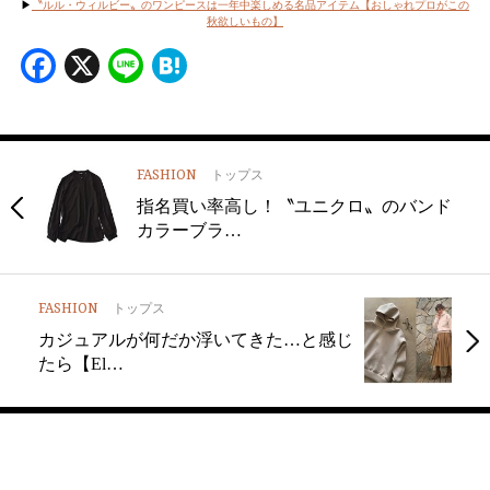
▶︎
〝ルル・ウィルビー〟のワンピースは一年中楽しめる名品アイテム【おしゃれプロがこの
秋欲しいもの】
Facebook
X
Line
Hatena
FASHION
トップス
指名買い率高し！〝ユニクロ〟のバンド
カラーブラ…
FASHION
トップス
カジュアルが何だか浮いてきた…と感じ
たら【El…