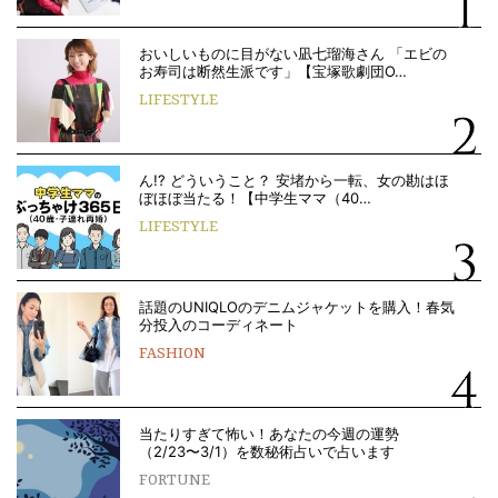
おいしいものに目がない凪七瑠海さん 「エビの
お寿司は断然生派です」【宝塚歌劇団O…
LIFESTYLE
ん!? どういうこと？ 安堵から一転、女の勘はほ
ぼほぼ当たる！【中学生ママ（40…
LIFESTYLE
話題のUNIQLOのデニムジャケットを購入！春気
分投入のコーディネート
FASHION
当たりすぎて怖い！あなたの今週の運勢
（2/23〜3/1）を数秘術占いで占います
FORTUNE