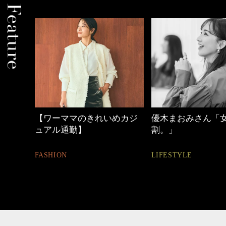
中身
【ワーママのきれいめカジ
優木まおみさん「
ュアル通勤】
割。」
FASHION
LIFESTYLE