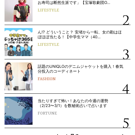
お寿司は断然生派です」【宝塚歌劇団O…
LIFESTYLE
ん!? どういうこと？ 安堵から一転、女の勘はほ
ぼほぼ当たる！【中学生ママ（40…
LIFESTYLE
話題のUNIQLOのデニムジャケットを購入！春気
分投入のコーディネート
FASHION
当たりすぎて怖い！あなたの今週の運勢
（2/23〜3/1）を数秘術占いで占います
FORTUNE