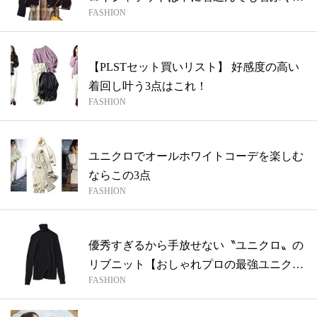
FASHION
しな...
【PLSTセット買いリスト】 好感度の高い
着回し叶う3点はこれ！
FASHION
ユニクロでオールホワイトコーデを楽しむ
ならこの3点
FASHION
優秀すぎるから手放せない〝ユニクロ〟の
リブニット【おしゃれプロの最強ユニク
FASHION
ロ】