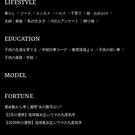
LIFESTYLE
暮らし
フード
エンタメ
ヘルス
子育て
旅・お出かけ
/
/
/
/
/
/
夫婦・家族
私の生き方
100人アンケート
贈り物
/
/
/
/
EDUCATION
子供の五感を育てる
学校行事コーデ
教育現場より
子供の習い事
/
/
/
/
子供の進路・学校
/
MODEL
FORTUNE
運命数から導く週間“女の数字占い”
【2月の運勢】琉球風水志シウマの九星気学
【2026年の運勢】琉球風水志シウマの九星気学