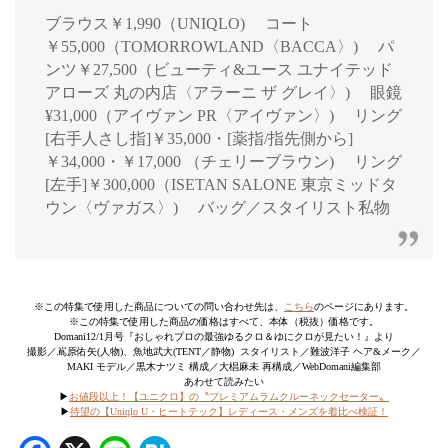
ブラウス￥1,990（UNIQLO) コート
￥55,000（TOMORROWLAND〈BACCA〉) パ
ンツ￥27,500（ビューティ&ユース ユナイテッド
アローズ 丸の内店〈アラーニ ザ グレイ〉) 眼鏡
¥31,000（アイヴァン PR〈アイヴァン〉) リング
[右手人さし指]￥35,000・[薬指/指先側から]
￥34,000・￥17,000 （チェリーブラウン) リング
[左手]￥300,000（ISETAN SALONE 東京ミッドタ
ウン〈ヴァガス〉) バッグ／スタイリスト私物
※この特集で使用した商品についての問い合わせ先は、
こちら
のページにあります。
※この特集で使用した商品の価格はすべて、本体（税抜）価格です。
Domani12/1月号『おしゃれプロの最強ゆるクロ＆ゆにクロが見たい！』より
撮影／嶌原佑矢(人物)、魚地武大(TENT／静物) スタイリスト／難波洋子 ヘア&メーク／
MAKI モデル／黒木ナツミ 構成／大椙麻未 再構成／WebDomani編集部
あわせて読みたい
▶︎
お値段以上！【ユニクロ】の〝プレミアムラムクルーネックセーター〟
▶︎
待望の【Uniqlo U・ヒートテック】レディース・メンズを着比べ検証！