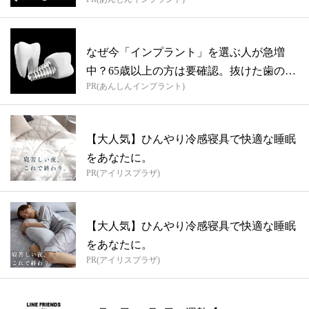
イ...
なぜ今「インプラント」を選ぶ人が急増
中？65歳以上の方は要確認。抜けた歯の放
PR(あんしんインプラント)
置は...
【大人気】ひんやり冷感寝具で快適な睡眠
をあなたに。
PR(アイリスプラザ)
【大人気】ひんやり冷感寝具で快適な睡眠
をあなたに。
PR(アイリスプラザ)