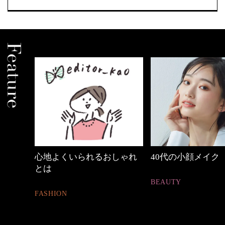
中身
心地よくいられるおしゃれ
40代の小顔メイク
とは
BEAUTY
FASHION