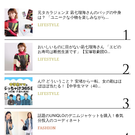
元タカラジェンヌ 凪七瑠海さんのバッグの中身
は？ 「ユニークな小物を楽しみながら…
LIFESTYLE
おいしいものに目がない凪七瑠海さん 「エビの
お寿司は断然生派です」【宝塚歌劇団O…
LIFESTYLE
ん!? どういうこと？ 安堵から一転、女の勘はほ
ぼほぼ当たる！【中学生ママ（40…
LIFESTYLE
話題のUNIQLOのデニムジャケットを購入！春気
分投入のコーディネート
FASHION