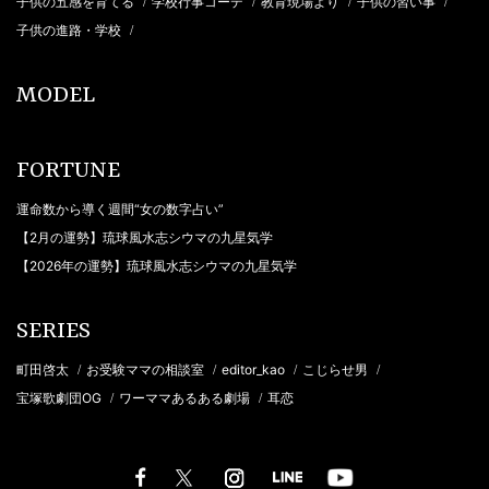
子供の五感を育てる
学校行事コーデ
教育現場より
子供の習い事
/
/
/
/
子供の進路・学校
/
MODEL
FORTUNE
運命数から導く週間“女の数字占い”
【2月の運勢】琉球風水志シウマの九星気学
【2026年の運勢】琉球風水志シウマの九星気学
SERIES
町田啓太
お受験ママの相談室
editor_kao
こじらせ男
/
/
/
/
宝塚歌劇団OG
ワーママあるある劇場
耳恋
/
/