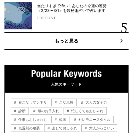
当たりすぎて怖い！あなたの今週の運勢
（2/23〜3/1）を数秘術占いで占います
FORTUNE
もっと見る
人気のキーワード
着こなしマンネリ
こなれ感
大人の女子力
診断
服のお手入れ
忙しくてもおしゃれ
仕事もおしゃれも
韓国
セレモニースタイル
気温別の服装
楽しておしゃれ
大人かっこいい