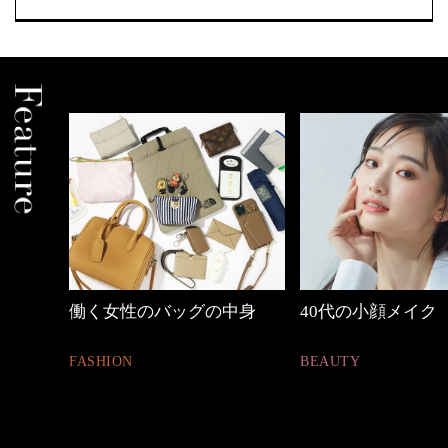
中身
40代の小顔メイク
【ワーママのきれ
ュアル通勤】
BEAUTY
FASHION