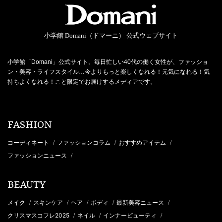
小学館 Domani（ドマーニ） 公式ウェブサイト
小学館「Domani」公式サイト。毎日忙しい40代の働く女性が、ファッショ
ン・美容・ライフスタイル…今よりもっと楽しくなれる！元気になれる！気
持ちよくなれる！こと限定でお届けするメディアです。
FASHION
コーディネート
ファッションコラム
おすすめアイテム
/
/
/
ファッションニュース
/
BEAUTY
メイク
スキンケア
ヘア
ボディ
最新美容ニュース
/
/
/
/
/
クリスマスコフレ2025
ネイル
インナービューティ
/
/
/