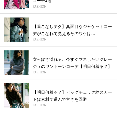
コーデ4選
FASHION
【着こなしテク】真面目なジャケットコー
デがこなれて見えるそのワケは…
FASHION
女っぽさ溢れる。今すぐマネしたいグレー
ジュのワントーンコーデ【明日何着る？】
FASHION
【明日何着る？】ビッグチェック柄スカー
トは素材で選んで甘さを回避！
FASHION