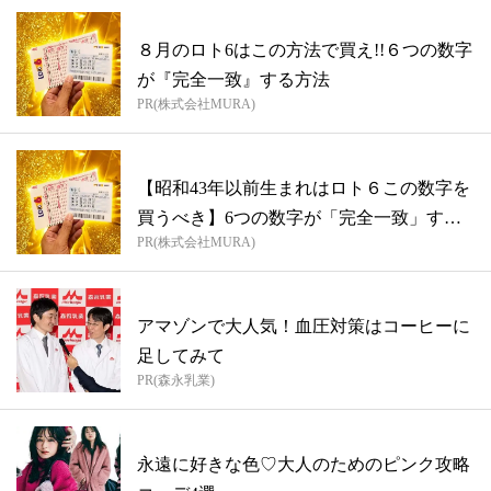
８月のロト6はこの方法で買え!!６つの数字
が『完全一致』する方法
PR(株式会社MURA)
【昭和43年以前生まれはロト６この数字を
買うべき】6つの数字が「完全一致」する
PR(株式会社MURA)
方...
アマゾンで大人気！血圧対策はコーヒーに
足してみて
PR(森永乳業)
永遠に好きな色♡大人のためのピンク攻略