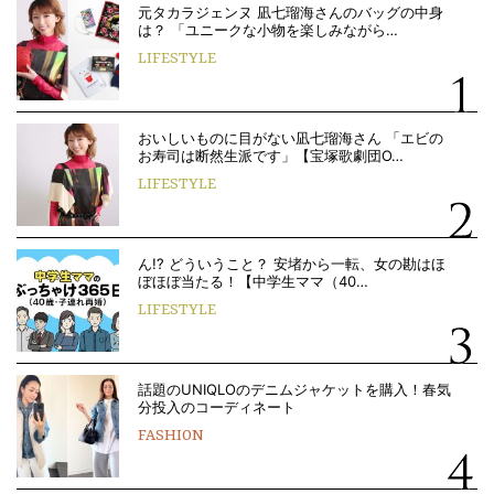
元タカラジェンヌ 凪七瑠海さんのバッグの中身
は？ 「ユニークな小物を楽しみながら…
LIFESTYLE
おいしいものに目がない凪七瑠海さん 「エビの
お寿司は断然生派です」【宝塚歌劇団O…
LIFESTYLE
ん!? どういうこと？ 安堵から一転、女の勘はほ
ぼほぼ当たる！【中学生ママ（40…
LIFESTYLE
話題のUNIQLOのデニムジャケットを購入！春気
分投入のコーディネート
FASHION