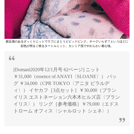
親近感のあるざっくりニットでラフにまとうビビッドピンク。チークいらず？というほどに
顔色が明るく映るタートルニット。カシミア混でやわらかい着心地。
[Domani2020年12/1月号 62ページ] ニット
￥31,000（essence of ANAYI〈SLOANE〉） バッ
グ ￥34,000（CPR TOKYO〈アニタ ビラルデ
ィ〉） イヤカフ［3点セット］￥30,000（ブラン
イリス エストネーション六本木ヒルズ店〈ブラン
イリス〉） リング［参考価格］￥79,000（エドス
トローム オフィス〈シャルロット シェネ〉）