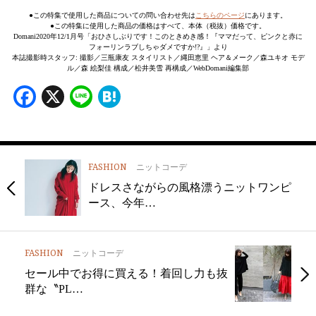
●この特集で使用した商品についての問い合わせ先は
こちらのページ
にあります。
●この特集に使用した商品の価格はすべて、本体（税抜）価格です。
Domani2020年12/1月号「おひさしぶりです！このときめき感！『ママだって、ピンクと赤に
フォーリンラブしちゃダメですか!?』」より
本誌撮影時スタッフ: 撮影／三瓶康友 スタイリスト／縄田恵里 ヘア＆メーク／森ユキオ モデ
ル／森 絵梨佳 構成／松井美雪 再構成／WebDomani編集部
Facebook
X
Line
Hatena
FASHION
ニットコーデ
ドレスさながらの風格漂うニットワンピ
ース、今年…
FASHION
ニットコーデ
セール中でお得に買える！着回し力も抜
群な〝PL…