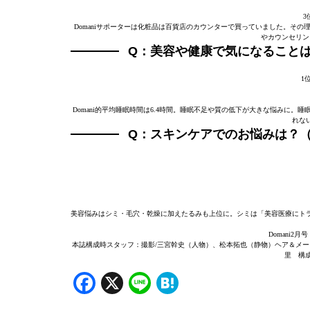
3
Domaniサポーターは化粧品は百貨店のカウンターで買っていました。その
やカウンセリン
Q：美容や健康で気になること
1
Domani的平均睡眠時間は6.4時間。睡眠不足や質の低下が大きな悩みに
れな
Q：スキンケアでのお悩みは？
美容悩みはシミ・毛穴・乾燥に加えたるみも上位に。シミは「美容医療にト
Domani2月
本誌構成時スタッフ：撮影/三宮幹史（人物）、松本拓也（静物）ヘア＆メーク/中山
里 構
Facebook
X
Line
Hatena