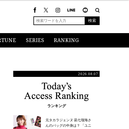
検索
RTUNE
SERIES
RANKING
2026.08.07
ランキング
元タカラジェンヌ 凪七瑠海さ
んのバッグの中身は？ 「ユニ