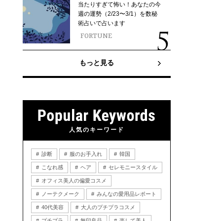
当たりすぎて怖い！あなたの今
週の運勢（2/23〜3/1）を数秘
術占いで占います
FORTUNE
もっと見る
人気のキーワード
診断
服のお手入れ
韓国
こなれ感
ヘア
セレモニースタイル
オフィス美人の偏愛コスメ
ノーテクメーク
みんなの愛用品レポート
40代美容
大人のプチプラコスメ
プチプラ
無印良品
楽して美人