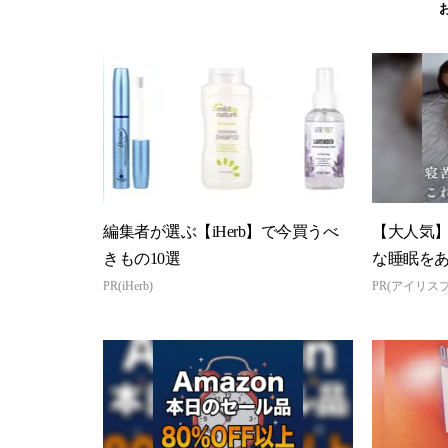
編集者が選ぶ【iHerb】で今買うべ
【大人気
きもの10選
な睡眠を
PR(iHerb)
PR(アイリス