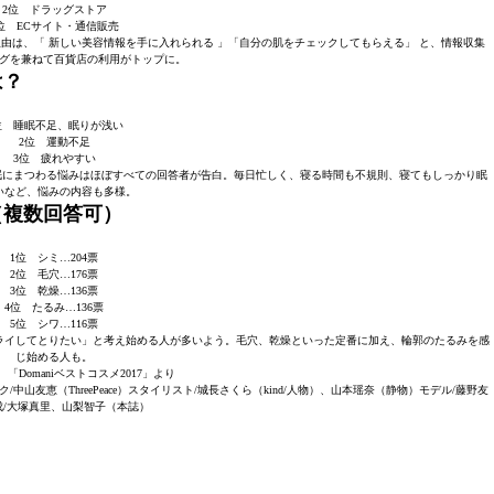
2位 ドラッグストア
位 ECサイト・通信販売
理由は、「 新しい美容情報を手に入れられる 」「自分の肌をチェックしてもらえる」 と、情報収集
グを兼ねて百貨店の利用がトップに。
は？
位 睡眠不足、眠りが浅い
2位 運動不足
3位 疲れやすい
。睡眠にまつわる悩みはほぼすべての回答者が告白。毎日忙しく、寝る時間も不規則、寝てもしっかり眠
いなど、悩みの内容も多様。
（複数回答可）
1位 シミ…204票
2位 毛穴…176票
3位 乾燥…136票
4位 たるみ…136票
5位 シワ…116票
ライしてとりたい」と考え始める人が多いよう。毛穴、乾燥といった定番に加え、輪郭のたるみを感
じ始める人も。
号 「Domaniベストコスメ2017」より
友恵（ThreePeace）スタイリスト/城長さくら（kind/人物）、山本瑶奈（静物）モデル/藤野友
成/大塚真里、山梨智子（本誌）