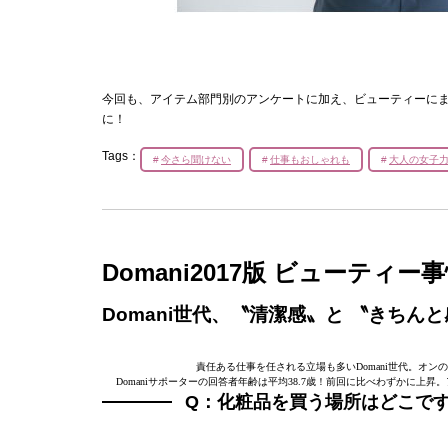
今回も、アイテム部門別のアンケートに加え、ビューティーに
に！
Tags：
今さら聞けない
仕事もおしゃれも
大人の女子
Domani2017版 ビューティ
Domani世代、〝清潔感〟と 〝きちん
責任ある仕事を任される立場も多いDomani世代。オ
Domaniサポーターの回答者年齢は平均38.7歳！前回に比べわずかに上昇
Q：化粧品を買う場所はどこで