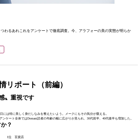
まつわるあれこれをアンケートで徹底調査。今、アラフォーの美の実態が明らか
力
ー事情リポート（前編）
と感〟重視です
ンの日には特に美しく身だしなみを整えたいよう。メークにもその気分が窺える。
。アンケート全体ではDomani読者の年齢の幅に広がりが見られ、30代前半、40代後半も増加した。
すか？
1位 百貨店