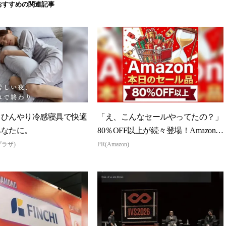
おすすめの関連記事
】ひんやり冷感寝具で快適
「え、こんなセールやってたの？」
あなたに。
80％OFF以上が続々登場！Amazonの
本気が...
プラザ)
PR(Amazon)