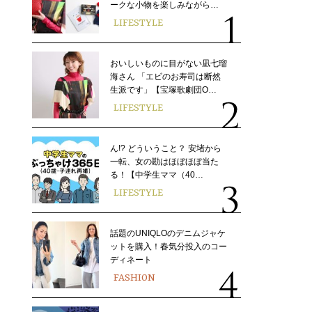
ークな小物を楽しみながら…
LIFESTYLE
おいしいものに目がない凪七瑠
海さん 「エビのお寿司は断然
生派です」【宝塚歌劇団O…
LIFESTYLE
ん!? どういうこと？ 安堵から
一転、女の勘はほぼほぼ当た
る！【中学生ママ（40…
LIFESTYLE
話題のUNIQLOのデニムジャケ
ットを購入！春気分投入のコー
ディネート
FASHION