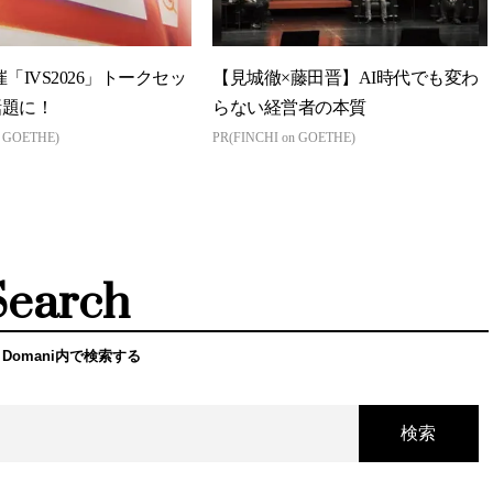
主催「IVS2026」トークセッ
【見城徹×藤田晋】AI時代でも変わ
話題に！
らない経営者の本質
n GOETHE)
PR(FINCHI on GOETHE)
Search
 Domani内で検索する
検索