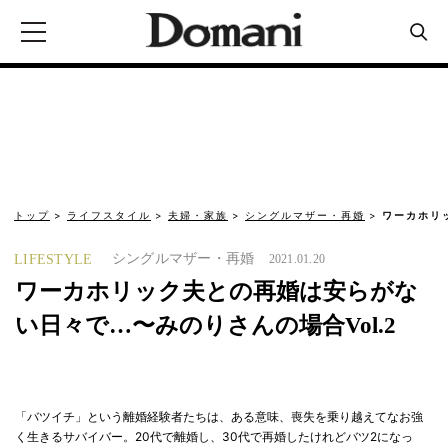
トップ
ライフスタイル
夫婦・家族
シングルマザー・再婚
ワーカホリ
シングルマザー・再婚
LIFESTYLE
2021.01.20
ワーカホリック夫との再婚は安らがな
い日々で…〜みのりさんの場合Vol.2
「バツイチ」という離婚経験者たちは、ある意味、喪失を乗り越えてなお強
く生きるサバイバー。20代で離婚し、30代で再婚したけれどバツ2になっ