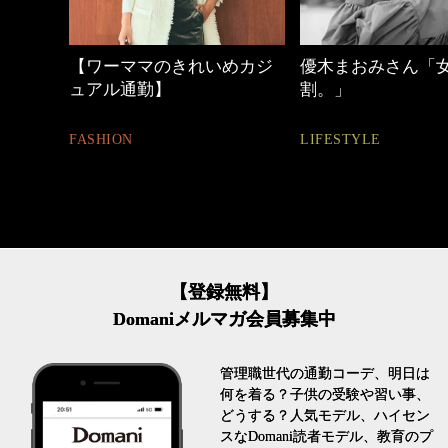
めカジ
優木まおみさん「女の時間
心地よくいられる
割。」
とは
LIFESTYLE
FASHION
【登録無料】
Domaniメルマガ会員募集中
管理職世代の通勤コーデ、明日は
何を着る？子供の受験や習い事、
どうする？人気モデル、ハイセン
スなDomani読者モデル、教育のプ