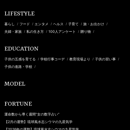
LIFESTYLE
暮らし
フード
エンタメ
ヘルス
子育て
旅・お出かけ
/
/
/
/
/
/
夫婦・家族
私の生き方
100人アンケート
贈り物
/
/
/
/
EDUCATION
子供の五感を育てる
学校行事コーデ
教育現場より
子供の習い事
/
/
/
/
子供の進路・学校
/
MODEL
FORTUNE
運命数から導く週間“女の数字占い”
【2月の運勢】琉球風水志シウマの九星気学
【2026年の運勢】琉球風水志シウマの九星気学