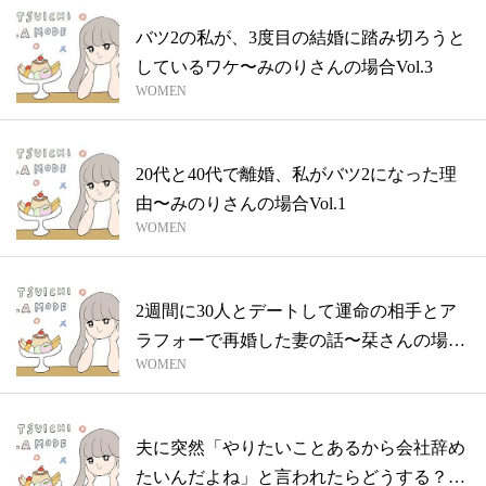
バツ2の私が、3度目の結婚に踏み切ろうと
しているワケ〜みのりさんの場合Vol.3
WOMEN
20代と40代で離婚、私がバツ2になった理
由〜みのりさんの場合Vol.1
WOMEN
2週間に30人とデートして運命の相手とア
ラフォーで再婚した妻の話〜栞さんの場合
WOMEN
v...
夫に突然「やりたいことあるから会社辞め
たいんだよね」と言われたらどうする？バ