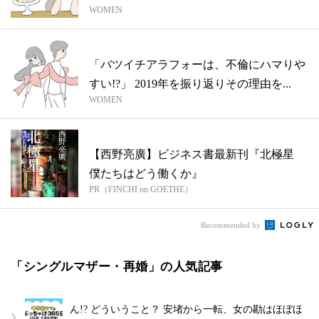
WOMEN
ツ2...
「バツイチアラフォーは、不倫にハマりや
すい!?」 2019年を振り返りその理由を...
WOMEN
【西野亮廣】ビジネス書最新刊『北極星
僕たちはどう働くか』
PR（FINCHI on GOETHE）
Recommended by
「シングルマザー・再婚」の人気記事
ん!? どういうこと？ 安堵から一転、女の勘はほぼほ