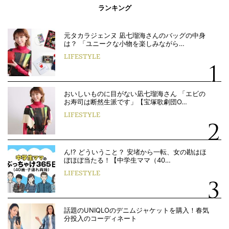
ランキング
元タカラジェンヌ 凪七瑠海さんのバッグの中身
は？ 「ユニークな小物を楽しみながら…
LIFESTYLE
おいしいものに目がない凪七瑠海さん 「エビの
お寿司は断然生派です」【宝塚歌劇団O…
LIFESTYLE
ん!? どういうこと？ 安堵から一転、女の勘はほ
ぼほぼ当たる！【中学生ママ（40…
LIFESTYLE
話題のUNIQLOのデニムジャケットを購入！春気
分投入のコーディネート