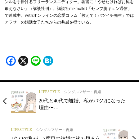
ンルを手掛けるフリーランスエディター。著書に「やせたければお尻を
鍛えなさい」（講談社刊）。講談社mi-mollet「セレブ胸キュン通信」
で連載中。withオンラインの恋愛コラム「教えて！バツイチ先生」では
アラサーの婚活女子たちからの共感を得ている。
Facebook
X
Line
Hatena
LIFESTYLE
シングルマザー・再婚
20代と40代で離婚、私がバツ2になった
理由〜…
LIFESTYLE
シングルマザー・再婚
バツ2の私が、3度目の結婚に踏み切ろう