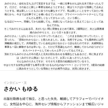
みのりさん：会社を立ち上げて安定するまでは、一緒に仕事をがんばれる夫で良かったんで
す。だけど、そのあとに新しい事業を始めようとすると、彼はリスクばかり指摘して止めよ
うとする。彼は新しいことも人に会うのも嫌なタイプで、私は新しいことをやってみたい性
格だから、今までは仕事でそこを補い合えていたのが、プライベートのパートナーとしては
どんどん息苦しくなってきちゃった、という感じ。
なるほど〜〜〜。同棲してから結婚しても、夫婦になってみないと見えてこないことってあ
るんですね。
そこでみのりさんはある日、夫がいない間に荷物をまとめて家出。2週間ほど、夫とは業務連
絡のみのやりとり、という日々を送ります。
みのりさん：しばらくのらりくらりやっていたあとに、「このまま自由にやっていたい」と
言ったら、「意味がわからない」と怒られました。まあ、当然ですよね。でも最終的には円
満離婚が成立して。共同経営していた会社は分けるかという話も出たのですが、夫婦関係も
事業も一辺に解散するのは辛いな、と。だけど不思議なもので、離婚してからのほうがビジ
ネスパートナーとしてめっちゃ上手くいってるんですよ。
別れてからみのりさんの今の恋人と元夫が顔を合わせる場面などもあるけど、特に気まずさ
は（みのりさん側は）ないとのことで、お互いにあっさりしたもの。
そんなみのりさんですが、そろそろ３度目の結婚話が出ているそう。
やはりモテる女性は何度でも相手が見つかるものなのね〜〜〜！ というワケで、3度目の結婚
に踏み出そうとしている理由とそのお相手の話は、次回に続きます。
インタビュー・文
さかい もゆる
出版社勤務を経て独立。と思った矢先、離婚してアラフォーでバツイチ
に。女性誌を中心に、海外セレブ情報からファッションまで幅広いジャ