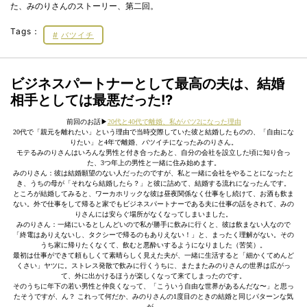
た、みのりさんのストーリー、第二回。
Tags：
バツイチ
ビジネスパートナーとして最高の夫は、結婚
相手としては最悪だった!?
前回のお話▶︎
20代と40代で離婚、私がバツ2になった理由
20代で「親元を離れたい」という理由で当時交際していた彼と結婚したものの、「自由にな
りたい」と4年で離婚、バツイチになったみのりさん。
モテるみのりさんはいろんな男性と付き合ったあと、自分の会社を設立した頃に知り合っ
た、3つ年上の男性と一緒に住み始めます。
みのりさん：彼は結婚願望のない人だったのですが、私と一緒に会社をやることになったと
き、うちの母が「それなら結婚したら？」と彼に詰めて、結婚する流れになったんです。
ところが結婚してみると、ワーカホリックな彼は昼夜関係なく仕事をし続けて、お酒も飲ま
ない。外で仕事をして帰ると家でもビジネスパートナーである夫に仕事の話をされて、みの
りさんには安らぐ場所がなくなってしまいました。
みのりさん：一緒にいるとしんどいので私が勝手に飲みに行くと、彼は飲まない人なので
「終電はありえないし、タクシーで帰るのもありえない！」と、まったく理解がない。その
うち家に帰りたくなくて、飲むと悪酔いするようになりました（苦笑）。
最初は仕事ができて頼もしくて素晴らしく見えた夫が、一緒に生活すると「細かくてめんど
くさい」ヤツに。ストレス発散で飲みに行くうちに、またまたみのりさんの世界は広がっ
て、外に出かけるほうが楽しくなって来てしまったのです。
そのうちに年下の若い男性と仲良くなって、「こういう自由な世界があるんだな〜」と思っ
たそうですが、ん？ これって何だか、みのりさんの1度目のときの結婚と同じパターンな気
が。