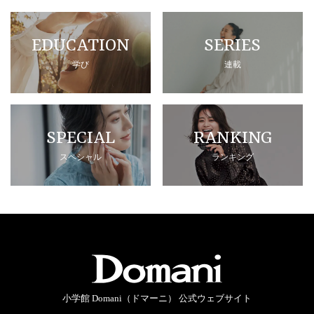
EDUCATION
SERIES
学び
連載
SPECIAL
RANKING
スペシャル
ランキング
小学館 Domani（ドマーニ） 公式ウェブサイト