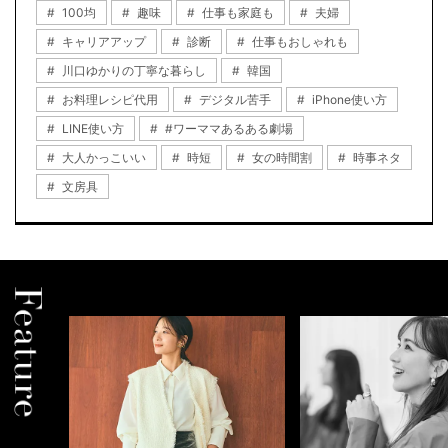
100均
趣味
仕事も家庭も
夫婦
キャリアアップ
診断
仕事もおしゃれも
川口ゆかりの丁寧な暮らし
韓国
お料理レシピ代用
デジタル苦手
iPhone使い方
LINE使い方
#ワーママあるある劇場
大人かっこいい
時短
女の時間割
時事ネタ
文房具