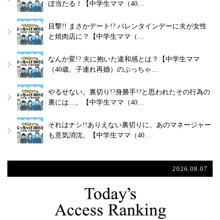
ぼ当たる！【中学生ママ（40…
目撃!! まさかデート!? バレンタインデーに夫が女性
と焼肉店に？【中学生ママ（…
なんか変!? 夫に抱いた違和感とは？【中学生ママ
（40歳、子連れ再婚）のぶっちゃ…
やるせない。裏切り!?身勝手!?と思われたその行為の
裏には…。【中学生ママ（40…
それはナシ!!ありえない裏切りに、あのマネージャー
も意気消沈。【中学生ママ（40…
2026.08.07