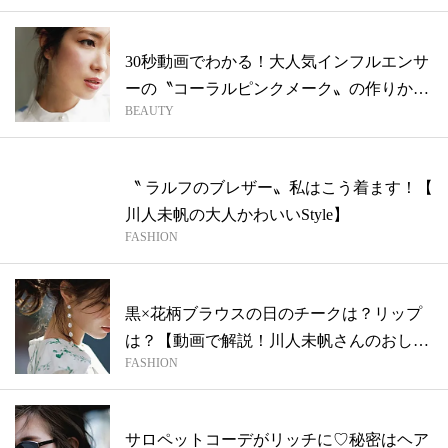
30秒動画でわかる！大人気インフルエンサ
ーの〝コーラルピンクメーク〟の作りかた
BEAUTY
3...
〝 ラルフのブレザー〟私はこう着ます！【
川人未帆の大人かわいいStyle】
FASHION
黒×花柄ブラウスの日のチークは？リップ
は？【動画で解説！川人未帆さんのおしゃ
FASHION
れ】
サロペットコーデがリッチに♡秘密はヘア