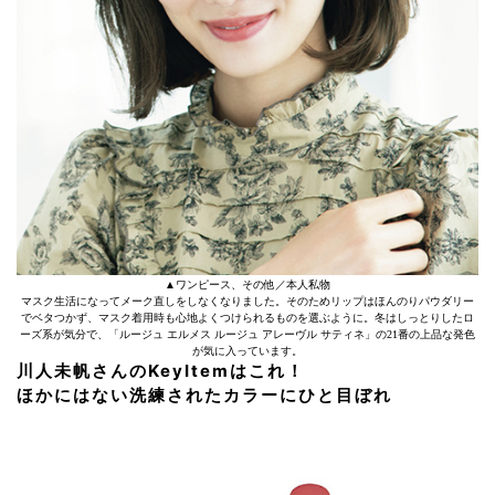
▲ワンピース、その他／本人私物
マスク生活になってメーク直しをしなくなりました。そのためリップはほんのりパウダリー
でベタつかず、マスク着用時も心地よくつけられるものを選ぶように。冬はしっとりしたロ
ーズ系が気分で、「ルージュ エルメス ルージュ アレーヴル サティネ」の21番の上品な発色
が気に入っています。
川人未帆さんのKeyItemはこれ！
ほかにはない洗練されたカラーにひと目ぼれ