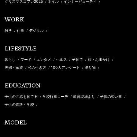
クリスマスコフレ2025
ネイル
インナービューティ
/
/
/
WORK
雑学
仕事
デジタル
/
/
/
LIFESTYLE
暮らし
フード
エンタメ
ヘルス
子育て
旅・お出かけ
/
/
/
/
/
/
夫婦・家族
私の生き方
100人アンケート
贈り物
/
/
/
/
EDUCATION
子供の五感を育てる
学校行事コーデ
教育現場より
子供の習い事
/
/
/
/
子供の進路・学校
/
MODEL