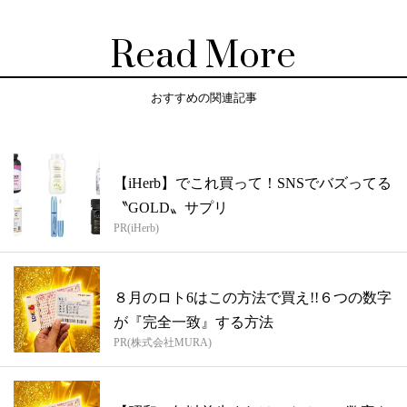
Read More
おすすめの関連記事
【iHerb】でこれ買って！SNSでバズってる
〝GOLD〟サプリ
PR(iHerb)
８月のロト6はこの方法で買え!!６つの数字
が『完全一致』する方法
PR(株式会社MURA)