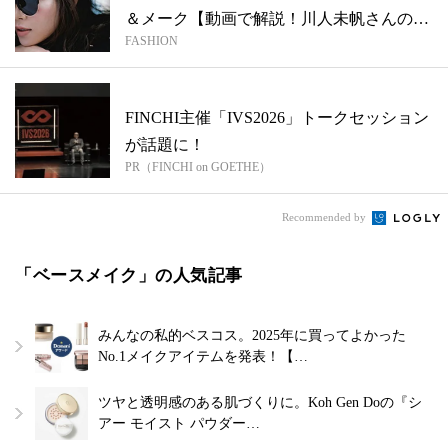
＆メーク【動画で解説！川人未帆さんのお
FASHION
しゃ...
FINCHI主催「IVS2026」トークセッション
が話題に！
PR（FINCHI on GOETHE）
Recommended by
「ベースメイク」の人気記事
みんなの私的ベスコス。2025年に買ってよかった
No.1メイクアイテムを発表！【…
ツヤと透明感のある肌づくりに。Koh Gen Doの『シ
アー モイスト パウダー…