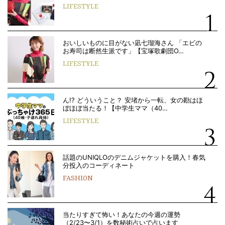
LIFESTYLE
おいしいものに目がない凪七瑠海さん 「エビの
お寿司は断然生派です」【宝塚歌劇団O…
LIFESTYLE
ん!? どういうこと？ 安堵から一転、女の勘はほ
ぼほぼ当たる！【中学生ママ（40…
LIFESTYLE
話題のUNIQLOのデニムジャケットを購入！春気
分投入のコーディネート
FASHION
当たりすぎて怖い！あなたの今週の運勢
（2/23〜3/1）を数秘術占いで占います