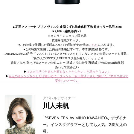
▲花王ソフィーナ プリマ ヴィスタ 皮脂くずれ防止化粧下地 超オイリー肌用 25ml
￥2,800〈編集部調べ〉
※オンラインショップ限定品
皮脂を徹底ブロック。
●この特集で使用した商品についての問い合わせ先は
こちら
にあります。
●この特集で使用した商品の価格はすべて、本体(税抜)価格です。
Domani2021年2/3月号「マスクしているときVSマスクしていないときの自分のメークを拝見！
〝あの人のONマスクOFFマスク顔が見たい！〟」より
撮影／古水 良 ヘア&メーク／佐伯エミー 構成／片山幸代 再構成／WebDomani編集部
あわせて読みたい
▶︎
マスク生活でたるんだ顔をなんとかしたい！と思ったらコレ！
▶︎
目元のオレンジを少しだけ濃いめに！タレント・安田美沙子さんに聞いた〝マスク生活で
変化したメーク〟
アパレルデザイナー
川人未帆
〝SEVEN TEN by MIHO KAWAHITO〟デザイナ
ー。インスタグラマーとしても人気。2歳女児の
母。