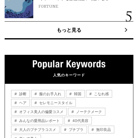
FORTUNE
もっと見る
人気のキーワード
診断
服のお手入れ
韓国
こなれ感
ヘア
セレモニースタイル
オフィス美人の偏愛コスメ
ノーテクメーク
みんなの愛用品レポート
40代美容
大人のプチプラコスメ
プチプラ
無印良品