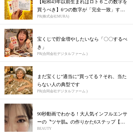
【昭和43年以前生まれはロト６この数字を
買うべき】6つの数字が「完全一致」する
PR(株式会社MURA)
方...
宝くじで貯金増やしたいなら「〇〇するべ
き」
PR(合同会社デジタルファーム )
まだ宝くじ“適当に”買ってる？それ、当た
らない人の典型です
PR(合同会社デジタルファーム )
90秒動画でわかる！大人気インフルエンサ
ーの〝ツヤ肌〟の作りかた6ステップ【川
BEAUTY
人...