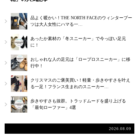
品よく暖かい！THE NORTH FACEのウィンターブー
ツは大人女性にハマる一…
あったか素材の「冬スニーカー」で今っぽい足元
に！
おしゃれな人の足元は「ロープロスニーカー」に移
行中！
クリスマスのご褒美買い！軽量・歩きやすさを叶え
る一足！フランス生まれのスニーカー…
歩きやすさも抜群。トラッドムードを盛り上げる
「最旬ローファー」4選
2026.08.09