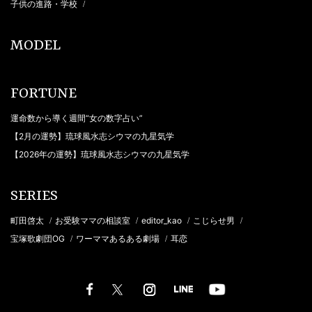
子供の進路・学校
/
MODEL
FORTUNE
運命数から導く週間“女の数字占い”
【2月の運勢】琉球風水志シウマの九星気学
【2026年の運勢】琉球風水志シウマの九星気学
SERIES
町田啓太
お受験ママの相談室
editor_kao
こじらせ男
/
/
/
/
宝塚歌劇団OG
ワーママあるある劇場
耳恋
/
/