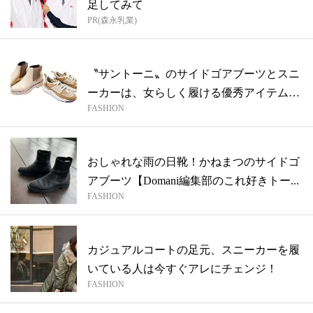
足してみて
PR(森永乳業)
〝サントーニ〟のサイドゴアブーツとスニ
ーカーは、女らしく履ける優秀アイテムで
FASHION
す
おしゃれな雨の日靴！かねまつのサイドゴ
アブーツ【Domani編集部のこれ好きトー...
FASHION
カジュアルコートの足元、スニーカーを履
いている人は今すぐアレにチェンジ！
FASHION