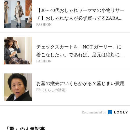
【30～40代おしゃれワーママの小物リサー
チ】おしゃれな人が必ず買ってるZARA...
FASHION
チェックスカートを「NOT ガーリー」に
着こなしたい。であれば、足元は絶対にコ
FASHION
レ...
お墓の撤去にいくらかかる？墓じまい費用
PR（くらしの話題）
Recommended by
「靴」の人気記事