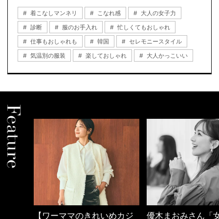
着こなしマンネリ
こなれ感
大人の女子力
診断
服のお手入れ
忙しくてもおしゃれ
仕事もおしゃれも
韓国
セレモニースタイル
気温別の服装
楽しておしゃれ
大人かっこいい
中身
【ワーママのきれいめカジ
優木まおみさん「