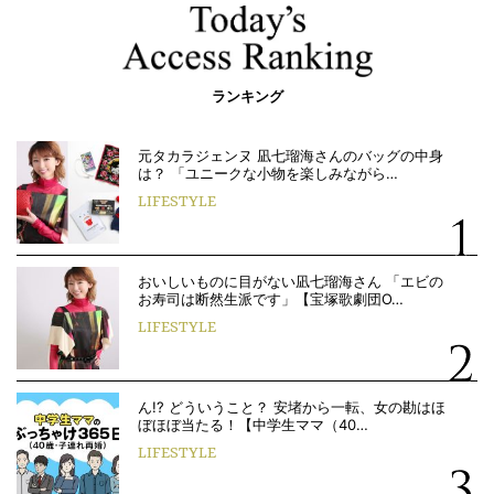
ランキング
元タカラジェンヌ 凪七瑠海さんのバッグの中身
は？ 「ユニークな小物を楽しみながら…
LIFESTYLE
おいしいものに目がない凪七瑠海さん 「エビの
お寿司は断然生派です」【宝塚歌劇団O…
LIFESTYLE
ん!? どういうこと？ 安堵から一転、女の勘はほ
ぼほぼ当たる！【中学生ママ（40…
LIFESTYLE