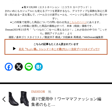
▲靴￥128,000（エストネーション〈ニコラス カークウッド〉)
きれいめにもカジュアルにも使えるブーツを更新するなら、デコラティブな装飾を加えた茶
目っ気のある一足を選んで。パール入りの派手ヒールも、ベーシックな黒だから手に取りや
すい。
●この特集で使用した商品についての問い合わせ先は
こちらのページ
にあります。
●この特集に使用した商品の価格はすべて、本体（税抜）価格です。
Domani2021年2/3月号「『いつもの〇〇を××に替えるだけ！』これが自分の中での〝こっそ
り〟挑戦アイテム20！」より
撮影／倉本ゴリ スタイリスト／難波洋子 構成／大椙麻未 再構成／WebDomani編集部
こちらの記事もたくさん読まれています
足元〝ちょい重〟トレンド！今こそ選びたい！注目ブーツ3タイプって!?
Facebook
X
Line
Hatena
FASHION
靴
週3で愛用中！ワーママファッション編
集者のもと…