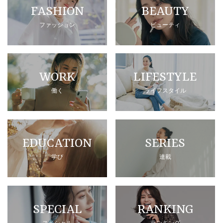
FASHION
BEAUTY
ファッション
ビューティ
WORK
LIFESTYLE
働く
ライフスタイル
EDUCATION
SERIES
学び
連載
SPECIAL
RANKING
スペシャル
ランキング