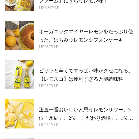
ファーム】にずらりレモン味！
LIFE STYLE
オーガニックマイヤーレモンをたっぷり使
った、はちみつレモンシフォンケーキ
LIFESTYLE
ピリッと辛くてすっぱい味がクセになる。
【レモスコ】は便利すぎる万能調味料
LIFESTYLE
正直一番おいしいと思うレモンサワー、3
位「氷結」、2位「こだわり酒場」、1位は
LIFESTYLE
種...