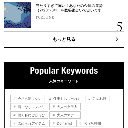
当たりすぎて怖い！あなたの今週の運勢
（2/23〜3/1）を数秘術占いで占います
FORTUNE
もっと見る
人気のキーワード
今さら聞けない
仕事もおしゃれも
こなれ感
着こなしマンネリ
大人の女子力
働く私にごほうび
大人のマナー
ほめられアイテム
Domanist
おうち時間