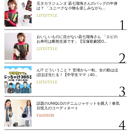
元タカラジェンヌ 凪七瑠海さんのバッグの中身
は？ 「ユニークな小物を楽しみながら…
LIFESTYLE
おいしいものに目がない凪七瑠海さん 「エビの
お寿司は断然生派です」【宝塚歌劇団O…
LIFESTYLE
ん!? どういうこと？ 安堵から一転、女の勘はほ
ぼほぼ当たる！【中学生ママ（40…
LIFESTYLE
話題のUNIQLOのデニムジャケットを購入！春気
分投入のコーディネート
FASHION