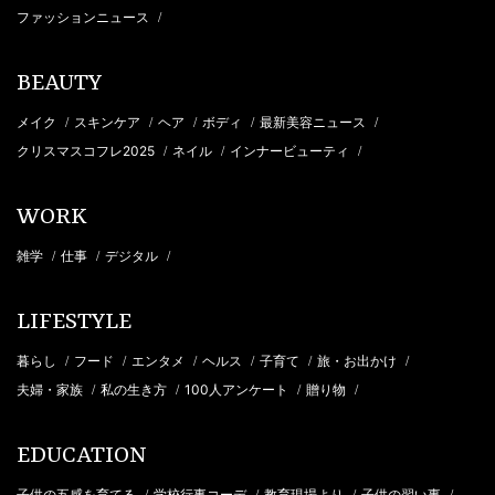
ファッションニュース
/
BEAUTY
メイク
スキンケア
ヘア
ボディ
最新美容ニュース
/
/
/
/
/
クリスマスコフレ2025
ネイル
インナービューティ
/
/
/
WORK
雑学
仕事
デジタル
/
/
/
LIFESTYLE
暮らし
フード
エンタメ
ヘルス
子育て
旅・お出かけ
/
/
/
/
/
/
夫婦・家族
私の生き方
100人アンケート
贈り物
/
/
/
/
EDUCATION
子供の五感を育てる
学校行事コーデ
教育現場より
子供の習い事