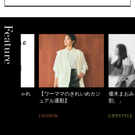
しゃれ
【ワーママのきれいめカジ
優木まおみさん「
ュアル通勤】
割。」
FASHION
LIFESTYLE