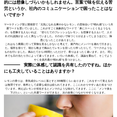
的には想像しづらいかもしれません。言葉で味を伝える苦
労というか、社内のコミュニケーションで困ったことはな
いですか？
マーケティング部と開発部で「元気になれる爽やかなレモン」の意味合いで“晴れ感”という共
通ワードを置いていました。これがすごく抽象的なワードで「鼻にスーッとくるようなも
の」を想像する人もいれば、「切りたてのフレッシュなレモン」を想像する人もいて、人そ
れぞれ認識がまったく異なっていました。そのせいで味づくりが止まってしまうほどに、険
悪になったことがありました。
これはもう農園に行って実物を見るしかないと考えて、瀬戸内にメンバーを連れて行きまし
た。場所を借りて、朝から晩まで摘みたてレモンを切ったり搾ったりして、ワークのような
ものを行いました。摘みたてから1時間たっただけで、香りはまったく違います。また、同じ
木でも日の当たり方によって違ってきます。いろいろ体感して、議論を重ねて、そこでよう
やく全員共通の“晴れ感”を見つけました。
実際に体感して認識を共有したのですね。ほか
にも工夫していることはありますか？
レモンの香りは、香気成分レベルに落とすと300種類くらいあります。これをすべて覚えるの
は無理ですが、飲料として必要な成分は絞られてきます。ここにわかりやすいあだ名をつけ
ています。例えばレモンが劣化するとメンマのような味がしてきます。ここに「メンマ臭を
下げたい」といった共通ワードができると、次の改善につながりやすくなります。