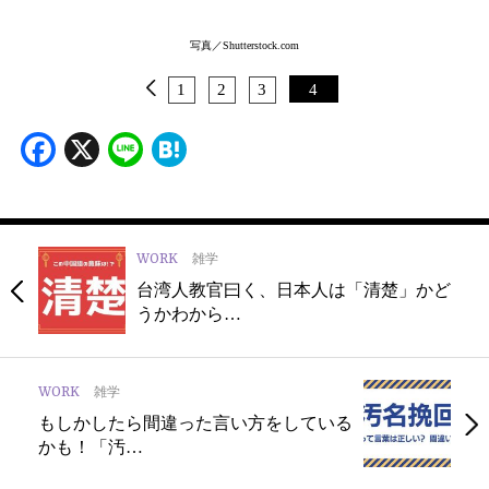
写真／Shutterstock.com
1
2
3
4
Facebook
X
Line
Hatena
WORK
雑学
台湾人教官曰く、日本人は「清楚」かど
うかわから…
WORK
雑学
もしかしたら間違った言い方をしている
かも！「汚…