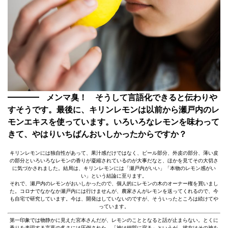
メンマ臭！ そうして言語化できると伝わりや
すそうです。最後に、キリンレモンは以前から瀬戸内のレ
モンエキスを使っています。いろいろなレモンを味わって
きて、やはりいちばんおいしかったからですか？
キリンレモンには独自性があって、果汁感だけではなく、ピール部分、外皮の部分、薄い皮
の部分といろいろなレモンの香りが凝縮されているのが大事だなと、ほかを見てその大切さ
に気づかされました。結局は、キリンレモンには「瀬戸内がいい」「本物のレモン感がい
い」という結論に至ります。
それで、瀬戸内のレモンがおいしかったので、個人的にレモンの木のオーナー権を買いまし
た。コロナでなかなか瀬戸内には行けませんが、農家さんがレモンを送ってくれるので、今
も自宅で研究しています。今は、開発はしていないのですが、そういったところは続けてや
っています。
第一印象では物静かに見えた宮本さんだが、レモンのこととなると話が止まらない。とくに
香りを表現する言葉の多さには圧倒された。「神は細部に宿る」というが、彼女はその神を