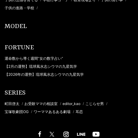
/
/
/
/
子供の進路・学校
/
MODEL
FORTUNE
運命数から導く週間“女の数字占い”
【2月の運勢】琉球風水志シウマの九星気学
【2026年の運勢】琉球風水志シウマの九星気学
SERIES
町田啓太
お受験ママの相談室
editor_kao
こじらせ男
/
/
/
/
宝塚歌劇団OG
ワーママあるある劇場
耳恋
/
/