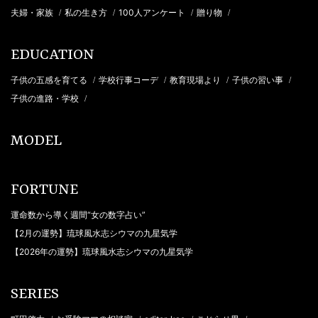
夫婦・家族
私の生き方
100人アンケート
贈り物
/
/
/
/
EDUCATION
子供の五感を育てる
学校行事コーデ
教育現場より
子供の習い事
/
/
/
/
子供の進路・学校
/
MODEL
FORTUNE
運命数から導く週間“女の数字占い”
【2月の運勢】琉球風水志シウマの九星気学
【2026年の運勢】琉球風水志シウマの九星気学
SERIES