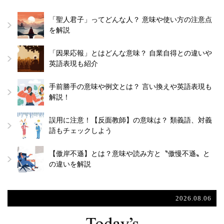
「聖人君子」ってどんな人？ 意味や使い方の注意点
を解説
「因果応報」とはどんな意味？ 自業自得との違いや
英語表現も紹介
手前勝手の意味や例文とは？ 言い換えや英語表現も
解説！
誤用に注意！【反面教師】の意味は？ 類義語、対義
語もチェックしよう
【傲岸不遜】とは？意味や読み方と〝傲慢不遜〟と
の違いを解説
2026.08.06