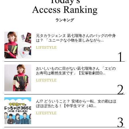
ランキング
元タカラジェンヌ 凪七瑠海さんのバッグの中身
は？ 「ユニークな小物を楽しみながら…
LIFESTYLE
おいしいものに目がない凪七瑠海さん 「エビの
お寿司は断然生派です」【宝塚歌劇団O…
LIFESTYLE
ん!? どういうこと？ 安堵から一転、女の勘はほ
ぼほぼ当たる！【中学生ママ（40…
LIFESTYLE