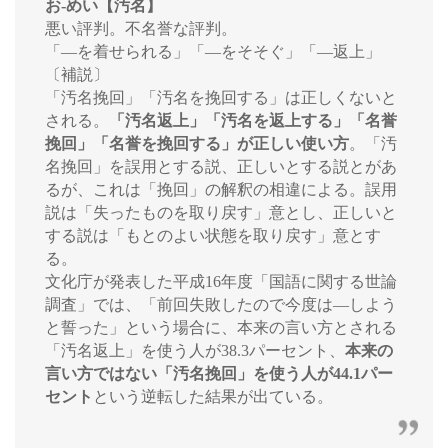
お‐めい【汚名】
悪い評判。不名誉な評判。
「―を着せられる」「―をそそぐ」「―返上」
〔補説〕
「汚名挽回」「汚名を挽回する」は正しくないと
される。
「汚名返上」「汚名を返上する」「名誉
挽回」「名誉を挽回する」が正しい使い方
。「汚
名挽回」を誤用とする説、正しいとする説とがあ
るが、これは「挽回」の解釈の相違による。誤用
説は「失ったものを取り戻す」意とし、正しいと
する説は「もとのよい状態を取り戻す」意とす
る。
文化庁が発表した平成16年度「国語に関する世論
調査」では、「前回失敗したので今度は―しよう
と誓った」という場合に、本来の言い方とされる
「汚名返上」を使う人が38.3パーセント、
本来の
言い方ではない「汚名挽回」を使う人が44.1パー
セント
という逆転した結果が出ている。