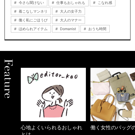
今さら聞けない
仕事もおしゃれも
こなれ感
着こなしマンネリ
大人の女子力
働く私にごほうび
大人のマナー
ほめられアイテム
Domanist
おうち時間
しゃれ
働く女性のバッグの中身
【ワーママのきれ
ュアル通勤】