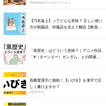
PR(合同会社デジタルファーム )
【汚名返上】ってどんな意味？ 正しい使い
方や類義語、対義語を交えて解説【教員監
修...
「黒歴史」はどういう意味？｜アニメ作品
「∀（ターンエー）ガンダム」との関連や
実例...
高難度漢字に挑戦！【いびき】を漢字で正
しく書けますか？
LIFESTYLE