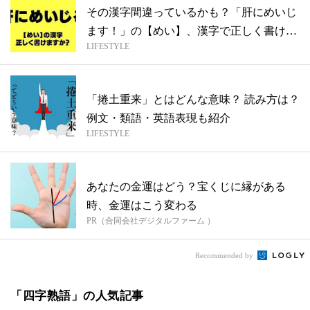
その漢字間違っているかも？「肝にめいじ
ます！」の【めい】、漢字で正しく書けま
LIFESTYLE
すか...
「捲土重来」とはどんな意味？ 読み方は？
例⽂・類語・英語表現も紹介
LIFESTYLE
あなたの金運はどう？宝くじに縁がある
時、金運はこう変わる
PR（合同会社デジタルファーム ）
Recommended by
「四字熟語」の人気記事