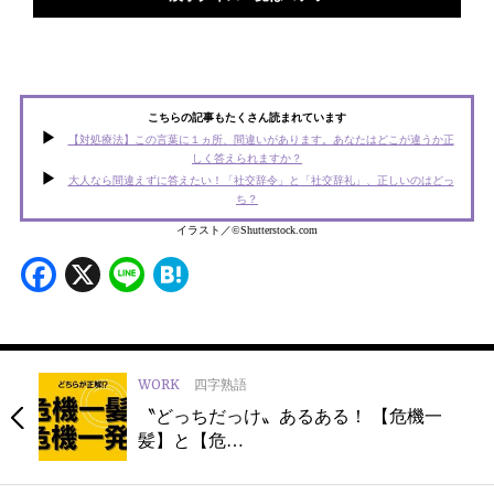
こちらの記事もたくさん読まれています
【対処療法】この言葉に１ヵ所、間違いがあります。あなたはどこが違うか正
しく答えられますか？
大人なら間違えずに答えたい！「社交辞令」と「社交辞礼」、正しいのはどっ
ち？
イラスト／©Shutterstock.com
Facebook
X
Line
Hatena
WORK
四字熟語
〝どっちだっけ〟あるある！ 【危機一
髪】と【危…