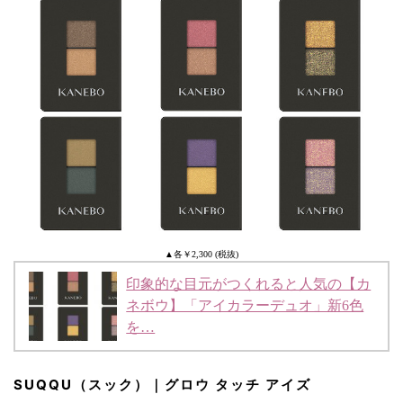
▲各￥2,300 (税抜)
印象的な目元がつくれると人気の【カ
ネボウ】「アイカラーデュオ」新6色
を…
SUQQU（スック）｜グロウ タッチ アイズ