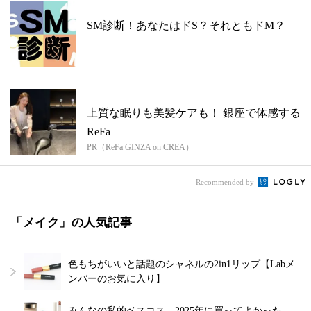
SM診断！あなたはドS？それともドM？
上質な眠りも美髪ケアも！ 銀座で体感する
ReFa
PR（ReFa GINZA on CREA）
Recommended by
「メイク」の人気記事
色もちがいいと話題のシャネルの2in1リップ【Labメ
ンバーのお気に入り】
みんなの私的ベスコス。2025年に買ってよかった