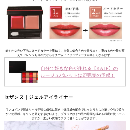
鮮やかな赤い下地にヌードカラーを重ねて、自分に似合う色を作り出す。重ねる色や量を変
えてアレンジも自在だから今まで以上にリップメークが楽しくなるはず。
自分で好きな色が作れる【KATE】の
ルージュパレットは即完売の予感！
セザンヌ｜ジェルアイライナー
ワンコインで買えちゃう手頃な価格に驚き！保湿成分配合でしっとりとした塗り心地で柔ら
かい使用感。キリッと見えすぎないよう、ブラックはまつ毛の隙間を埋める程度に使ってい
ますが、柔かい質感でラクに引くことができます。