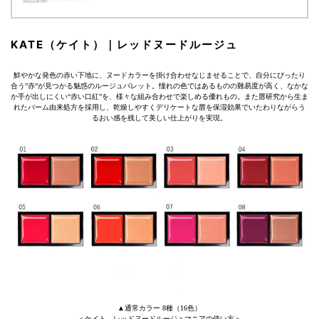
KATE（ケイト）｜レッドヌードルージュ
鮮やかな発色の赤い下地に、ヌードカラーを掛け合わせなじませることで、自分にぴったり
合う”赤”が見つかる魅惑のルージュパレット。憧れの色ではあるものの難易度が高く、なかな
か手が出しにくい“赤い口紅”を、様々な組み合わせで楽しめる優れもの。また唇研究から生ま
れたバーム由来処方を採用し、乾燥しやすくデリケートな唇を保湿効果でいたわりながらう
るおい感を残して美しい仕上がりを実現。
▲通常カラー 8種（16色）
＜ケイト レッドヌードルージュマニアの使い方＞