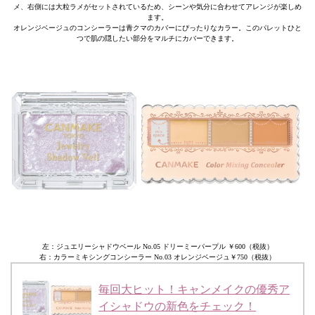
メ、右側には大粒ラメがセットされているため、シーンや気分に合わせてアレンジが楽しめ
ます。
オレンジベージュのコンシーラーは青クマのカバーにぴったりなカラー。このパレットひと
つで肌の隠したい部分をマルチにカバーできます。
左：ジュエリーシャドウベール No.05 ドリーミーパープル ￥600（税抜）
右：カラーミキシングコンシーラー No.03 オレンジベージュ￥750（税抜）
毎回大ヒット！キャンメイクの優秀ア
イシャドウの新色をチェック！