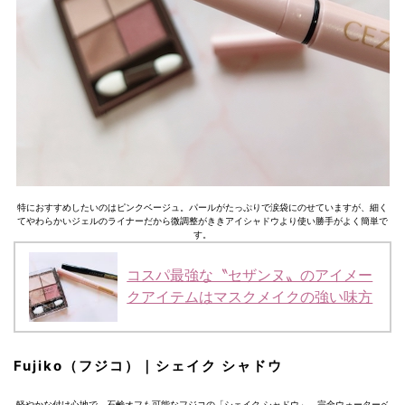
特におすすめしたいのはピンクベージュ。パールがたっぷりで涙袋にのせていますが、細く
てやわらかいジェルのライナーだから微調整がききアイシャドウより使い勝手がよく簡単で
す。
コスパ最強な〝セザンヌ〟のアイメー
クアイテムはマスクメイクの強い味方
Fujiko（フジコ）｜シェイク シャドウ
軽やかな付け心地で、石鹸オフも可能なフジコの「シェイク シャドウ」。完全ウォーターベ