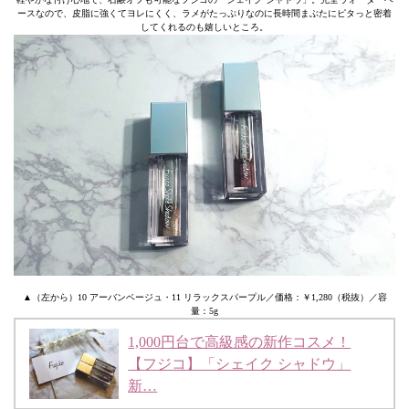
ースなので、皮脂に強くてヨレにくく、ラメがたっぷりなのに長時間まぶたにピタっと密着
してくれるのも嬉しいところ。
▲（左から）10 アーバンベージュ・11 リラックスパープル／価格：￥1,280（税抜）／容
量：5g
1,000円台で高級感の新作コスメ！
【フジコ】「シェイク シャドウ」
新…