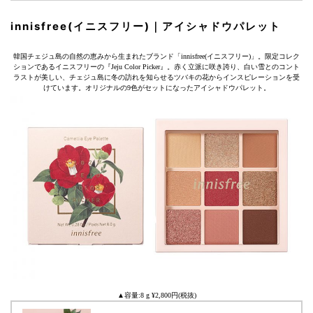
innisfree(イニスフリー)｜アイシャドウパレット
韓国チェジュ島の自然の恵みから生まれたブランド「innisfree(イニスフリー)」。限定コレク
ションであるイニスフリーの『Jeju Color Picker』。赤く立派に咲き誇り、白い雪とのコント
ラストが美しい、チェジュ島に冬の訪れを知らせるツバキの花からインスピレーションを受
けています。オリジナルの9色がセットになったアイシャドウパレット。
▲容量:8 g ¥2,800円(税抜)