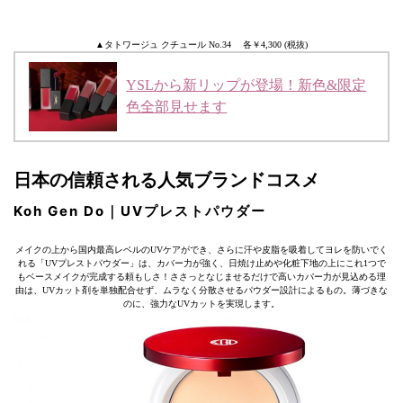
▲タトワージュ クチュール No.34 各￥4,300 (税抜)
YSLから新リップが登場！新色&限定
色全部見せます
日本の信頼される人気ブランドコスメ
Koh Gen Do｜UVプレストパウダー
メイクの上から国内最高レベルのUVケアができ、さらに汗や皮脂を吸着してヨレを防いでく
れる「UVプレストパウダー」は、カバー力が強く、日焼け止めや化粧下地の上にこれ1つで
もベースメイクが完成する頼もしさ！ささっとなじませるだけで高いカバー力が見込める理
由は、UVカット剤を単独配合せず、ムラなく分散させるパウダー設計によるもの。薄づきな
のに、強力なUVカットを実現します。