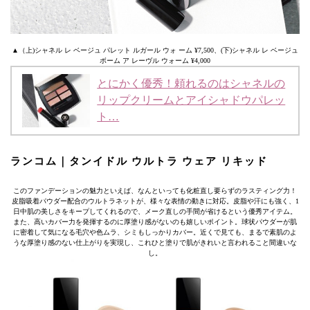
▲（上)シャネル レ ベージュ パレット ルガール ウォ ーム ¥7,500、(下)シャネル レ ベージュ
ボーム ア レーヴル ウォーム ¥4,000
とにかく優秀！頼れるのはシャネルの
リップクリームとアイシャドウパレッ
ト…
ランコム｜タンイドル ウルトラ ウェア リキッド
このファンデーションの魅力といえば、なんといっても化粧直し要らずのラスティング力！
皮脂吸着パウダー配合のウルトラネットが、様々な表情の動きに対応。皮脂や汗にも強く、1
日中肌の美しさをキープしてくれるので、メーク直しの手間が省けるという優秀アイテム。
また、高いカバー力を発揮するのに厚塗り感がないのも嬉しいポイント。球状パウダーが肌
に密着して気になる毛穴や色ムラ、シミもしっかりカバー。近くで見ても、まるで素肌のよ
うな厚塗り感のない仕上がりを実現し、これひと塗りで肌がきれいと言われること間違いな
し。