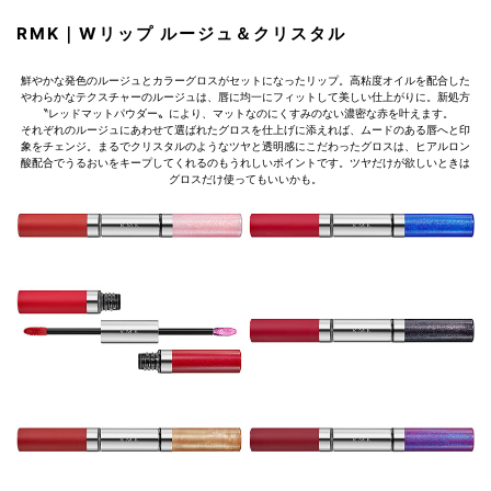
RMK｜Wリップ ルージュ＆クリスタル
鮮やかな発色のルージュとカラーグロスがセットになったリップ。高粘度オイルを配合した
やわらかなテクスチャーのルージュは、唇に均一にフィットして美しい仕上がりに。新処方
〝レッドマットパウダー〟により、マットなのにくすみのない濃密な赤を叶えます。
それぞれのルージュにあわせて選ばれたグロスを仕上げに添えれば、ムードのある唇へと印
象をチェンジ。まるでクリスタルのようなツヤと透明感にこだわったグロスは、ヒアルロン
酸配合でうるおいをキープしてくれるのもうれしいポイントです。ツヤだけが欲しいときは
グロスだけ使ってもいいかも。