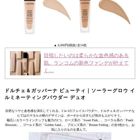
▲ 6,000円(税抜) 全14色
目指したいのは柔らかな血色感のある
肌。ランコムの新色ファンデが叶えて
く…
ドルチェ＆ガッバーナ ビューティ｜ソーラーグロウ イ
ルミネーティングパウダー デュオ
自然なツヤと血色感を演出してくれる、2 in 1のフェイスパウダー。ドルチェ＆ガッバーナな
らではのマヨルカ柄のデザインは、ポーチから出すたび気分も上がりそう。
幅広いカラーラインナップも魅力の1つ。ローズ系の「Sweet Pink」、コーラル系の「Peach
Blossom」、ゴールド系の「Golden Sand」、ブロンズ系の「Bronze Feeling」の全4色から、お
気に入りのものを選んで。