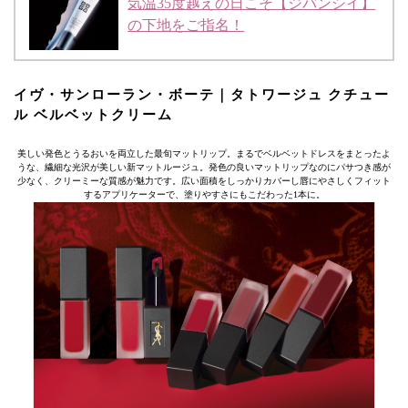
気温35度越えの日こそ【ジバンシイ】
の下地をご指名！
イヴ・サンローラン・ボーテ｜タトワージュ クチュー
ル ベルベットクリーム
美しい発色とうるおいを両立した最旬マットリップ。まるでベルベットドレスをまとったよ
うな、繊細な光沢が美しい新マットルージュ。発色の良いマットリップなのにパサつき感が
少なく、クリーミーな質感が魅力です。広い面積をしっかりカバーし唇にやさしくフィット
するアプリケーターで、塗りやすさにもこだわった1本に。