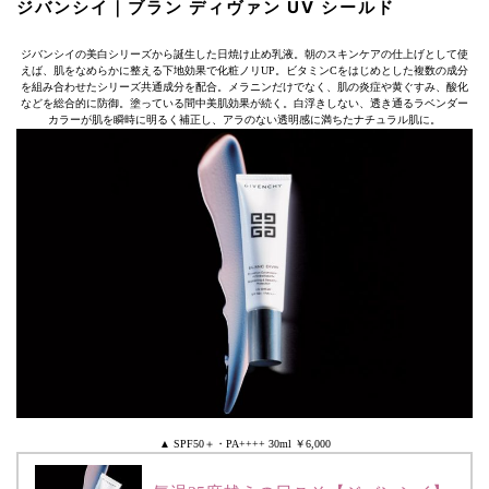
ジバンシイ｜ブラン ディヴァン UV シールド
ジバンシイの美白シリーズから誕生した日焼け止め乳液。朝のスキンケアの仕上げとして使
えば、肌をなめらかに整える下地効果で化粧ノリUP。ビタミンCをはじめとした複数の成分
を組み合わせたシリーズ共通成分を配合。メラニンだけでなく、肌の炎症や黄ぐすみ、酸化
などを総合的に防御。塗っている間中美肌効果が続く。白浮きしない、透き通るラベンダー
カラーが肌を瞬時に明るく補正し、アラのない透明感に満ちたナチュラル肌に。
▲ SPF50＋・PA++++ 30ml ￥6,000