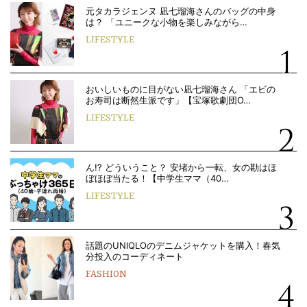
元タカラジェンヌ 凪七瑠海さんのバッグの中身
は？ 「ユニークな小物を楽しみながら…
LIFESTYLE
おいしいものに目がない凪七瑠海さん 「エビの
お寿司は断然生派です」【宝塚歌劇団O…
LIFESTYLE
ん!? どういうこと？ 安堵から一転、女の勘はほ
ぼほぼ当たる！【中学生ママ（40…
LIFESTYLE
話題のUNIQLOのデニムジャケットを購入！春気
分投入のコーディネート
FASHION