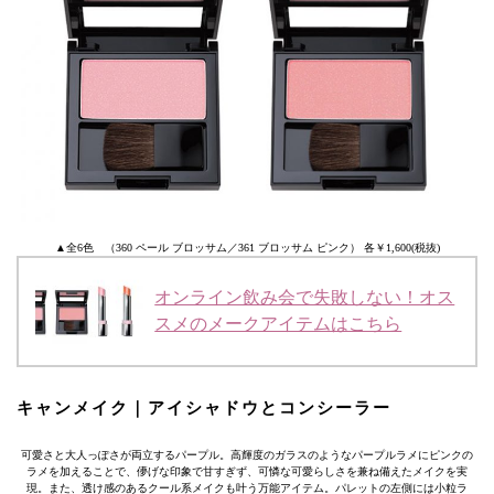
▲全6色 （360 ペール ブロッサム／361 ブロッサム ピンク） 各￥1,600(税抜)
オンライン飲み会で失敗しない！オス
スメのメークアイテムはこちら
キャンメイク｜アイシャドウとコンシーラー
可愛さと大人っぽさが両立するパープル。高輝度のガラスのようなパープルラメにピンクの
ラメを加えることで、儚げな印象で甘すぎず、可憐な可愛らしさを兼ね備えたメイクを実
現。また、透け感のあるクール系メイクも叶う万能アイテム。パレットの左側には小粒ラ