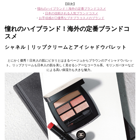
【目次】
・
憧れのハイブランド！海外の定番ブランドコスメ
・
日本の信頼される人気ブランドコスメ
・
お手頃感が◎優秀なプチプラコスメのブランド
憧れのハイブランド！海外の定番ブランドコ
スメ
シャネル｜リップクリームとアイシャドウパレット
とにかく優秀！日本人の肌にピタリとはまるベージュからブラウンのアイシャドウパレッ
ト。リップクリームも日本人の肌を美しく見せるシアーなコーラル系。モリンガバターなど
による高い保湿力も大きな魅力。