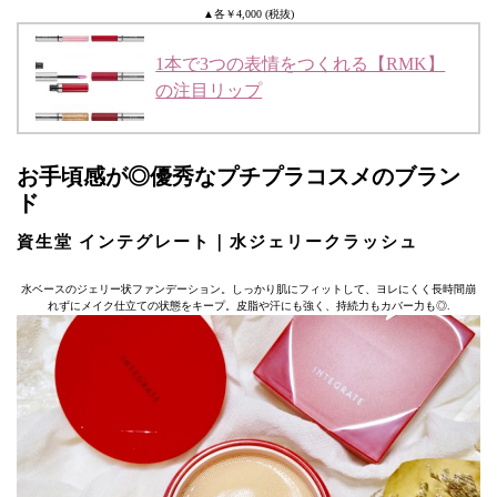
▲各￥4,000 (税抜)
1本で3つの表情をつくれる【RMK】
の注目リップ
お手頃感が◎優秀なプチプラコスメのブラン
ド
資生堂 インテグレート｜水ジェリークラッシュ
水ベースのジェリー状ファンデーション。しっかり肌にフィットして、ヨレにくく長時間崩
れずにメイク仕立ての状態をキープ。皮脂や汗にも強く、持続力もカバー力も◎.