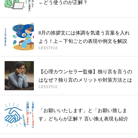
←どう使うのが正解？
8月の挨拶文には体調を気遣う言葉を入れ
よう！上～下旬ごとの表現や例文を解説
LIFESTYLE
【心理カウンセラー監修】独り言を言うの
はなぜ？独り言のメリットや対策方法とは
LIFESTYLE
「お願いいたします」と「お願い致しま
す」どちらが正解？ 言い換え表現も紹介