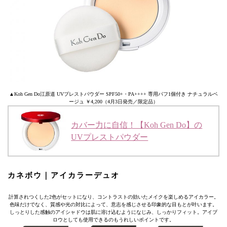
▲Koh Gen Do江原道 UVプレストパウダー SPF50+・PA++++ 専用パフ1個付き ナチュラルベ
ージュ ￥4,200（4月3日発売／限定品）
カバー力に自信！【Koh Gen Do】の
UVプレストパウダー
カネボウ｜アイカラーデュオ
計算されつくした2色がセットになり、コントラストの効いたメイクを楽しめるアイカラー。
色味だけでなく、質感や光の対比によって、意志を感じさせる印象的な目もとが叶います。
しっとりした感触のアイシャドウは肌に溶け込むようになじみ、しっかりフィット。アイブ
ロウとしても使用できるのもうれしいポイントです。