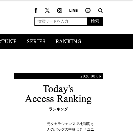
検索
RTUNE
SERIES
RANKING
2026.08.06
ランキング
元タカラジェンヌ 凪七瑠海さ
んのバッグの中身は？ 「ユニ