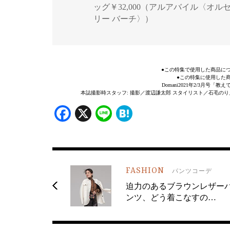
ッグ￥32,000（アルアバイル〈オルセ
リー バーチ〉）
●この特集で使用した商品に
●この特集に使用した
Domani2021年2/3月
本誌撮影時スタッフ: 撮影／渡辺謙太郎 スタイリスト／石毛のりえヘ
Facebook
X
Line
Hatena
FASHION
パンツコーデ
迫力のあるブラウンレザー
ンツ、どう着こなすの…