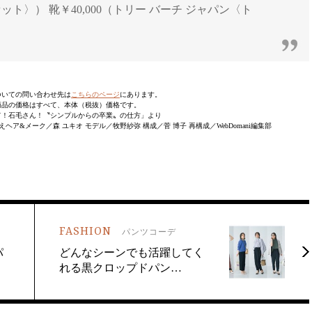
ット〉） 靴￥40,000（トリー バーチ ジャパン〈ト
ついての問い合わせ先は
こちらのページ
にあります。
商品の価格はすべて、本体（税抜）価格です。
号「教えて！石毛さん！〝シンプルからの卒業〟の仕方」より
ア&メーク／森 ユキオ モデル／牧野紗弥 構成／菅 博子 再構成／WebDomani編集部
FASHION
パンツコーデ
パ
どんなシーンでも活躍してく
れる黒クロップドパン…