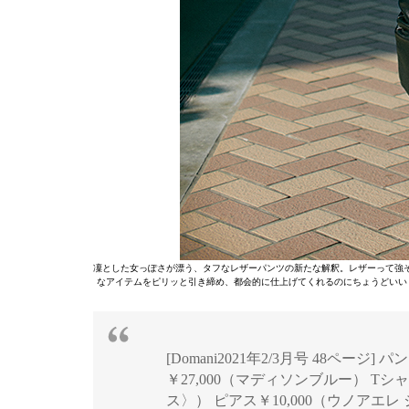
凜とした女っぽさが漂う、タフなレザーパンツの新たな解釈。レザーって強
なアイテムをピリッと引き締め、都会的に仕上げてくれるのにちょうどいい
[Domani2021年2/3月号 48ページ] 
￥27,000（マディソンブルー） Tシ
ス〉） ピアス￥10,000（ウノアエ