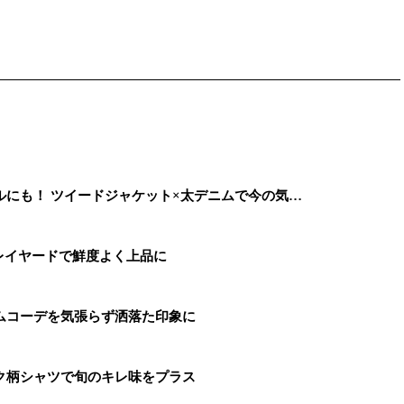
にも！ ツイードジャケット×太デニムで今の気…
レイヤードで鮮度よく上品に
ムコーデを気張らず洒落た印象に
ク柄シャツで旬のキレ味をプラス