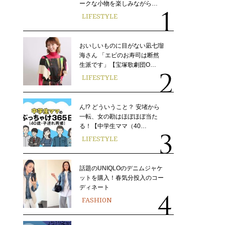
ークな小物を楽しみながら…
LIFESTYLE
おいしいものに目がない凪七瑠
海さん 「エビのお寿司は断然
生派です」【宝塚歌劇団O…
LIFESTYLE
ん!? どういうこと？ 安堵から
一転、女の勘はほぼほぼ当た
る！【中学生ママ（40…
LIFESTYLE
話題のUNIQLOのデニムジャケ
ットを購入！春気分投入のコー
ディネート
FASHION