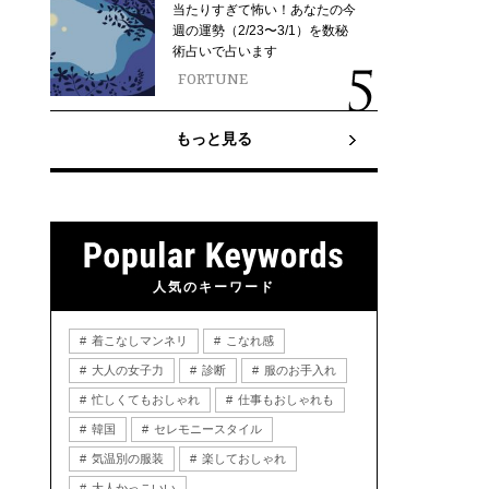
当たりすぎて怖い！あなたの今
週の運勢（2/23〜3/1）を数秘
術占いで占います
FORTUNE
もっと見る
人気のキーワード
着こなしマンネリ
こなれ感
大人の女子力
診断
服のお手入れ
忙しくてもおしゃれ
仕事もおしゃれも
韓国
セレモニースタイル
気温別の服装
楽しておしゃれ
大人かっこいい