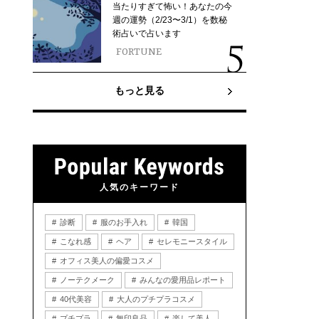
当たりすぎて怖い！あなたの今
週の運勢（2/23〜3/1）を数秘
術占いで占います
FORTUNE
もっと見る
人気のキーワード
診断
服のお手入れ
韓国
こなれ感
ヘア
セレモニースタイル
オフィス美人の偏愛コスメ
ノーテクメーク
みんなの愛用品レポート
40代美容
大人のプチプラコスメ
プチプラ
無印良品
楽して美人