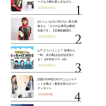
ークな小物を楽しみながら…
LIFESTYLE
おいしいものに目がない凪七瑠
海さん 「エビのお寿司は断然
生派です」【宝塚歌劇団O…
LIFESTYLE
ん!? どういうこと？ 安堵から
一転、女の勘はほぼほぼ当た
る！【中学生ママ（40…
LIFESTYLE
話題のUNIQLOのデニムジャケ
ットを購入！春気分投入のコー
ディネート
FASHION