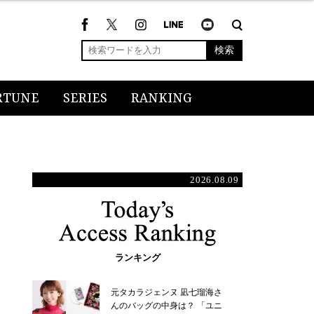
検索
RTUNE
SERIES
RANKING
2026.08.09
ランキング
元タカラジェンヌ 凪七瑠海さ
んのバッグの中身は？ 「ユニ