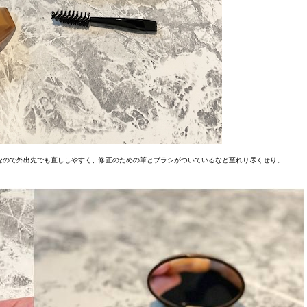
なので外出先でも直ししやすく、修正のための筆とブラシがついているなど至れり尽くせり。