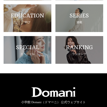
EDUCATION
SERIES
学び
連載
SPECIAL
RANKING
スペシャル
ランキング
小学館 Domani（ドマーニ） 公式ウェブサイト