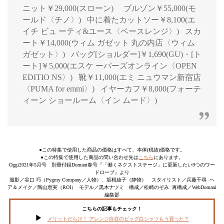
ニット￥29,000(スローン) ブルゾン￥55,000(モ
ールド〈チノ〉) 中に着たカットソー￥8,100(エ
イチ ビュ ーティ&ユース〈ベースレンジ〉) スカ
ート￥14,000(ウィム ガゼット 丸の内店〈ウィム
ガゼット〉) バッグ[ショルダー]￥1,690(GU)・[ト
ート]￥5,000(エスケ ーパーズオンライン〈OPEN
EDITIO NS〉) 靴￥11,000(エミ ニュウマン新宿店
〈PUMA for emmi〉) イヤーカフ￥8,000(フォーテ
ィーン ショールーム〈イン ムード〉)
●この特集で使用した商品の価格はすべて、本体(税抜)価格です。
●この特集で使用した商品の問い合わせ先は
こちら
にあります。
Oggi2021年5月号 別冊付録Domani春号『「働くネクストステージ」に更新したい9つのワー
ドローブ』より
撮影／谷口 巧（Pygmy Company／人物）、坂根綾子（静物） スタイリスト／兵藤千尋 ヘ
ア＆メイク／陶山恵実（ROI） モデル／黒木ナツミ 構成／松崎のぞみ 再構成／WebDomani
編集部
こちらの記事もチェック！
メリットだらけ！ アレンジ自在のビッグ白シャツもう買った？