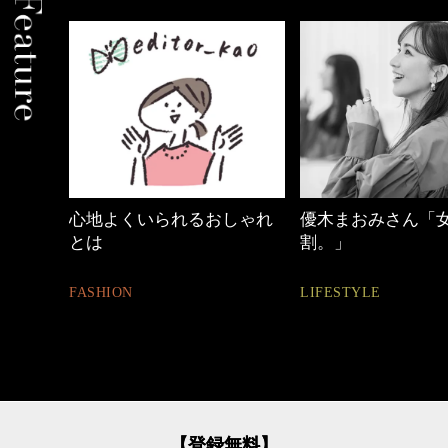
しゃれ
優木まおみさん「女の時間
40代の小顔メイク
割。」
BEAUTY
LIFESTYLE
【登録無料】