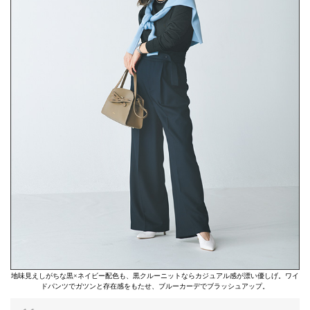
地味見えしがちな黒×ネイビー配色も、黒クルーニットならカジュアル感が漂い優しげ。ワイ
ドパンツでガツンと存在感をもたせ、ブルーカーデでブラッシュアップ。