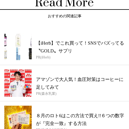
Read More
おすすめの関連記事
【iHerb】でこれ買って！SNSでバズってる
〝GOLD〟サプリ
PR(iHerb)
アマゾンで大人気！血圧対策はコーヒーに
足してみて
PR(森永乳業)
８月のロト6はこの方法で買え!!６つの数字
が『完全一致』する方法