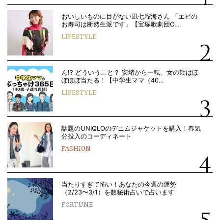
おいしいものに目がない凪七瑠海さん 「エビの
お寿司は断然生派です」【宝塚歌劇団O…
LIFESTYLE
ん!? どういうこと？ 安堵から一転、女の勘はほ
ぼほぼ当たる！【中学生ママ（40…
LIFESTYLE
話題のUNIQLOのデニムジャケットを購入！春気
分投入のコーディネート
FASHION
当たりすぎて怖い！あなたの今週の運勢
（2/23〜3/1）を数秘術占いで占います
FORTUNE