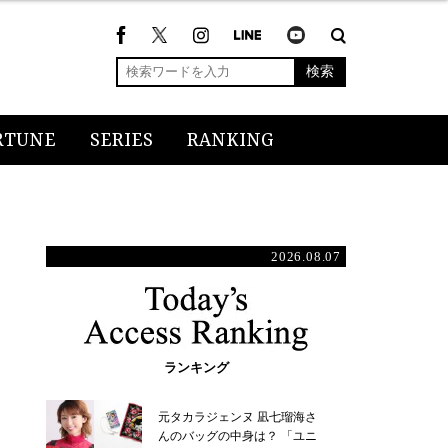
検索
RTUNE
SERIES
RANKING
2026.08.07
ランキング
元タカラジェンヌ 凪七瑠海さ
んのバッグの中身は？ 「ユニ