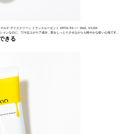
チ デイスクリーン トランスルーセント SPF50･PA+++ 30mL ￥6,050
ションなのに、72％以上がケア成分。肌をしっとりさせながらも軽やかな使い心地です。
できる