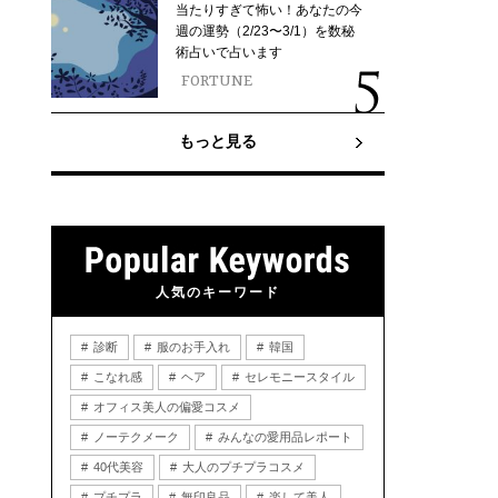
当たりすぎて怖い！あなたの今
週の運勢（2/23〜3/1）を数秘
術占いで占います
FORTUNE
もっと見る
人気のキーワード
診断
服のお手入れ
韓国
こなれ感
ヘア
セレモニースタイル
オフィス美人の偏愛コスメ
ノーテクメーク
みんなの愛用品レポート
40代美容
大人のプチプラコスメ
プチプラ
無印良品
楽して美人