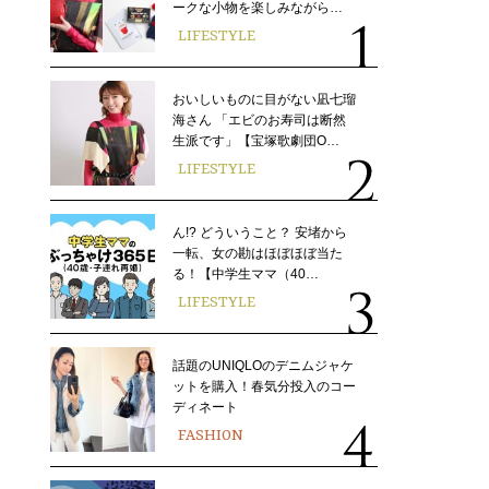
ークな小物を楽しみながら…
LIFESTYLE
おいしいものに目がない凪七瑠
海さん 「エビのお寿司は断然
生派です」【宝塚歌劇団O…
LIFESTYLE
ん!? どういうこと？ 安堵から
一転、女の勘はほぼほぼ当た
る！【中学生ママ（40…
LIFESTYLE
話題のUNIQLOのデニムジャケ
ットを購入！春気分投入のコー
ディネート
FASHION