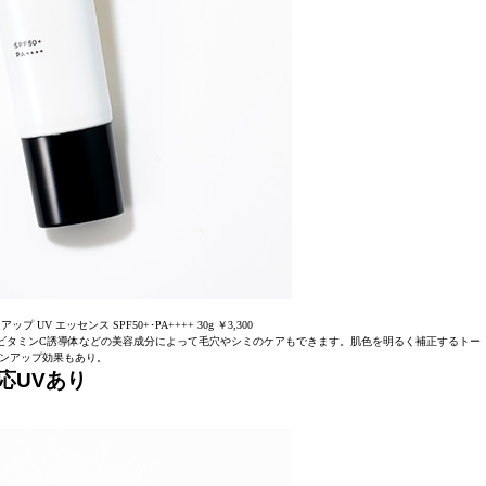
プ UV エッセンス SPF50+･PA++++ 30g ￥3,300
ビタミンC誘導体などの美容成分によって毛穴やシミのケアもできます。肌色を明るく補正するトー
ンアップ効果もあり。
応UVあり