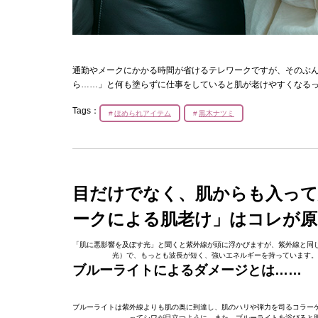
通勤やメークにかかる時間が省けるテレワークですが、そのぶん
ら……」と何も塗らずに仕事をしていると肌が老けやすくなる
Tags：
ほめられアイテム
黒木ナツミ
目だけでなく、肌からも入って
ークによる肌老け」はコレが原
「肌に悪影響を及ぼす光」と聞くと紫外線が頭に浮かびますが、紫外線と同
光）で、もっとも波長が短く、強いエネルギーを持っています。
ブルーライトによるダメージとは……
ブルーライトは紫外線よりも肌の奥に到達し、肌のハリや弾力を司るコラー
ってシワが目立つように。また、ブルーライトを浴びると