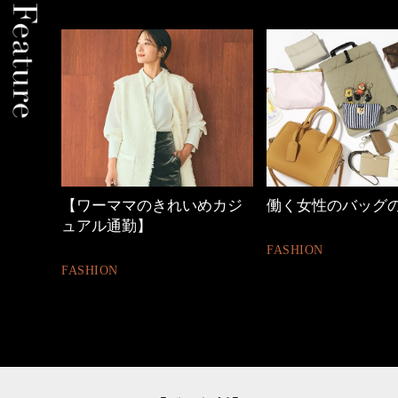
めカジ
働く女性のバッグの中身
心地よくいられる
とは
FASHION
FASHION