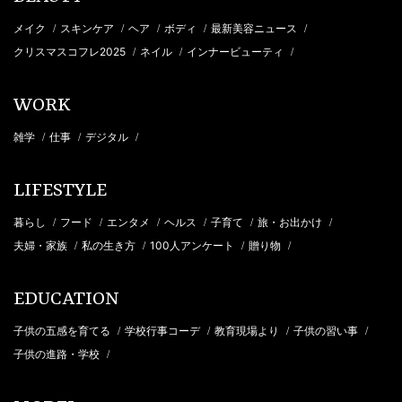
メイク
スキンケア
ヘア
ボディ
最新美容ニュース
/
/
/
/
/
クリスマスコフレ2025
ネイル
インナービューティ
/
/
/
WORK
雑学
仕事
デジタル
/
/
/
LIFESTYLE
暮らし
フード
エンタメ
ヘルス
子育て
旅・お出かけ
/
/
/
/
/
/
夫婦・家族
私の生き方
100人アンケート
贈り物
/
/
/
/
EDUCATION
子供の五感を育てる
学校行事コーデ
教育現場より
子供の習い事
/
/
/
/
子供の進路・学校
/