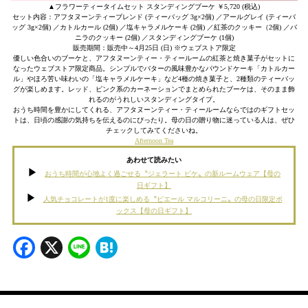
▲フラワーティータイムセット スタンディングブーケ ￥5,720 (税込)
セット内容：アフタヌーンティーブレンド (ティーバッグ 3g×2個) ／アールグレイ (ティーバ
ッグ 3g×2個) ／カトルカール (2個) ／塩キャラメルケーキ (2個) ／紅茶のクッキー（2個) ／バ
ニラのクッキー (2個) ／スタンディングブーケ (1個)
販売期間：販売中～4月25日 (日) ※ウェブストア限定
優しい色合いのブーケと、アフタヌーンティー・ティールームの紅茶と焼き菓子がセットに
なったウェブストア限定商品。シンプルでバターの風味豊かなパウンドケーキ「カトルカー
ル」やほろ苦い味わいの「塩キャラメルケーキ」など4種の焼き菓子と、2種類のティーバッ
グが楽しめます。レッド、ピンク系のカーネーションでまとめられたブーケは、そのまま飾
れるのがうれしいスタンディングタイプ。
おうち時間を豊かにしてくれる、アフタヌーンティー・ティールームならではのギフトセッ
トは、日頃の感謝の気持ちを伝えるのにぴったり。母の日の贈り物に迷っている人は、ぜひ
チェックしてみてくださいね。
Afternoon Tea
あわせて読みたい
おうち時間が心地よく過ごせる〝ジェラート ピケ〟の新ルームウェア【母の
日ギフト】
人気チョコレートが1度に楽しめる〝ピエール マルコリーニ〟の母の日限定ボ
ックス【母の日ギフト】
Facebook
X
Line
Hatena