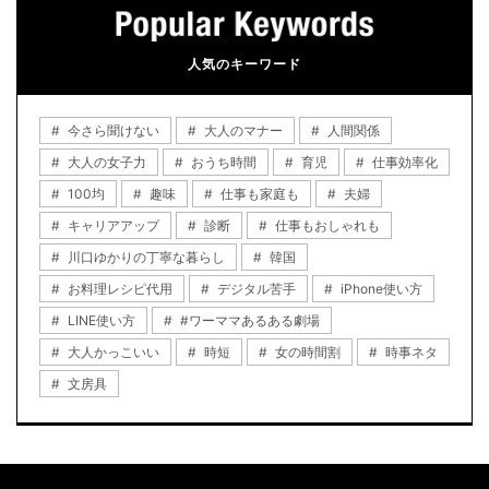
人気のキーワード
今さら聞けない
大人のマナー
人間関係
大人の女子力
おうち時間
育児
仕事効率化
100均
趣味
仕事も家庭も
夫婦
キャリアアップ
診断
仕事もおしゃれも
川口ゆかりの丁寧な暮らし
韓国
お料理レシピ代用
デジタル苦手
iPhone使い方
LINE使い方
#ワーママあるある劇場
大人かっこいい
時短
女の時間割
時事ネタ
文房具