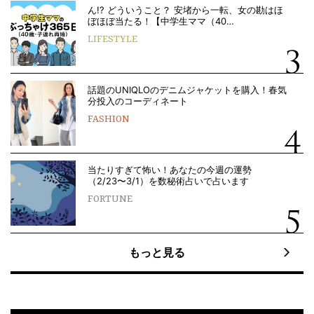
ん!? どういうこと？ 安堵から一転、女の勘はほ
ぼほぼ当たる！【中学生ママ（40…
LIFESTYLE
話題のUNIQLOのデニムジャケットを購入！春気
分投入のコーディネート
FASHION
当たりすぎて怖い！あなたの今週の運勢
（2/23〜3/1）を数秘術占いで占います
FORTUNE
もっと見る