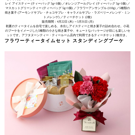
レイ アイスティー (ティーバッグ 5g×1個) ／オレンジアールグレイ (ティーバッグ 5g×1個) ／
マスカットグリーンティー (ティーバッグ 5g×1個) ／フラワーアンサンブル (110g) ／5種類の
焼き菓子 (アーモンドサブレ・チョコサブレ・キャラメルサブレ・ラズベリーメレンゲ・ミン
トメレンゲ) ／ティーチケット (2枚)
販売期間：4月22日 (木) ～5月31日 (月)
初夏のティータイムを自宅で楽しめる、水出しアイスティーと焼き菓子の詰め合わせ。小花
のブーケをイメージした5種類の小さな焼き菓子や、キュートなパッケージが目にも楽しいセ
ットです。アフタヌーンティー・ティールーム店内で利用できるティーチケット2枚付き。
フラワーティータイムセット スタンディングブーケ