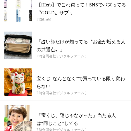
【iHerb】でこれ買って！SNSでバズってる
〝GOLD〟サプリ
PR(iHerb)
「占い師だけが知ってる〝お金が増える人
の共通点〟」
PR(合同会社デジタルファーム )
宝くじ“なんとなく”で買っている限り変わ
らない
PR(合同会社デジタルファーム )
「宝くじ、運じゃなかった」当たる人
は“同じこと”してる
PR(合同会社デジタルファーム )