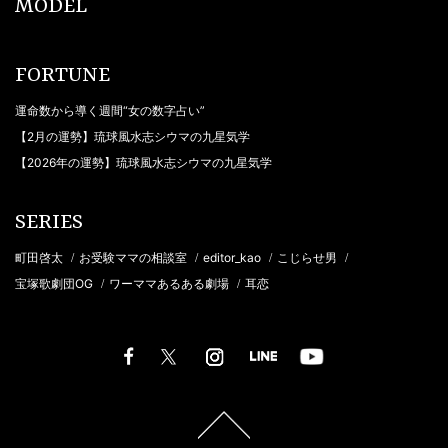
MODEL
FORTUNE
運命数から導く週間“女の数字占い”
【2月の運勢】琉球風水志シウマの九星気学
【2026年の運勢】琉球風水志シウマの九星気学
SERIES
町田啓太
お受験ママの相談室
editor_kao
こじらせ男
/
/
/
/
宝塚歌劇団OG
ワーママあるある劇場
耳恋
/
/