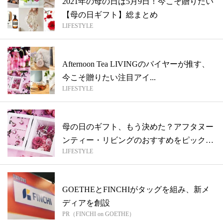
2021年の母の日は5月9日！今こそ贈りたい
【母の日ギフト】総まとめ
LIFESTYLE
Afternoon Tea LIVINGのバイヤーが推す、
今こそ贈りたい注目アイ...
LIFESTYLE
母の日のギフト、もう決めた？アフタヌー
ンティー・リビングのおすすめをピックア
LIFESTYLE
ップ
GOETHEとFINCHIがタッグを組み、新メ
ディアを創設
PR（FINCHI on GOETHE）