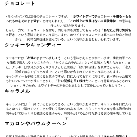
チョコレート
バレンタインでは定番のチョコレートですが、「
ホワイトデーでチョコレートを贈る＝もら
ったものをそのまま返す
」と考えられたり、「
これ以上の進展はない＝現状維持
」の意味を
持つという説があります。
しかし一方で、チョコレートを贈り、同じものをお返しでもらうのは「
あなたと同じ気持ち
＝好き
」という意味であるという説も。また、ホワイトチョコレートは真っ白＝純白と連想
され、「純粋な関係性を望んでいる」という意味があるともいわれています。
クッキーやキャンディー
クッキーには「
友達のままでいましょう
」という意味があるとされています。比較的手ごろ
な価格で購入しやすいことから、「たくさんの中の1人」という意味とも考えられます。ま
た、クッキーは水分が少なくサクサクとした食感が「軽い関係性」を表すことから、「恋人
関係ではなくずっと友達で」という思いが含まれているという説もあります。
キャンディーも手軽に買えるお菓子ですが、口に入れてもすぐに溶けず、食べ終わった後で
も甘いフレーバーが残ることから、「
甘い関係を長く続けたい
」という意味があるとされて
います。そのため、ホワイトデーの本命のお返しとして定番になっているようです。
キャラメル
キャラメルには「一緒にいると安心できる」という意味があります。キャラメルを口に入れ
るとゆっくり溶けていくことや優しく温かみのある甘み、さらにキャラメルを作る過程の時
間をかけてゆっくりと煮詰める様子から。時間をかけて心が打ち解ける安心感を表していま
す。
マカロンやバウムクーヘン
近年人気の高いお菓子である「マカロン」。マカロンを贈る場合には「
あなたは特別な人
」