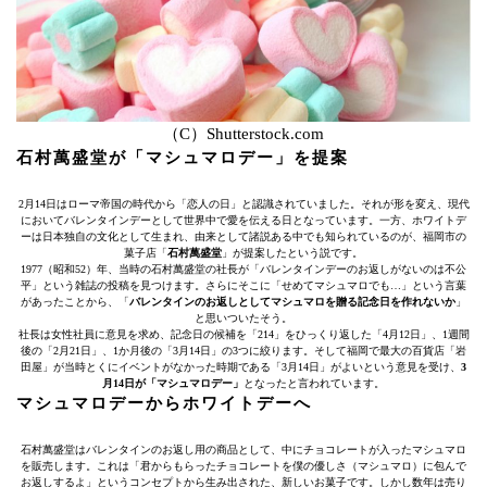
（C）Shutterstock.com
石村萬盛堂が「マシュマロデー」を提案
2月14日はローマ帝国の時代から「恋人の日」と認識されていました。それが形を変え、現代
においてバレンタインデーとして世界中で愛を伝える日となっています。一方、ホワイトデ
ーは日本独自の文化として生まれ、由来として諸説ある中でも知られているのが、福岡市の
菓子店「
石村萬盛堂
」が提案したという説です。
1977（昭和52）年、当時の石村萬盛堂の社長が「バレンタインデーのお返しがないのは不公
平」という雑誌の投稿を見つけます。さらにそこに「せめてマシュマロでも…」という言葉
があったことから、「
バレンタインのお返しとしてマシュマロを贈る記念日を作れないか
」
と思いついたそう。
社長は女性社員に意見を求め、記念日の候補を「214」をひっくり返した「4月12日」、1週間
後の「2月21日」、1か月後の「3月14日」の3つに絞ります。そして福岡で最大の百貨店「岩
田屋」が当時とくにイベントがなかった時期である「3月14日」がよいという意見を受け、
3
月14日が「マシュマロデー」
となったと言われています。
マシュマロデーからホワイトデーへ
石村萬盛堂はバレンタインのお返し用の商品として、中にチョコレートが入ったマシュマロ
を販売します。これは「君からもらったチョコレートを僕の優しさ（マシュマロ）に包んで
お返しするよ」というコンセプトから生み出された、新しいお菓子です。しかし数年は売り