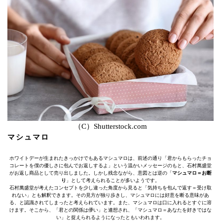
（C）Shutterstock.com
マシュマロ
ホワイトデーが生まれたきっかけでもあるマシュマロは、前述の通り「君からもらったチョ
コレートを僕の優しさに包んでお返しするよ」という温かいメッセージのもと、石村萬盛堂
がお返し商品として売り出しました。しかし残念ながら、意図とは逆の「
マシュマロ＝お断
り
」として考えられることが多いようです。
石村萬盛堂が考えたコンセプトを少し違った角度から見ると「気持ちを包んで返す＝受け取
れない」とも解釈できます。その見方が独り歩きし、マシュマロには好意を断る意味があ
る、と認識されてしまったと考えられています。また、マシュマロは口に入れるとすぐに溶
けます。そこから、「君との関係は儚い」と連想され、「マシュマロ＝あなたを好きではな
い」と捉えられるようになったともいわれます。