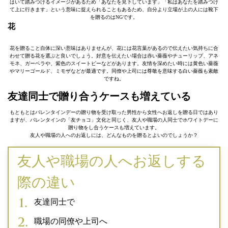
はいて踏みつけるイメージがあるため「あなたを見下しています」「私はあなたを踏みつけ
て上に行きます」という意味に捉えられることもあるため、自分より立場が上の人には靴下
を贈るのはNGです。
花
花を贈ること自体に深い意味はありませんが、花には花言葉があるので伝えたい気持ちに合
わせて贈る花を選ぶと良いでしょう。好意を伝えたい場合は赤い薔薇やチューリップ、アネ
モネ、ガーベラや、紫色のスイートピーなどがあります。友情を深めたい時には黄色い薔薇
やマリーゴールド、ミモザなどが最適です。同僚や上司には尊敬を意味する白い薔薇も素敵
ですね。
友達同士で贈り合うケースも増えている
もともとはバレンタインデーの贈り物を受け取った男性から女性へお返しを贈る日ではあり
ますが、バレンタインの「友チョコ」文化と同じく、友人や職場の人同士でホワイトデーに
贈り物をし合うケースも増えています。
友人や職場の人へのお返しには、どんなものを贈るとよいのでしょうか？
友人や職場の人へお返しする
際の違い
友達同士で
職場の同僚や上司へ