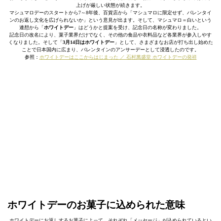
上げが厳しい状態が続きます。
マシュマロデーのスタートから7～8年後、百貨店から「マシュマロに限定せず、バレンタイ
ンのお返し文化を広げられないか」という意見が出ます。そして、マシュマロ＝白いという
連想から「
ホワイトデー
」はどうかと提案を受け、記念日の名称が変わりました。
記念日の改名により、菓子業界だけでなく、その他の食品や衣料品など各業界が参入しやす
くなりました。そして「
3月14日はホワイトデー
」として、さまざまなお店が打ち出し始めた
ことで日本国内に広まり、バレンタインのアンサーデーとして浸透したのです。
参照：
ホワイトデーはここからはじまった ／ 石村萬盛堂 ホワイトデーの発祥
ホワイトデーのお菓子に込められた意味
ホワイトデーにお返しするお菓子によって、それぞれ「メッセージ」が込められているとい