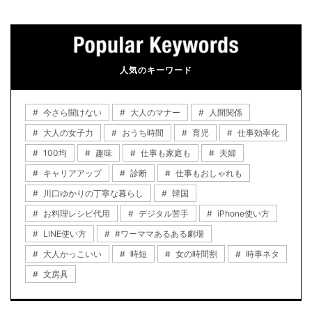
人気のキーワード
今さら聞けない
大人のマナー
人間関係
大人の女子力
おうち時間
育児
仕事効率化
100均
趣味
仕事も家庭も
夫婦
キャリアアップ
診断
仕事もおしゃれも
川口ゆかりの丁寧な暮らし
韓国
お料理レシピ代用
デジタル苦手
iPhone使い方
LINE使い方
#ワーママあるある劇場
大人かっこいい
時短
女の時間割
時事ネタ
文房具