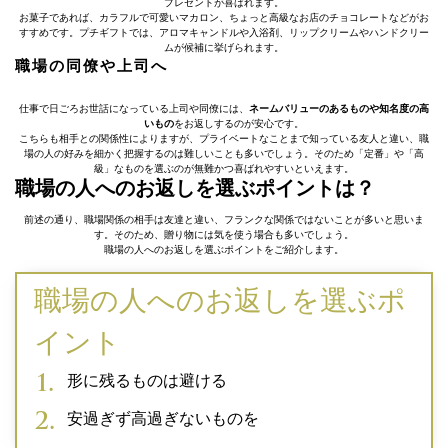
プレゼントが喜ばれます。
お菓子であれば、カラフルで可愛いマカロン、ちょっと高級なお店のチョコレートなどがお
すすめです。プチギフトでは、アロマキャンドルや入浴剤、リップクリームやハンドクリー
ムが候補に挙げられます。
職場の同僚や上司へ
仕事で日ごろお世話になっている上司や同僚には、
ネームバリューのあるものや知名度の高
いもの
をお返しするのが安心です。
こちらも相手との関係性によりますが、プライベートなことまで知っている友人と違い、職
場の人の好みを細かく把握するのは難しいことも多いでしょう。そのため「定番」や「高
級」なものを選ぶのが無難かつ喜ばれやすいといえます。
職場の人へのお返しを選ぶポイントは？
前述の通り、職場関係の相手は友達と違い、フランクな関係ではないことが多いと思いま
す。そのため、贈り物には気を使う場合も多いでしょう。
職場の人へのお返しを選ぶポイントをご紹介します。
職場の人へのお返しを選ぶポ
イント
形に残るものは避ける
安過ぎず高過ぎないものを