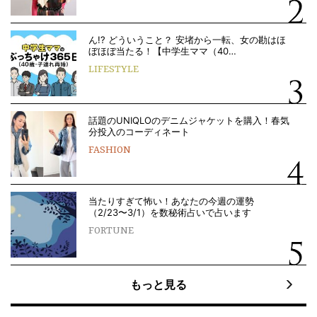
ん!? どういうこと？ 安堵から一転、女の勘はほ
ぼほぼ当たる！【中学生ママ（40…
LIFESTYLE
話題のUNIQLOのデニムジャケットを購入！春気
分投入のコーディネート
FASHION
当たりすぎて怖い！あなたの今週の運勢
（2/23〜3/1）を数秘術占いで占います
FORTUNE
もっと見る