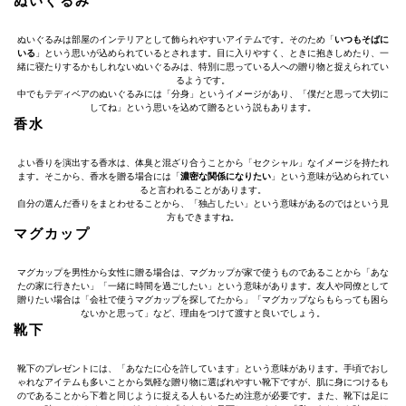
ぬいぐるみ
ぬいぐるみは部屋のインテリアとして飾られやすいアイテムです。そのため「
いつもそばに
いる
」という思いが込められているとされます。目に入りやすく、ときに抱きしめたり、一
緒に寝たりするかもしれないぬいぐるみは、特別に思っている人への贈り物と捉えられてい
るようです。
中でもテディベアのぬいぐるみには「分身」というイメージがあり、「僕だと思って大切に
してね」という思いを込めて贈るという説もあります。
香水
よい香りを演出する香水は、体臭と混ざり合うことから「セクシャル」なイメージを持たれ
ます。そこから、香水を贈る場合には「
濃密な関係になりたい
」という意味が込められてい
ると言われることがあります。
自分の選んだ香りをまとわせることから、「独占したい」という意味があるのではという見
方もできますね。
マグカップ
マグカップを男性から女性に贈る場合は、マグカップが家で使うものであることから「あな
たの家に行きたい」「一緒に時間を過ごしたい」という意味があります。友人や同僚として
贈りたい場合は「会社で使うマグカップを探してたから」「マグカップならもらっても困ら
ないかと思って」など、理由をつけて渡すと良いでしょう。
靴下
靴下のプレゼントには、「あなたに心を許しています」という意味があります。手頃でおし
ゃれなアイテムも多いことから気軽な贈り物に選ばれやすい靴下ですが、肌に身につけるも
のであることから下着と同じように捉える人もいるため注意が必要です。また、靴下は足に