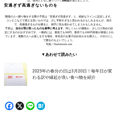
は、使用とともに減っていく
消耗品
を選びましょう。
安過ぎず高過ぎないものを
職場の人へ贈り物をする際の予算は「安過ぎず高過ぎず」と、絶妙なラインに設定します。
コンビニなどで買える安いものでは、少し手軽すぎると思われるかもしれませんが、他方
で、高価過ぎるものを贈ると、相手に気を使わせてしまうかもしれません。
予算は、
自分が受け取ったものを基準に考えます
。同じくらいの価格か、少しだけ高めの設
定にするのがおすすめです。一般的には、最低でも500円、最高でも1000円前後が相場とされ
ています。複数の人へお返しをする場合、有名店のお菓子詰め合わせを購入し、小分けにし
て贈るのもよいでしょう。
写真／Shutterstock.com
▼あわせて読みたい
2025年の春分の日は3月20日！毎年日が変
わる訳や縁起が良い食べ物を紹介
Facebook
X
Line
Hatena