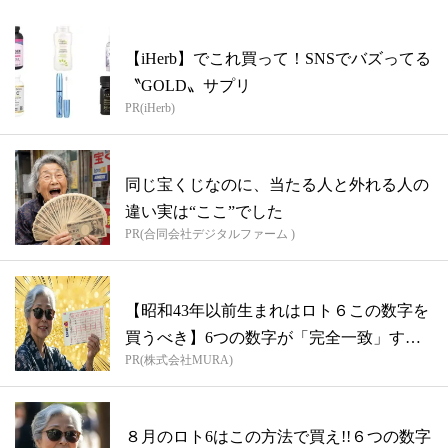
【iHerb】でこれ買って！SNSでバズってる
〝GOLD〟サプリ
PR(iHerb)
同じ宝くじなのに、当たる人と外れる人の
違い実は“ここ”でした
PR(合同会社デジタルファーム )
【昭和43年以前生まれはロト６この数字を
買うべき】6つの数字が「完全一致」する
PR(株式会社MURA)
方...
８月のロト6はこの方法で買え!!６つの数字