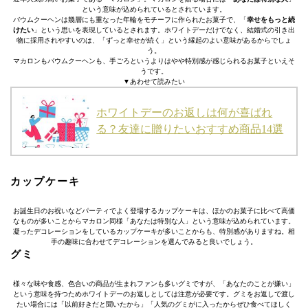
という意味が込められているとされています。
バウムクーヘンは幾層にも重なった年輪をモチーフに作られたお菓子で、「
幸せをもっと続
けたい
」という思いを表現しているとされます。ホワイトデーだけでなく、結婚式の引き出
物に採用されやすいのは、「ずっと幸せが続く」という縁起のよい意味があるからでしょ
う。
マカロンもバウムクーヘンも、手ごろというよりはやや特別感が感じられるお菓子といえそ
うです。
▼あわせて読みたい
ホワイトデーのお返しは何が喜ばれ
る？友達に贈りたいおすすめ商品14選
カップケーキ
お誕生日のお祝いなどパーティでよく登場するカップケーキは、ほかのお菓子に比べて高価
なものが多いことからマカロン同様「あなたは特別な人」という意味が込められています。
凝ったデコレーションをしているカップケーキが多いことからも、特別感がありますね。相
手の趣味に合わせてデコレーションを選んでみると良いでしょう。
グミ
様々な味や食感、色合いの商品が生まれファンも多いグミですが、「あなたのことが嫌い」
という意味を持つためホワイトデーのお返しとしては注意が必要です。グミをお返しで渡し
たい場合には「以前好きだと聞いたから」「人気のグミがに入ったからぜひ食べてほしく