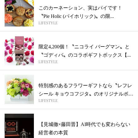
このカーネーション、実はパイです！
〝Pie Holic (パイホリック)〟の限...
LIFESTYLE
限定4,200個！〝ニコライ バーグマン〟と
〝ゴディバ〟のコラボギフトボックス【...
LIFESTYLE
特別感のあるフラワーギフトなら〝レフレ
シール キョウコフジタ〟のオリジナルボッ
LIFESTYLE
ク...
【見城徹×藤田晋】AI時代でも変わらない
経営者の本質