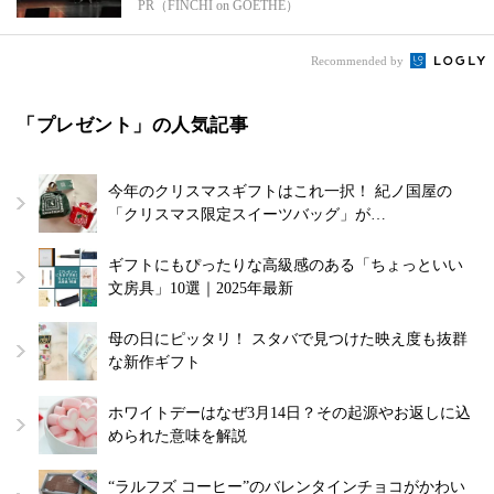
PR（FINCHI on GOETHE）
Recommended by
「プレゼント」の人気記事
今年のクリスマスギフトはこれ一択！ 紀ノ国屋の
「クリスマス限定スイーツバッグ」が…
ギフトにもぴったりな高級感のある「ちょっといい
文房具」10選｜2025年最新
母の日にピッタリ！ スタバで見つけた映え度も抜群
な新作ギフト
ホワイトデーはなぜ3月14日？その起源やお返しに込
められた意味を解説
“ラルフズ コーヒー”のバレンタインチョコがかわい