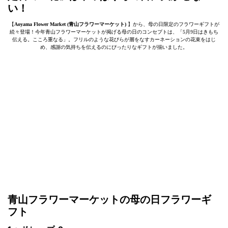
い！
【
Aoyama Flower Market (青山フラワーマーケット)
】から、母の日限定のフラワーギフトが
続々登場！今年青山フラワーマーケットが掲げる母の日のコンセプトは、「5月9日はきもち
伝える。こころ重なる」。フリルのような花びらが層をなすカーネーションの花束をはじ
め、感謝の気持ちを伝えるのにぴったりなギフトが揃いました。
青山フラワーマーケットの母の日フラワーギ
フト