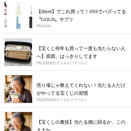
【iHerb】でこれ買って！SNSでバズってる
〝GOLD〟サプリ
PR(iHerb)
【宝くじ何年も買って一度も当たらない人
へ】原因、はっきりしてます
PR(合同会社デジタルファーム )
売り場じゃ教えてくれない！当たる人だけ
がやってる宝くじの習慣
PR(合同会社デジタルファーム )
【宝くじの裏技】当たる側に回るか、この
ままか