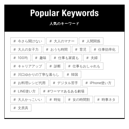
人気のキーワード
今さら聞けない
大人のマナー
人間関係
大人の女子力
おうち時間
育児
仕事効率化
100均
趣味
仕事も家庭も
夫婦
キャリアアップ
診断
仕事もおしゃれも
川口ゆかりの丁寧な暮らし
韓国
お料理レシピ代用
デジタル苦手
iPhone使い方
LINE使い方
#ワーママあるある劇場
大人かっこいい
時短
女の時間割
時事ネタ
文房具