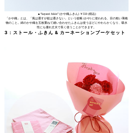
▲“kayaori fukin” (かや織ふきん) ￥550 (税込)
「かや織」とは、「風は通すが蚊は通さない」という蚊帳 (かや) に使われる、目の粗い薄織
物のこと。綿のかや織を五枚重ねて縫い合わせたふきんは使うほどにやわらかくなり、吸水
性にも優れ丈夫で長く使うことができます。
3：ストール・ふきん & カーネーションブーケセット