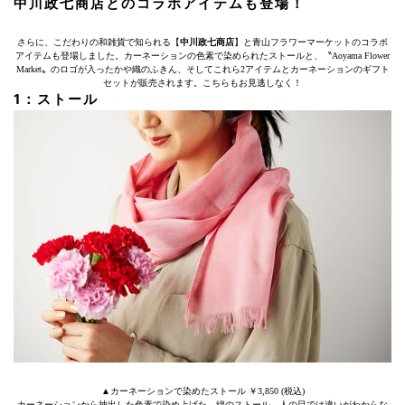
中川政七商店とのコラボアイテムも登場！
さらに、こだわりの和雑貨で知られる【
中川政七商店
】と青山フラワーマーケットのコラボ
アイテムも登場しました。カーネーションの色素で染められたストールと、〝Aoyama Flower
Market〟のロゴが入ったかや織のふきん、そしてこれら2アイテムとカーネーションのギフト
セットが販売されます。こちらもお見逃しなく！
1：ストール
▲カーネーションで染めたストール ￥3,850 (税込)
カーネーションから抽出した色素で染め上げた、綿のストール。人の目では違いがわからな