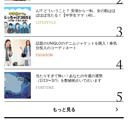
ん!? どういうこと？ 安堵から一転、女の勘はほ
ぼほぼ当たる！【中学生ママ（40…
LIFESTYLE
話題のUNIQLOのデニムジャケットを購入！春気
分投入のコーディネート
FASHION
当たりすぎて怖い！あなたの今週の運勢
（2/23〜3/1）を数秘術占いで占います
FORTUNE
もっと見る