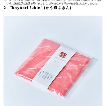
い程に微細な天然色素を用いることで、鮮やかながら深みのある色に仕上がりました。
2：“kayaori fukin” (かや織ふきん)