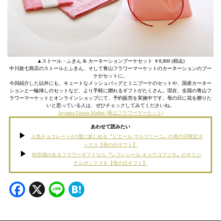
▲ストール・ふきん & カーネーションブーケセット ￥8,800 (税込)
中川政七商店のストールとふきん、そして青山フラワーマーケットのカーネーションのブー
ケがセットに。
今回紹介した以外にも、キュートなメッシュバッグとミニブーケのセットや、国産カーネー
ションと一輪挿しのセットなど、より手軽に贈れるギフトがたくさん。現在、全国の青山フ
ラワーマーケットとオンラインショップにて、予約販売を実施中です。母の日に花を贈りた
いと思っている人は、ぜひチェックしてみてくださいね。
Aoyama Flower Market (青山フラワーマーケット)
あわせて読みたい
人気チョコレートが1度に楽しめる〝ピエール マルコリーニ〟の母の日限定ボ
ックス【母の日ギフト】
特別感のあるフラワーギフトなら〝レフレシール キョウコフジタ〟のオリジ
ナルボックスを【母の日ギフト】
Facebook
X
Line
Hatena