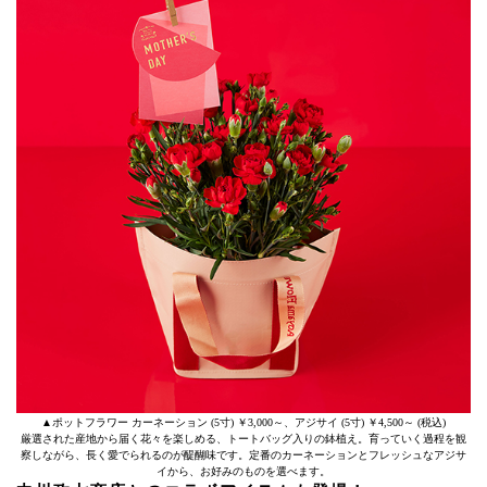
▲ポットフラワー カーネーション (5寸) ￥3,000～、アジサイ (5寸) ￥4,500～ (税込)
厳選された産地から届く花々を楽しめる、トートバッグ入りの鉢植え。育っていく過程を観
察しながら、長く愛でられるのが醍醐味です。定番のカーネーションとフレッシュなアジサ
イから、お好みのものを選べます。