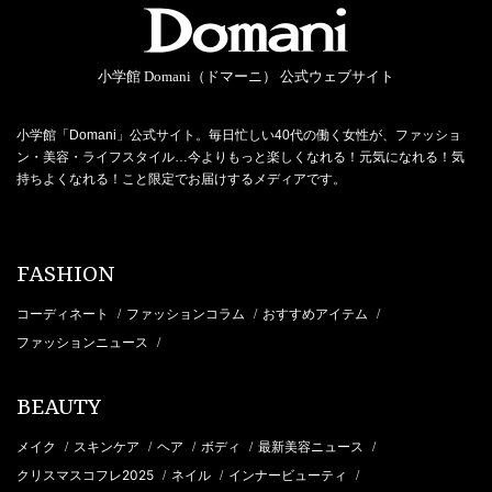
小学館 Domani（ドマーニ） 公式ウェブサイト
小学館「Domani」公式サイト。毎日忙しい40代の働く女性が、ファッショ
ン・美容・ライフスタイル…今よりもっと楽しくなれる！元気になれる！気
持ちよくなれる！こと限定でお届けするメディアです。
FASHION
コーディネート
ファッションコラム
おすすめアイテム
/
/
/
ファッションニュース
/
BEAUTY
メイク
スキンケア
ヘア
ボディ
最新美容ニュース
/
/
/
/
/
クリスマスコフレ2025
ネイル
インナービューティ
/
/
/