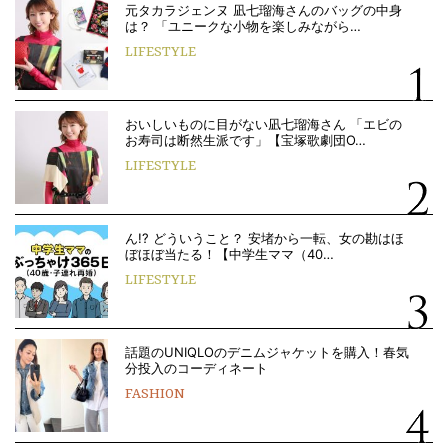
元タカラジェンヌ 凪七瑠海さんのバッグの中身
は？ 「ユニークな小物を楽しみながら…
LIFESTYLE
おいしいものに目がない凪七瑠海さん 「エビの
お寿司は断然生派です」【宝塚歌劇団O…
LIFESTYLE
ん!? どういうこと？ 安堵から一転、女の勘はほ
ぼほぼ当たる！【中学生ママ（40…
LIFESTYLE
話題のUNIQLOのデニムジャケットを購入！春気
分投入のコーディネート
FASHION