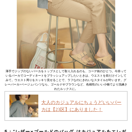
薄手でジップのないパーカをトップスとして取り入れるのも、コーデ術のひとつ。今持って
いるパーカでコーディネートをブラッシュアップしたいときは、ウエストを前だけインして
みて。ウエスト周りをスッキリ見せることで、ラフなのにきれいなスタイルが叶います。グ
レーパーカ×ベージュパンツなら、ゴールドやブラウンなど、色相性のいい小物でより洗練さ
れたルックスに。
大人のカジュアルにちょうどいいパー
カは【23区】にありました！
5：
“レザー×ゴールドのバッグ„
はカジュアルをエレガ