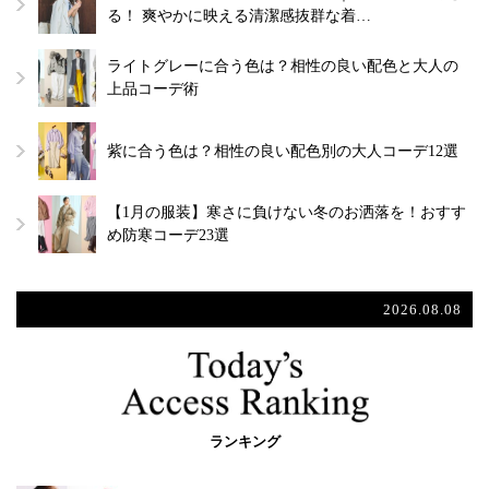
る！ 爽やかに映える清潔感抜群な着…
ライトグレーに合う色は？相性の良い配色と大人の
上品コーデ術
紫に合う色は？相性の良い配色別の大人コーデ12選
【1月の服装】寒さに負けない冬のお洒落を！おすす
め防寒コーデ23選
2026.08.08
ランキング