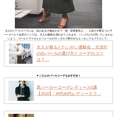
大人のパーカコーデには、品のある小物あわせで「脱・部屋着見え」。上品さが際立つレザ
ー×ゴールド金具のバッグは、大人の風格を漂わせてくれます。バッグだけが浮いてしまわな
いよう、ゴールドアクセとピンヒールのサンダルで華やかなエッセンスもプラスして。
大人が着るとたいがい運動会…大流行
の白パーカの選び方とコーデのコツ
は？…
▼こちらのパーカコーデもおすすめ！
黒パーカーコーデレディース6選
【2020】| 30代40代レディースフ…