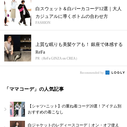
白スウェット＆白パーカコーデ12選｜大人
カジュアルに導くボトムの合わせ方
FASHION
上質な眠りも美髪ケアも！ 銀座で体感する
ReFa
PR（ReFa GINZA on CREA）
Recommended by
「ママコーデ」の人気記事
【シャツ×ニット】の重ね着コーデ20選！アイテム別
おすすめの着こなし
白ジャケットのレディースコーデ｜オン・オフ使え