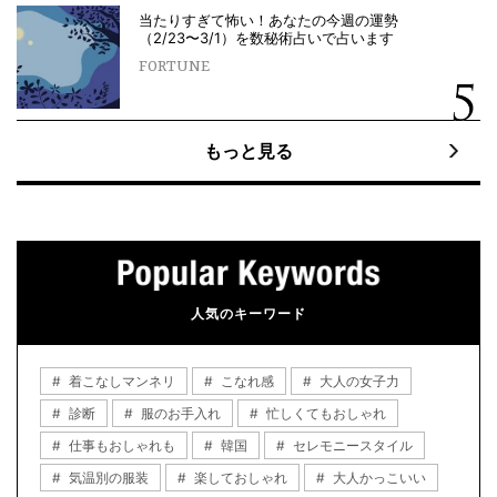
当たりすぎて怖い！あなたの今週の運勢
（2/23〜3/1）を数秘術占いで占います
FORTUNE
もっと見る
人気のキーワード
着こなしマンネリ
こなれ感
大人の女子力
診断
服のお手入れ
忙しくてもおしゃれ
仕事もおしゃれも
韓国
セレモニースタイル
気温別の服装
楽しておしゃれ
大人かっこいい