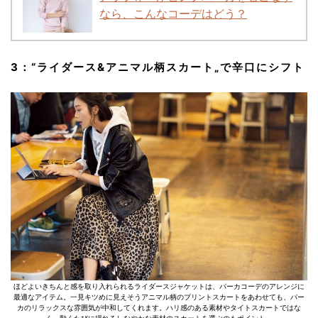
なら、こんなコーデはどう？
3：
“ライダース&アニマル柄スカート„
で辛口にシフト
ほどよいきちんと感を取り入れられるライダースジャケットは、パーカコーデのアレンジに
最適なアイテム。一見キツめに見えそうアニマル柄のプリントスカートをあわせても、パー
カのリラックスな雰囲気が中和してくれます。ハリ感のある素材やタイトスカートではな