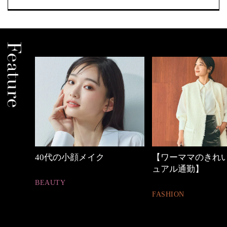
【ワーママのきれいめカジ
優木まおみさん「
ュアル通勤】
割。」
FASHION
LIFESTYLE